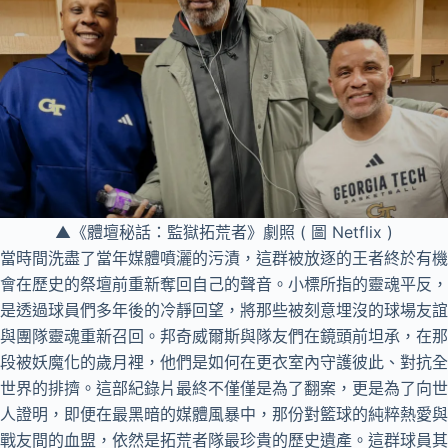
▲《體壇秘話：監獄拓荒者》劇照 ( 圖 Netflix )
當時間洗盡了當年媒體噴灑的污漬，這群被放逐的王者終於有機
會在歷史的祭壇前重新奪回自己的聲音。小標所指的靈魂平反，
是透過球員們多年後的冷靜回望，將那些被刻意埋沒的球場友誼
與團隊靈魂重新召回。邦奇威爾斯與隊友們在鏡頭前坦承，在那
段被妖魔化的歲月裡，他們是如何在更衣室內守護彼此、對抗全
世界的排擠。這部紀錄片最終不僅僅是為了翻案，更是為了向世
人證明，即便在最黑暗的媒體風暴中，那份對籃球的純粹熱愛與
戰友間的血盟，依然是拓荒者隊最珍貴的歷史遺產。這群球員其