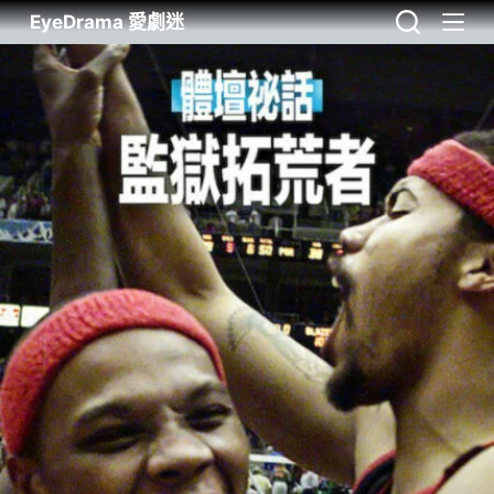
EyeDrama 愛劇迷