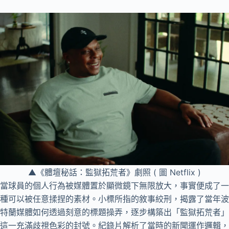
▲《體壇秘話：監獄拓荒者》劇照 ( 圖 Netflix )
當球員的個人行為被媒體置於顯微鏡下無限放大，事實便成了一
種可以被任意揉捏的素材。小標所指的敘事絞刑，揭露了當年波
特蘭媒體如何透過刻意的標題操弄，逐步構築出「監獄拓荒者」
這一充滿歧視色彩的封號。紀錄片解析了當時的新聞運作邏輯，