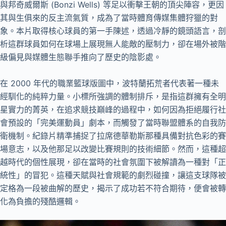
與邦奇威爾斯 (Bonzi Wells) 等足以衝擊王朝的頂尖陣容，更因
其與生俱來的反主流氣質，成為了當時體育傳媒集體狩獵的對
象。本片取得核心球員的第一手陳述，透過冷靜的鏡頭語言，剖
析這群球員如何在球場上展現無人能敵的壓制力，卻在場外被階
級偏見與媒體生態聯手推向了歷史的陰影處。
在 2000 年代的職業籃球版圖中，波特蘭拓荒者代表著一種未
經馴化的純粹力量。小標所強調的體制排斥，是指這群擁有全明
星實力的菁英，在追求競技巔峰的過程中，如何因為拒絕履行社
會預設的「完美運動員」劇本，而觸發了當時聯盟體系的自我防
衛機制。紀錄片精準捕捉了拉席德華勒斯那種具備對抗色彩的賽
場意志，以及他那足以改變比賽規則的技術細節。然而，這種超
越時代的個性展現，卻在當時的社會氛圍下被解讀為一種對「正
統性」的冒犯。這種天賦與社會規範的劇烈碰撞，讓這支球隊被
定格為一段被曲解的歷史，揭示了成功若不符合期待，便會被轉
化為負擔的殘酷邏輯。