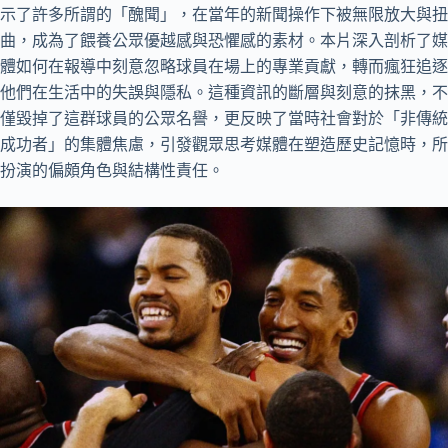
示了許多所謂的「醜聞」，在當年的新聞操作下被無限放大與扭
曲，成為了餵養公眾優越感與恐懼感的素材。本片深入剖析了媒
體如何在報導中刻意忽略球員在場上的專業貢獻，轉而瘋狂追逐
他們在生活中的失誤與隱私。這種資訊的斷層與刻意的抹黑，不
僅毀掉了這群球員的公眾名譽，更反映了當時社會對於「非傳統
成功者」的集體焦慮，引發觀眾思考媒體在塑造歷史記憶時，所
扮演的偏頗角色與結構性責任。