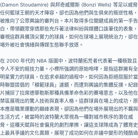
(Damon Stoudamire) 與邦奇威爾斯 (Bonzi Wells) 等足以威脅
任何籃球王朝的天才陣容，卻也因為他們與生俱來的叛逆性格，
被推向了公眾輿論的審判台。本片取得多位關鍵成員的第一手告
白，帶領觀眾穿透那些充斥著法律糾紛與媒體口誅筆伐的表象，
審視這群具備頂尖實力的球員，如何在球場上展現統治力，卻在
場外被社會情緒與傳媒生態聯手放逐。
在 2000 年代的 NBA 版圖中，波特蘭拓荒者代表著一種極致且
令人不安的競技力量。小標所強調的原始咆哮，是指這群擁有全
明星實力的球員，在追求卓越的過程中，如何因為拒絕屈服於當
時聯盟提倡的「模範球員」濾鏡，而遭到輿論的集體反撲。紀錄
片捕捉了拉席德華勒斯那種具備革命色彩的賽場意志，以及他在
禁區展現出的驚人技術與直率人格。這群球員在場上的成功，原
本應是職業運動的巔峰表現，卻因為他們在場外展現出的不羈與
生活方式，被當時的波特蘭大眾視為一種對城市秩序的潛在威
脅。這種天賦與社會偏見的劇烈摩擦，讓這支球隊成為了體育史
上最具爭議的文化異類，展現了成功如何在非議中變形的殘酷過