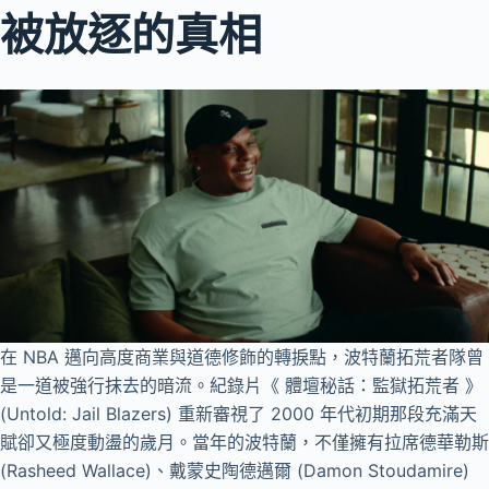
被放逐的真相
在 NBA 邁向高度商業與道德修飾的轉捩點，波特蘭拓荒者隊曾
是一道被強行抹去的暗流。紀錄片《 體壇秘話：監獄拓荒者 》
(Untold: Jail Blazers) 重新審視了 2000 年代初期那段充滿天
賦卻又極度動盪的歲月。當年的波特蘭，不僅擁有拉席德華勒斯
(Rasheed Wallace)、戴蒙史陶德邁爾 (Damon Stoudamire)