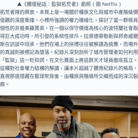
▲《體壇秘話：監獄拓荒者》劇照 ( 圖 Netflix )
拓荒者隊的興衰，本質上是一場關於種族文化與城市中產階級價
值觀的深度衝撞。小標所強調的權力邊緣化，探討了當一群極具
個性的非裔美籍菁英，在一個以保守價值為核心的波特蘭社會取
得巨大成功時，所引發的系統性排斥。拉席德華勒斯與邦奇威爾
斯在訪談中坦承，他們在場上的拼搏往往被解讀為挑釁，而場外
的真誠則被標記為墮落。紀錄片深刻剖析了城市管理者如何利用
「監獄」這一貶抑詞，在文化層面上將這群天才球員徹底孤立。
這種對社會權力結構的解讀，讓本片超越了體育紀錄片的格局，
直視那道隱藏在籃球架背後、由種族與階級所交織而成的深沉裂
痕。