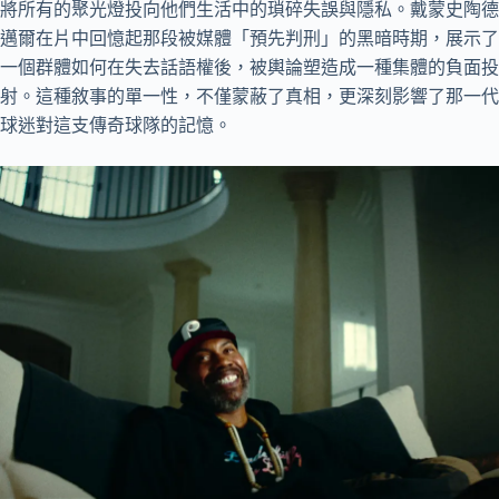
將所有的聚光燈投向他們生活中的瑣碎失誤與隱私。戴蒙史陶德
邁爾在片中回憶起那段被媒體「預先判刑」的黑暗時期，展示了
一個群體如何在失去話語權後，被輿論塑造成一種集體的負面投
射。這種敘事的單一性，不僅蒙蔽了真相，更深刻影響了那一代
球迷對這支傳奇球隊的記憶。