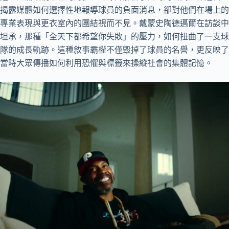
揭露媒體如何選擇性地報導球員的負面消息，卻對他們在場上的
專業表現與更衣室內的團結視而不見。戴蒙史陶德邁爾在訪談中
坦承，那種「全天下都希望你失敗」的壓力，如何扭曲了一支球
隊的成長軌跡。這種敘事霸權不僅毀掉了球員的名譽，更反映了
當時大眾傳播如何利用恐懼與標籤來操縱社會的集體記憶。