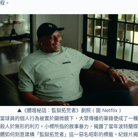
程。
▲《體壇秘話：監獄拓荒者》劇照 ( 圖 Netflix )
當球員的個人行為被置於顯微鏡下，大眾傳播的筆鋒便成了一種
殺人於無形的利刃。小標所指的敘事暴力，揭露了當年波特蘭媒
體如何刻意建構「監獄拓荒者」這一惡名昭彰的標籤。紀錄片揭