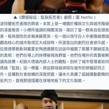
▲《體壇秘話：監獄拓荒者》劇照 ( 圖 Netflix )
波特蘭拓荒者隊的興衰，本質上是一場關於種族文化與城市階級
的深度衝突。小標所強調的隔閡深淵，探討了當一群來自街頭背
景、極具個性的非裔美籍菁英，在一個以保守白人中產階級價值
觀為核心的城市取得巨大成就時，所激發出的劇烈社會排斥感。
拉席德華勒斯與戴蒙史陶德邁爾在訪談中揭開了那層不願被提及
的真相：他們在場上的拼搏被視為野蠻，他們在場外的真實被解
讀為挑釁。紀錄片透過內部人士的觀點，剖析了城市管理者如何
透過「監獄」這一標籤，將這群球員排除在城市的榮耀認同之
外。這種對社會結構的深度挖掘，讓本片具備了超越運動範疇的
批判力，直視那道隱藏在球場地板下的文化裂痕。