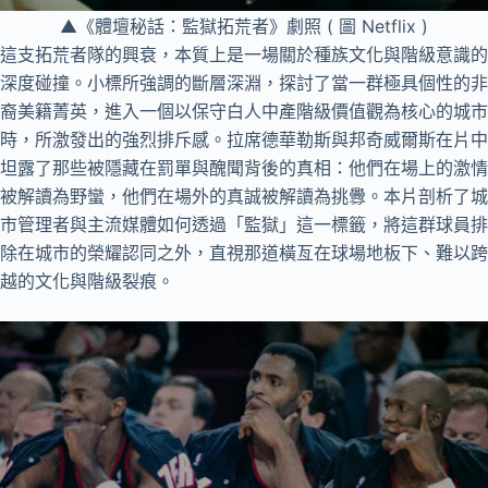
▲《體壇秘話：監獄拓荒者》劇照 ( 圖 Netflix )
這支拓荒者隊的興衰，本質上是一場關於種族文化與階級意識的
深度碰撞。小標所強調的斷層深淵，探討了當一群極具個性的非
裔美籍菁英，進入一個以保守白人中產階級價值觀為核心的城市
時，所激發出的強烈排斥感。拉席德華勒斯與邦奇威爾斯在片中
坦露了那些被隱藏在罰單與醜聞背後的真相：他們在場上的激情
被解讀為野蠻，他們在場外的真誠被解讀為挑釁。本片剖析了城
市管理者與主流媒體如何透過「監獄」這一標籤，將這群球員排
除在城市的榮耀認同之外，直視那道橫亙在球場地板下、難以跨
越的文化與階級裂痕。