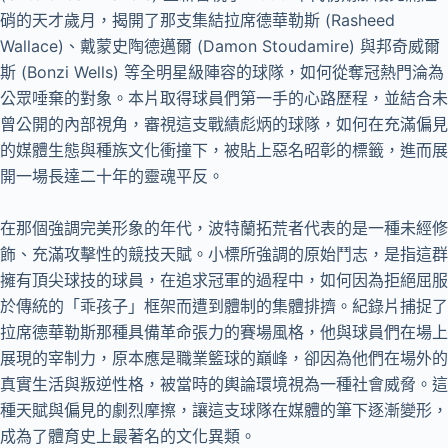
硝的天才歲月，揭開了那支集結拉席德華勒斯 (Rasheed
Wallace)、戴蒙史陶德邁爾 (Damon Stoudamire) 與邦奇威爾
斯 (Bonzi Wells) 等全明星級陣容的球隊，如何從奪冠熱門淪為
公眾唾棄的對象。本片取得球員們第一手的心路歷程，並結合未
曾公開的內部視角，審視這支戰績彪炳的球隊，如何在充滿偏見
的媒體生態與種族文化衝撞下，被貼上惡名昭彰的標籤，進而展
開一場長達二十年的靈魂平反。
在那個強調完美形象的年代，波特蘭拓荒者代表的是一種未經修
飾、充滿攻擊性的競技天賦。小標所強調的原始鬥志，是指這群
擁有頂尖球技的球員，在追求冠軍的過程中，如何因為拒絕屈服
於傳統的「乖孩子」框架而遭到體制的集體排擠。紀錄片捕捉了
拉席德華勒斯那種具備革命張力的賽場風格，他與球員們在場上
展現的宰制力，原本應是職業籃球的巔峰，卻因為他們在場外的
真實生活與叛逆性格，被當時的輿論環境視為一種社會威脅。這
種天賦與偏見的劇烈摩擦，讓這支球隊在媒體的筆下逐漸變形，
成為了體育史上最著名的文化異類。