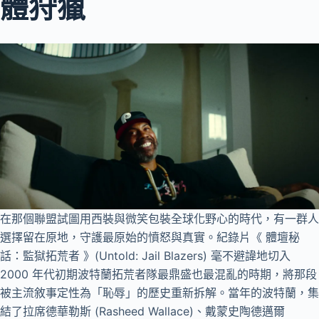
體狩獵
在那個聯盟試圖用西裝與微笑包裝全球化野心的時代，有一群人
選擇留在原地，守護最原始的憤怒與真實。紀錄片《 體壇秘
話：監獄拓荒者 》(Untold: Jail Blazers) 毫不避諱地切入
2000 年代初期波特蘭拓荒者隊最鼎盛也最混亂的時期，將那段
被主流敘事定性為「恥辱」的歷史重新拆解。當年的波特蘭，集
結了拉席德華勒斯 (Rasheed Wallace)、戴蒙史陶德邁爾