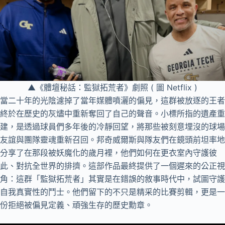
▲《體壇秘話：監獄拓荒者》劇照 ( 圖 Netflix )
當二十年的光陰濾掉了當年媒體噴灑的偏見，這群被放逐的王者
終於在歷史的灰燼中重新奪回了自己的聲音。小標所指的遺產重
建，是透過球員們多年後的冷靜回望，將那些被刻意埋沒的球場
友誼與團隊靈魂重新召回。邦奇威爾斯與隊友們在鏡頭前坦率地
分享了在那段被妖魔化的歲月裡，他們如何在更衣室內守護彼
此、對抗全世界的排擠。這部作品最終提供了一個遲來的公正視
角：這群「監獄拓荒者」其實是在錯誤的敘事時代中，試圖守護
自我真實性的鬥士。他們留下的不只是精采的比賽剪輯，更是一
份拒絕被偏見定義、頑強生存的歷史勳章。