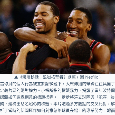
▲《體壇秘話：監獄拓荒者》劇照 ( 圖 Netflix )
當球員的個人行為被置於顯微鏡下，大眾傳播的筆鋒往往具備了
定義善惡的絕對權力。小標所指的標籤暴力，揭露了當年波特蘭
媒體如何透過刻意的標題操弄，一步步將這支球隊與「犯罪」掛
鉤，建構出惡名昭彰的標籤。本片透過多方觀點的交叉比對，解
析了當時的新聞運作如何刻意忽略球員在場上的專業努力，轉而