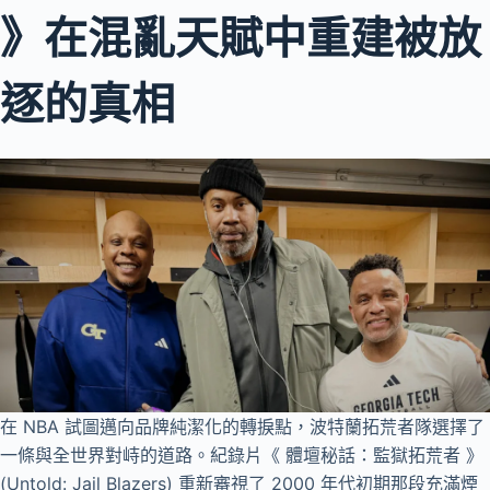
》在混亂天賦中重建被放
逐的真相
在 NBA 試圖邁向品牌純潔化的轉捩點，波特蘭拓荒者隊選擇了
一條與全世界對峙的道路。紀錄片《 體壇秘話：監獄拓荒者 》
(Untold: Jail Blazers) 重新審視了 2000 年代初期那段充滿煙