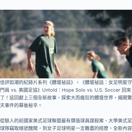
佳評如潮的紀錄片系列《體壇祕話》，《體壇祕話：女足明星守
門員 vs. 美國足協》Untold：Hope Solo vs. U.S. Soccer 回來
了！這回獻上三個全新故事，探索大而瘋狂的體壇世界，揭開驚
天事件的幕後秘辛。
從駭人的前國家美式足球聯盟最有價值球員謀殺案、大學美式足
球隊竊取暗號醜聞，到女子足球明星一言難盡的經歷，全新內容