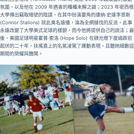
氛圍，以及他在 2009 年遇害的種種未解之謎；2023 年密西根
大學傳出竊取暗號的陰謀，在其中扮演要角的康納·史達李恩斯
(Connor Stalions) 就此臭名遠播，淪為全網撻伐的反派，此事
永遠改變了大學美式足球的樣貌，而今他將提供自己的說法；最
後，美國足球明星霍普·索洛 (Hope Solo) 在鎂光燈下度過跌宕
起伏的二十年，扶搖直上的名氣凌駕了運動表現，且聽她細數這
期間的榮耀與醜聞。