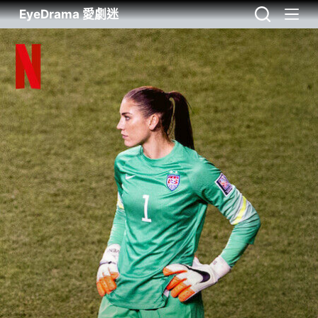
EyeDrama 愛劇迷