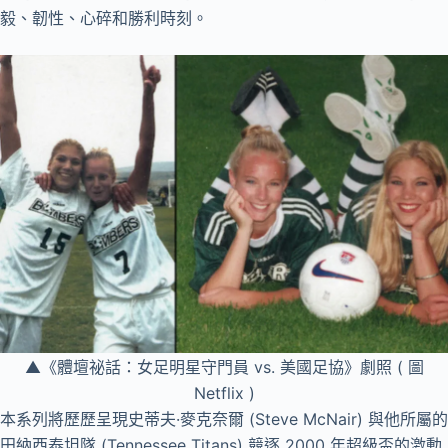
毅、韌性、心碎和勝利時刻。
▲《體壇祕話：女足明星守門員 vs. 美國足協》劇照 ( 圖
Netflix )
本系列將歷歷呈現史蒂夫·麥克奈爾 (Steve McNair) 與他所屬的
田納西泰坦隊 (Tennessee Titans) 競逐 2000 年超級盃的激動