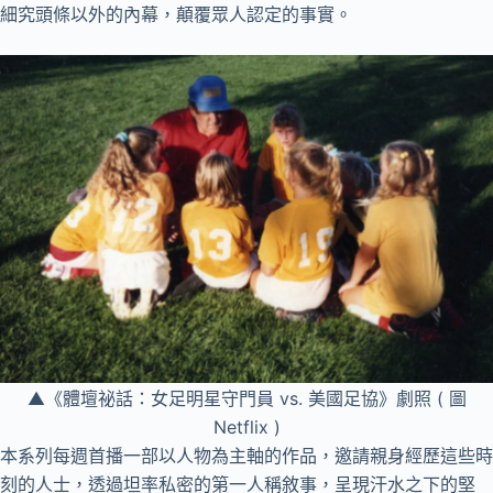
細究頭條以外的內幕，顛覆眾人認定的事實。
▲《體壇祕話：女足明星守門員 vs. 美國足協》劇照 ( 圖
Netflix )
本系列每週首播一部以人物為主軸的作品，邀請親身經歷這些時
刻的人士，透過坦率私密的第一人稱敘事，呈現汗水之下的堅