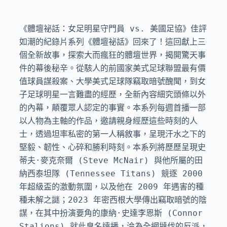
《體壇祕話：女足明星守門員 vs. 美國足協》佳評
如潮的紀錄片系列《體壇祕話》回來了！這回獻上三
個全新故事，探索大而瘋狂的體壇世界，揭開驚天事
件的幕後秘辛。從駭人的前國家美式足球聯盟最有價
值球員謀殺案、大學美式足球隊竊取暗號醜聞，到女
子足球明星一言難盡的經歷，全新內容細究頭條以外
的內幕，顛覆眾人認定的事實。本系列每週首播一部
以人物為主軸的作品，邀請親身經歷這些時刻的人
士，透過坦率私密的第一人稱敘事，呈現汗水之下的
堅毅、韌性、心碎和勝利時刻。本系列將歷歷呈現史
蒂夫·麥克奈爾 (Steve McNair) 與他所屬的田
納西泰坦隊 (Tennessee Titans) 競逐 2000 
年超級盃的激動氛圍，以及他在 2009 年遇害的種
種未解之謎；2023 年密西根大學傳出竊取暗號的陰
謀，在其中扮演要角的康納·史達李恩斯 (Connor 
Stalions) 就此臭名遠播，淪為全網撻伐的反派，