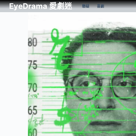
EyeDrama 愛劇迷
懸疑
喜劇