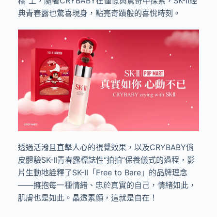
橋
”
上，隨著
CRYBABY
在憧憬與驚奇中探索，
SK-II
經
典青春露也驚喜現身，點亮奇蹟般的喜悅時刻。
透過活潑且直擊人心的視覺效果，以及
CRYBABY
俏
皮體驗
SK-II
青春露標誌性
“
拍拍
”
保養儀式的過程，影
片生動地詮釋了
SK-II
「
Free to Bare
」的品牌理念
——
擁抱每一種情緒、忠於真實的自己，情緒如此，
肌膚也是如此。晶透素顏，這就是自在！