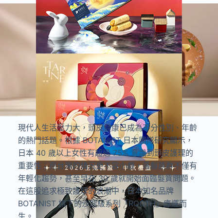
現代人生活壓力大，頭皮健康已成為不分性別、年齡
的熱門話題。根據 BOTANIST 日本團隊研究顯示，
日本 40 歲以上女性有超過 75% 意識到頭皮護理的
重要性；而台灣的情況更不容小覷，落髮族群不僅有
年輕化趨勢，甚至早在 30 歲就開始面臨髮質問題。
在這股追求極致護理的浪潮中，日本知名品牌
BOTANIST 旗下的沙龍級系列「ROOTH」應運而
生。