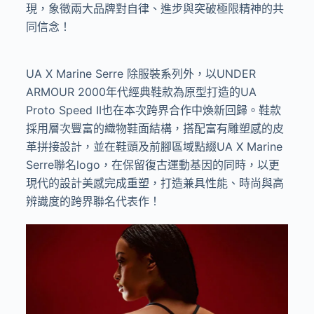
現，象徵兩大品牌對自律、進步與突破極限精神的共
同信念！
UA X Marine Serre
除服裝系列外，以
UNDER
ARMOUR 2000
年代經典鞋款為原型打造的
UA
Proto Speed II
也在本次跨界合作中煥新回歸。鞋款
採用層次豐富的織物鞋面結構，搭配富有雕塑感的皮
革拼接設計，並在鞋頭及前腳區域點綴
UA X Marine
Serre
聯名
logo
，在保留復古運動基因的同時，以更
現代的設計美感完成重塑，打造兼具性能、時尚與高
辨識度的跨界聯名代表作！