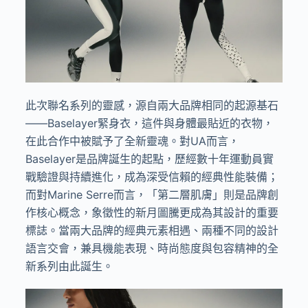
此次聯名系列的靈感，源自兩大品牌相同的起源基石
——
Baselayer
緊身衣，這件與身體最貼近的衣物，
在此合作中被賦予了全新靈魂。對
UA
而言，
Baselayer
是品牌誕生的起點，歷經數十年運動員實
戰驗證與持續進化，成為深受信賴的經典性能裝備；
而對
Marine Serre
而言，「第二層肌膚」則是品牌創
作核心概念，象徵性的新月圖騰更成為其設計的重要
標誌。當兩大品牌的經典元素相遇、兩種不同的設計
語言交會，兼具機能表現、時尚態度與包容精神的全
新系列由此誕生。