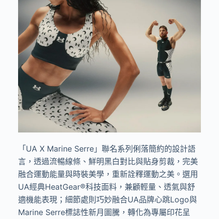
「
UA X Marine Serre
」聯名系列俐落簡約的設計語
言，透過流暢線條、鮮明黑白對比與貼身剪裁，完美
融合運動能量與時裝美學，重新詮釋運動之美。選用
UA
經典
HeatGear®
科技面料，兼顧輕量、透氣與舒
適機能表現；細節處則巧妙融合
UA
品牌心跳
Logo
與
Marine Serre
標誌性新月圖騰，轉化為專屬印花呈