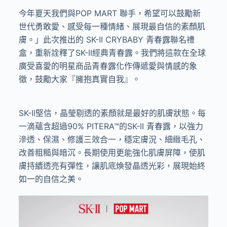
今年夏天我們與
POP MART
聯手，希望可以鼓勵新
世代勇敢愛、感受每一種情緒、展現最自信的素顏肌
膚。」此次推出的
SK-II CRYBABY
青春露聯名禮
盒，重新詮釋了
SK-II
經典青春露。我們將這款在全球
廣受喜愛的明星商品青春露化作傳遞愛與情感的象
徵，鼓勵大家『擁抱真實自我』。
SK-II
堅信，晶瑩剔透的素顏就是最好的肌膚狀態。每
一滴蘊含超過
90% PITERA™
的
SK-II
青春露，以強力
滲透、保濕、修護三效合一，穩定膚況、細緻毛孔、
改善粗糙與暗沉。長期使用更能強化肌膚屏障，使肌
膚持續透亮有彈性，讓肌底煥發晶透光彩，展現始終
如一的自信之美。