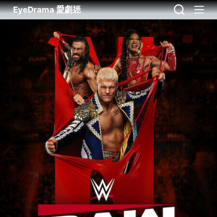
EyeDrama 愛劇迷