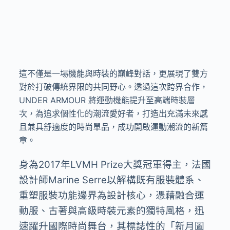
這不僅是一場機能與時裝的巔峰對話，更展現了雙方
對於打破傳統界限的共同野心。透過這次跨界合作，
UNDER ARMOUR 將運動機能提升至高端時裝層
次，為追求個性化的潮流愛好者，打造出充滿未來感
且兼具舒適度的時尚單品，成功開啟運動潮流的新篇
章。
身為
2017
年
LVMH Prize
大獎冠軍得主，法國
設計師
Marine Serre
以解構既有服裝體系、
重塑服裝功能邊界為設計核心，憑藉融合運
動服、古著與高級時裝元素的獨特風格，迅
速躍升國際時尚舞台，其標誌性的「新月圖