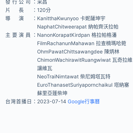
發行公司：
采昌
片長：
120分
導演：
KanitthaKwunyoo 卡妮薩坤宇
NaphatChitweerapat 納帕齊沃拉帕
主要演員：
NanonKorapatKirdpan 格拉帕格潘
FilmRachanunMahawan 拉查楠瑪哈菀
OhmPawatChittsawangdee 陳炳林
ChimonWachirawitRuangwiwat 瓦奇拉維
讓維瓦
NeoTraiNimtawat 柴尼姆塔瓦特
EuroThanasetSuriyapornchaikul 塔納塞
蘇里亞蓬柴坤
台灣首播日：
2023-07-14
Google行事曆