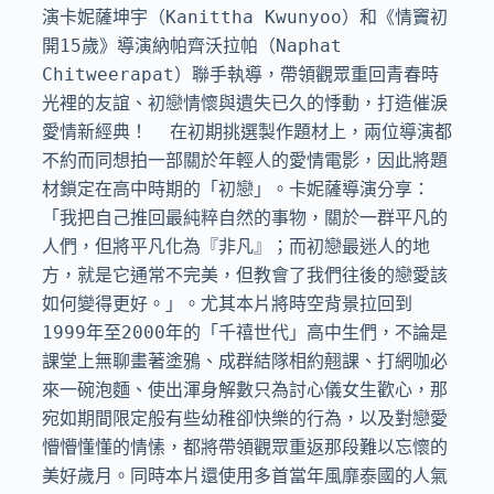
演卡妮薩坤宇（Kanittha Kwunyoo）和《情竇初
開15歲》導演納帕齊沃拉帕（Naphat 
Chitweerapat）聯手執導，帶領觀眾重回青春時
光裡的友誼、初戀情懷與遺失已久的悸動，打造催淚
愛情新經典！  在初期挑選製作題材上，兩位導演都
不約而同想拍一部關於年輕人的愛情電影，因此將題
材鎖定在高中時期的「初戀」。卡妮薩導演分享：
「我把自己推回最純粹自然的事物，關於一群平凡的
人們，但將平凡化為『非凡』；而初戀最迷人的地
方，就是它通常不完美，但教會了我們往後的戀愛該
如何變得更好。」。尤其本片將時空背景拉回到
1999年至2000年的「千禧世代」高中生們，不論是
課堂上無聊畫著塗鴉、成群結隊相約翹課、打網咖必
來一碗泡麵、使出渾身解數只為討心儀女生歡心，那
宛如期間限定般有些幼稚卻快樂的行為，以及對戀愛
懵懵懂懂的情愫，都將帶領觀眾重返那段難以忘懷的
美好歲月。同時本片還使用多首當年風靡泰國的人氣