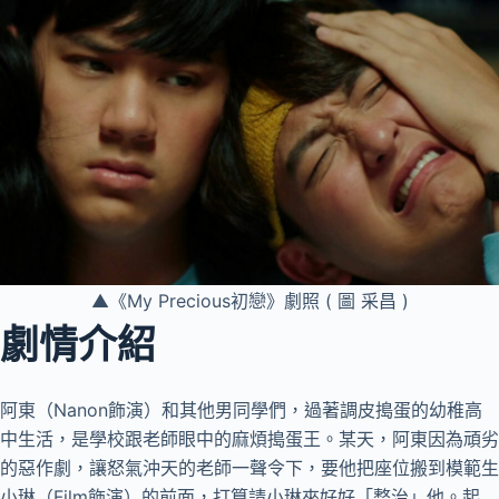
▲《My Precious初戀》劇照 ( 圖 采昌 )
劇情介紹
阿東（Nanon飾演）和其他男同學們，過著調皮搗蛋的幼稚高
中生活，是學校跟老師眼中的麻煩搗蛋王。某天，阿東因為頑劣
的惡作劇，讓怒氣沖天的老師一聲令下，要他把座位搬到模範生
小琳（Film飾演）的前面，打算請小琳來好好「整治」他。起