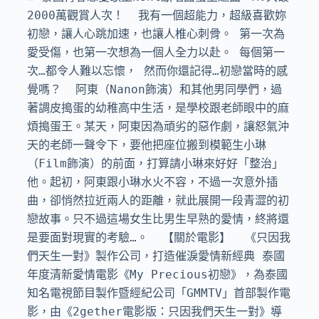
2000萬觀賞人次！  我有一個超能力，超級喜歡妳  
初戀，讓人心跳加速，也讓人椎心刺骨。 第一次為
愛受傷，也第一次想為一個人全力以赴。 每個第一
次…都令人難以忘懷， 然而你還記得…初戀當時的感
覺嗎？  阿東（Nanon飾演）和其他男同學們，過
著調皮搗蛋的幼稚高中生活，是學校跟老師眼中的麻
煩搗蛋王。某天，阿東因為頑劣的惡作劇，讓怒氣沖
天的老師一聲令下，要他把座位搬到模範生小琳
（Film飾演）的前面，打算請小琳來好好「整治」
他。起初，阿東跟小琳水火不容，不過一次意外插
曲，卻悄然拉近兩人的距離，就此展開一段青澀的初
戀故事。只不過這場女生比男生早熟的愛情，終將還
是要面對現實的考驗…。  【關於電影】  《只因我
們天生一對》製作公司，打造催淚愛情新經典 泰國
年度清新愛情電影《My Precious初戀》，為泰國
知名電視節目製作暨經紀公司「GMMTV」首部製作電
影，由《2gether電影版：只因我們天生一對》導