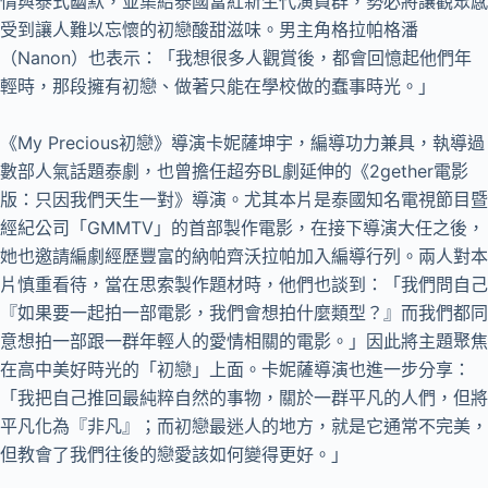
情與泰式幽默，並集結泰國當紅新生代演員群，勢必將讓觀眾感
受到讓人難以忘懷的初戀酸甜滋味。男主角格拉帕格潘
（Nanon）也表示：「我想很多人觀賞後，都會回憶起他們年
輕時，那段擁有初戀、做著只能在學校做的蠢事時光。」
《My Precious初戀》導演卡妮薩坤宇，編導功力兼具，執導過
數部人氣話題泰劇，也曾擔任超夯BL劇延伸的《2gether電影
版：只因我們天生一對》導演。尤其本片是泰國知名電視節目暨
經紀公司「GMMTV」的首部製作電影，在接下導演大任之後，
她也邀請編劇經歷豐富的納帕齊沃拉帕加入編導行列。兩人對本
片慎重看待，當在思索製作題材時，他們也談到：「我們問自己
『如果要一起拍一部電影，我們會想拍什麼類型？』而我們都同
意想拍一部跟一群年輕人的愛情相關的電影。」因此將主題聚焦
在高中美好時光的「初戀」上面。卡妮薩導演也進一步分享：
「我把自己推回最純粹自然的事物，關於一群平凡的人們，但將
平凡化為『非凡』；而初戀最迷人的地方，就是它通常不完美，
但教會了我們往後的戀愛該如何變得更好。」