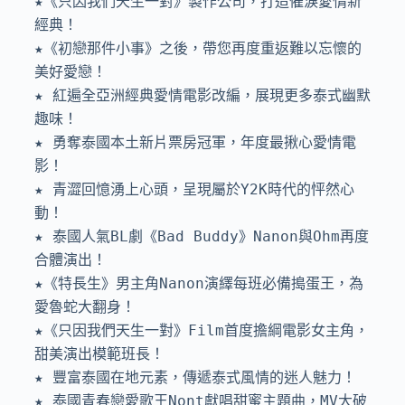
★《只因我們天生一對》製作公司，打造催淚愛情新
經典！

★《初戀那件小事》之後，帶您再度重返難以忘懷的
美好愛戀！

★ 紅遍全亞洲經典愛情電影改編，展現更多泰式幽默
趣味！

★ 勇奪泰國本土新片票房冠軍，年度最揪心愛情電
影！

★ 青澀回憶湧上心頭，呈現屬於Y2K時代的怦然心
動！

★ 泰國人氣BL劇《Bad Buddy》Nanon與Ohm再度
合體演出！

★《特長生》男主角Nanon演繹每班必備搗蛋王，為
愛魯蛇大翻身！

★《只因我們天生一對》Film首度擔綱電影女主角，
甜美演出模範班長！

★ 豐富泰國在地元素，傳遞泰式風情的迷人魅力！

★ 泰國青春戀愛歌王Nont獻唱甜蜜主題曲，MV大破