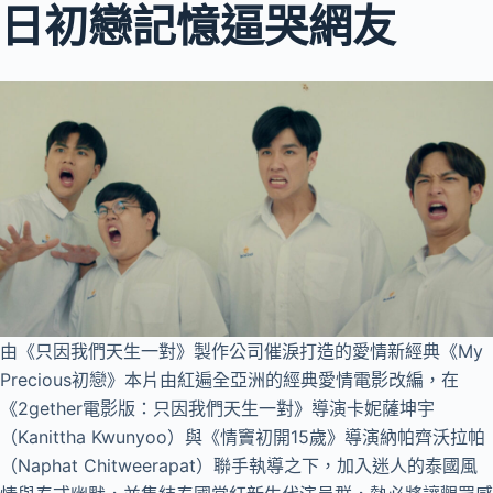
日初戀記憶逼哭網友
由《只因我們天生一對》製作公司催淚打造的愛情新經典《My
Precious初戀》本片由紅遍全亞洲的經典愛情電影改編，在
《2gether電影版：只因我們天生一對》導演卡妮薩坤宇
（Kanittha Kwunyoo）與《情竇初開15歲》導演納帕齊沃拉帕
（Naphat Chitweerapat）聯手執導之下，加入迷人的泰國風