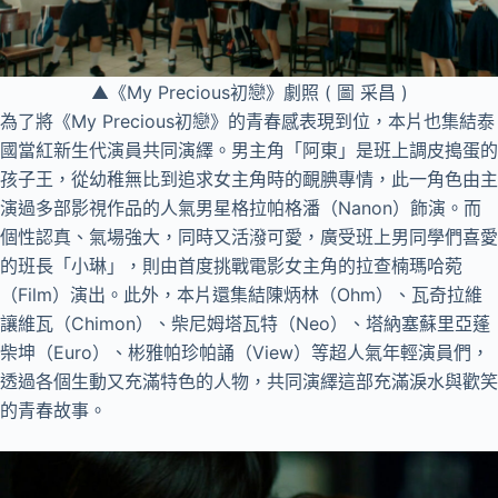
▲《My Precious初戀》劇照 ( 圖 采昌 )
為了將《My Precious初戀》的青春感表現到位，本片也集結泰
國當紅新生代演員共同演繹。男主角「阿東」是班上調皮搗蛋的
孩子王，從幼稚無比到追求女主角時的靦腆專情，此一角色由主
演過多部影視作品的人氣男星格拉帕格潘（Nanon）飾演。而
個性認真、氣場強大，同時又活潑可愛，廣受班上男同學們喜愛
的班長「小琳」，則由首度挑戰電影女主角的拉查楠瑪哈菀
（Film）演出。此外，本片還集結陳炳林（Ohm）、瓦奇拉維
讓維瓦（Chimon）、柴尼姆塔瓦特（Neo）、塔納塞蘇里亞蓬
柴坤（Euro）、彬雅帕珍帕誦（View）等超人氣年輕演員們，
透過各個生動又充滿特色的人物，共同演繹這部充滿淚水與歡笑
的青春故事。