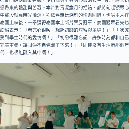
戀帶來的酸甜與苦澀。本片對青澀歲月的描繪，都將勾起觀眾心
中那段就算時光飛逝，卻依舊無比深刻的快樂回憶，也讓本片在
泰國上映後，一舉獲得泰國本土新片票房冠軍，泰國觀眾看完也
紛紛表示：「看完心很暖，想起初戀的甜蜜與單純！」「再次感
受到學生時代的愛情啊！」「初戀很難忘記，許多時刻都和自己
完美重疊，讓眼淚不自覺流了下來！」「即使沒有生活過那個年
代，也很能融入其中啊！」