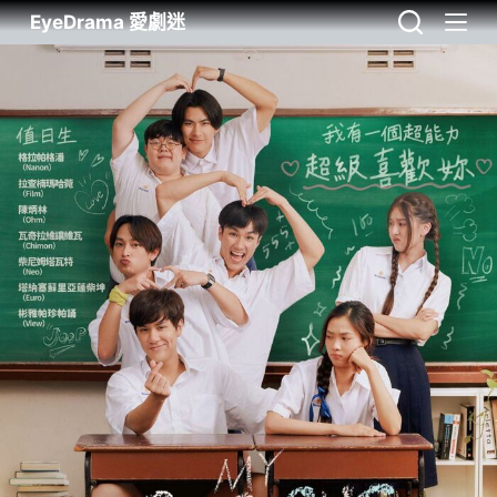
EyeDrama 愛劇迷