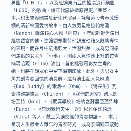
男團「U.H.T」，以及紅遍東南亞的搖滾流行樂團
「LOSO」的歌曲，讓年代感被還原得更加完整。  
本片也集結泰國當紅新生代演員，詮釋這段青春感爆
棚的清新校園愛情故事。由人氣男星格拉帕格潘
（Nanon）飾演核心人物「阿東」。年紀輕輕但演出
經驗豐富的他，更讓觀眾期待他調皮幼稚又靦腆專情
的表現。而在片中氣場強大、活潑甜美，成為男同學
們焦點的女主角「小琳」，則由人氣快速上升的拉查
楠瑪哈菀（Film）演出。首度挑戰電影女主角的
她，也將在觀眾心中留下深刻印象。此外，與男女主
角共創青春回憶的演員群，還有演出超人氣BL劇
《Bad Buddy》的陳炳林（Ohm）、《特長生》瓦
奇拉維讓維瓦（Chimon）、《我們的天空》柴尼姆
塔瓦特（Neo）、《屍厲學校》塔納塞蘇里亞蓬柴坤
（Euro）、《只因我們天生一對》彬雅帕珍帕誦
（View）等人，獻上笑淚交織的青春物語。  本片
呈現人生最令人難忘的青春時光，成為泰國觀眾感動