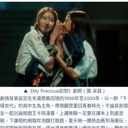
▲《My Precious初戀》劇照 ( 圖 采昌 )
劇情背景設定在充滿懷舊回憶的1999年至2000年，以一群「千
禧世代」的高中生為主角，帶領觀眾重回青春時光。不論是和朋
友一起討論遊戲王卡與漫畫，上課無聊一定要在課本上到處塗
鴉，下課相約網咖吃泡麵打遊戲，夏天揪一團熱血衝到海邊玩，
抑或開始對戀愛有感，使出渾身解數讓心儀的女生開心，體會初