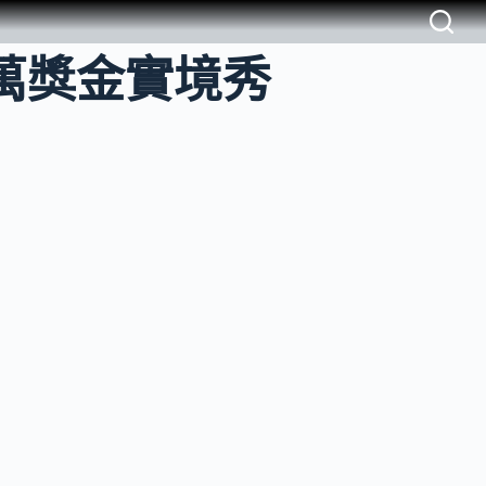
：百萬獎金實境秀