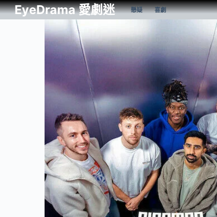
EyeDrama 愛劇迷
懸疑
喜劇