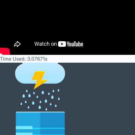
Time Used: 3.07671s