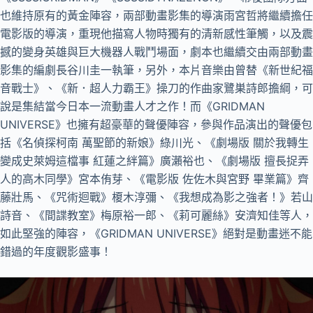
也維持原有的黃金陣容，兩部動畫影集的導演雨宮哲將繼續擔任
電影版的導演，重現他描寫人物時獨有的清新感性筆觸，以及震
撼的變身英雄與巨大機器人戰鬥場面，劇本也繼續交由兩部動畫
影集的編劇長谷川圭一執筆，另外，本片音樂由曾替《新世紀福
音戰士》、《新．超人力霸王》操刀的作曲家鷺巣詩郎擔綱，可
說是集結當今日本一流動畫人才之作！而《GRIDMAN
UNIVERSE》也擁有超豪華的聲優陣容，參與作品演出的聲優包
括《名偵探柯南 萬聖節的新娘》綠川光、《劇場版 關於我轉生
變成史萊姆這檔事 紅蓮之絆篇》廣瀨裕也、《劇場版 擅長捉弄
人的高木同學》宮本侑芽、《電影版 佐佐木與宮野 畢業篇》齊
藤壯馬、《咒術迴戰》榎木淳彌、《我想成為影之強者！》若山
詩音、《間諜教室》梅原裕一郎、《莉可麗絲》安濟知佳等人，
如此堅強的陣容，《GRIDMAN UNIVERSE》絕對是動畫迷不能
錯過的年度觀影盛事！