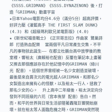
《SSSS.GRIDMAN》《SSSS.DYNAZENON》後，打
造「GRIDMAN」動畫宇宙

★日本Yahoo電影均分4.6分（滿分5分）超高評價，
好評力壓《灌籃高手 THE FIRST SLAM DUNK》
(4.3) 和《超級瑪利歐兄弟電影版》(4.0)

★《新世紀福音戰士》《正宗哥吉拉》作曲家 鷺巢詩
郎 打造熱血配樂  當兩個平凡日常產生交集，不平
凡的事物就此誕生—— 在都立杜鵑台高中放學後的教
室裡，響裕太（廣賴裕也配音）反覆在筆記本上畫著
又擦去那個應該存在於他記憶中的GRIDMAN（綠川
光 配音）。這個世界曾經被一名少女創造並破壞，
最後是來自異次元的電光超人GRIDMAN，和那名少
女製造出來擁有心的怪獸，以及裕太一行人，拯救了
那名少女的心。  升上高中二年級後，裕太決定向分
發到不同班級的六花（宮本侑芽 配音）告白。然
而，和平的世界與日常生活卻隨著轟隆巨響開始崩
壞。就在裕太等人面臨危機之時，GRIDMAN突然現