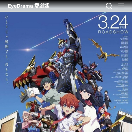
EyeDrama 愛劇迷