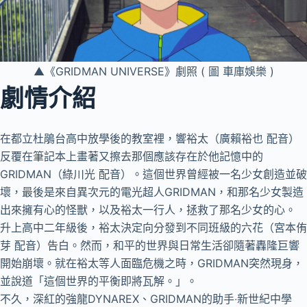
▲《GRIDMAN UNIVERSE》劇照 ( 圖 車庫娛樂 )
劇情介紹
在都立杜鵑台高中放學後的教室裡，響裕太（廣賴裕也 配音）
反覆在筆記本上畫著又擦去那個應該存在於他記憶中的
GRIDMAN（綠川光 配音）。這個世界曾經被一名少女創造並破
壞，最後是來自異次元的電光超人GRIDMAN，和那名少女製造
出來擁有心的怪獸，以及裕太一行人，拯救了那名少女的心。
升上高中二年級後，裕太決定向分發到不同班級的六花（宮本侑
芽 配音）告白。然而，和平的世界與日常生活卻隨著轟隆巨響
開始崩壞。就在裕太等人面臨危機之時，GRIDMAN突然現身，
並說道「這個世界的平衡即將瓦解。」。
不久，深紅的強龍DYNAREX、GRIDMAN的助手‧新世紀中學