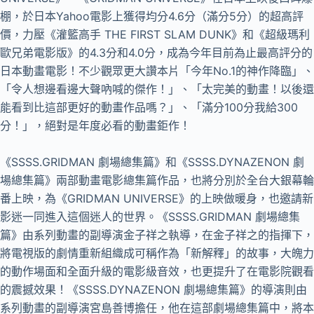
棚，於日本Yahoo電影上獲得均分4.6分（滿分5分）的超高評
價，力壓《灌籃高手 THE FIRST SLAM DUNK》和《超級瑪利
歐兄弟電影版》的4.3分和4.0分，成為今年目前為止最高評分的
日本動畫電影！不少觀眾更大讚本片「今年No.1的神作降臨」、
「令人想邊看邊大聲吶喊的傑作！」、「太完美的動畫！以後還
能看到比這部更好的動畫作品嗎？」、「滿分100分我給300
分！」，絕對是年度必看的動畫鉅作！
《SSSS.GRIDMAN 劇場總集篇》和《SSSS.DYNAZENON 劇
場總集篇》兩部動畫電影總集篇作品，也將分別於全台大銀幕輪
番上映，為《GRIDMAN UNIVERSE》的上映做暖身，也邀請新
影迷一同進入這個迷人的世界。《SSSS.GRIDMAN 劇場總集
篇》由系列動畫的副導演金子祥之執導，在金子祥之的指揮下，
將電視版的劇情重新組織成可稱作為「新解釋」的故事，大魄力
的動作場面和全面升級的電影級音效，也更提升了在電影院觀看
的震撼效果！《SSSS.DYNAZENON 劇場總集篇》的導演則由
系列動畫的副導演宮島善博擔任，他在這部劇場總集篇中，將本