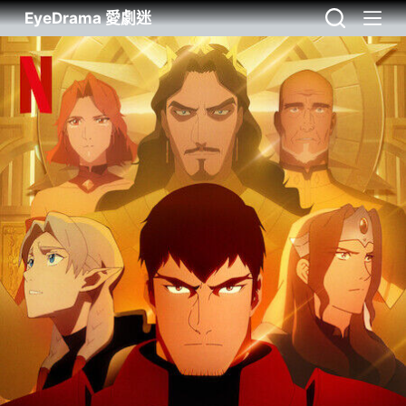
EyeDrama 愛劇迷