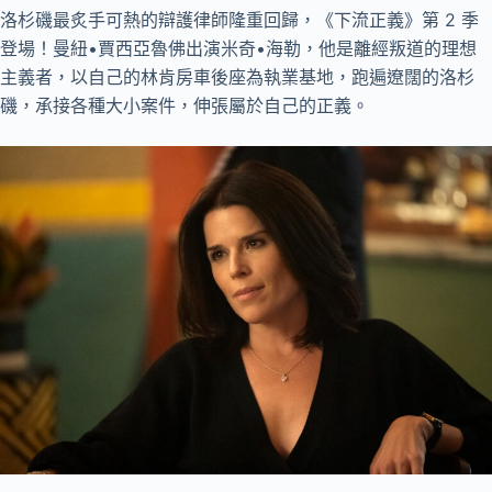
洛杉磯最炙手可熱的辯護律師隆重回歸，《下流正義》第 2 季
登場！曼紐•賈西亞魯佛出演米奇•海勒，他是離經叛道的理想
主義者，以自己的林肯房車後座為執業基地，跑遍遼闊的洛杉
磯，承接各種大小案件，伸張屬於自己的正義。