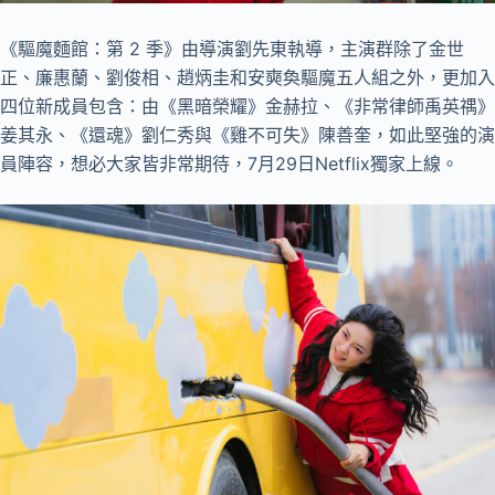
《驅魔麵館：第 2 季》由導演劉先東執導，主演群除了金世
正、廉惠蘭、劉俊相、趙炳圭和安奭奐驅魔五人組之外，更加入
四位新成員包含：由《黑暗榮耀》金赫拉、《非常律師禹英禑》
姜其永、《還魂》劉仁秀與《雞不可失》陳善奎，如此堅強的演
員陣容，想必大家皆非常期待，7月29日Netflix獨家上線。