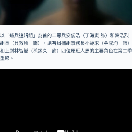
以「逃兵追緝組」為首的二等兵安俊浩（丁海寅 飾）和韓浩烈
組長（具教煥 飾），還有緝捕組事務長朴範求（金成均 飾）
和上尉林智燮（孫錫久 飾）四位原班人馬的主要角色在第二季
重聚。