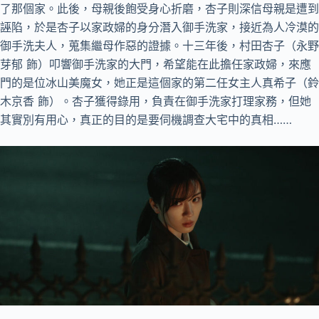
了那個家。此後，母親後飽受身心折磨，杏子則深信母親是遭到
誣陷，於是杏子以家政婦的身分潛入御手洗家，接近為人冷漠的
御手洗夫人，蒐集繼母作惡的證據。十三年後，村田杏子（永野
芽郁 飾）叩響御手洗家的大門，希望能在此擔任家政婦，來應
門的是位冰山美魔女，她正是這個家的第二任女主人真希子（鈴
木京香 飾）。杏子獲得錄用，負責在御手洗家打理家務，但她
其實別有用心，真正的目的是要伺機調查大宅中的真相……