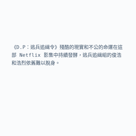
《D.P：逃兵追緝令》殘酷的現實和不公的命運在這
部 Netflix 影集中持續發酵，逃兵追緝組的俊浩
和浩烈依舊難以脫身。