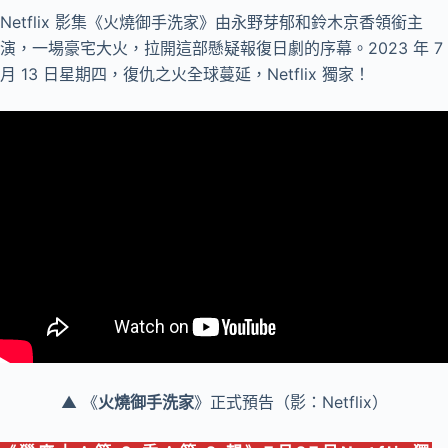
Netflix 影集《火燒御手洗家》由永野芽郁和鈴木京香領銜主
演，一場豪宅大火，拉開這部懸疑報復日劇的序幕。2023 年 7
月 13 日星期四，復仇之火全球蔓延，Netflix 獨家！
▲ 《
火燒御手洗家
》正式預告（影：Netflix）