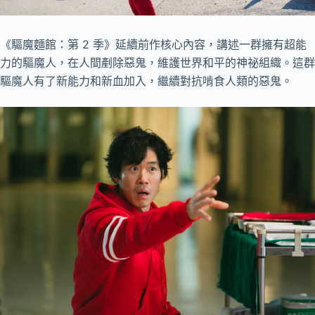
《驅魔麵館：第 2 季》延續前作核心內容，講述一群擁有超能
力的驅魔人，在人間剷除惡鬼，維護世界和平的神祕組織。這群
驅魔人有了新能力和新血加入，繼續對抗啃食人類的惡鬼。