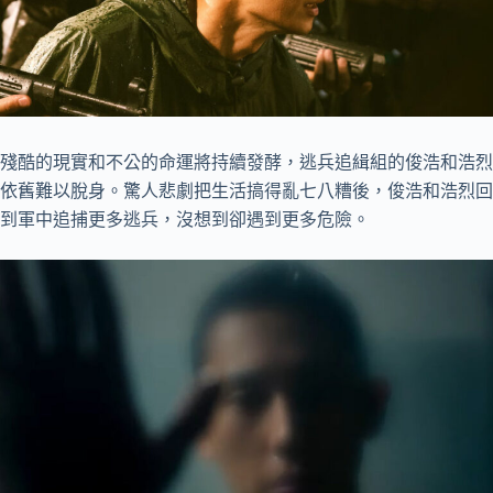
殘酷的現實和不公的命運將持續發酵，逃兵追緝組的俊浩和浩烈
依舊難以脫身。驚人悲劇把生活搞得亂七八糟後，俊浩和浩烈回
到軍中追捕更多逃兵，沒想到卻遇到更多危險。