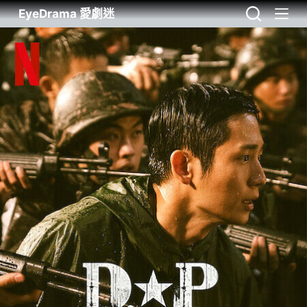
EyeDrama 愛劇迷