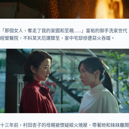
「那個女人，奪走了我的家園和至親……」富裕的御手洗家世代
經營醫院，不料某天厄運驟至，家中宅邸慘遭惡火吞噬。
十三年前，村田杏子的母親被懷疑縱火燒屋，帶著她和妹妹離開