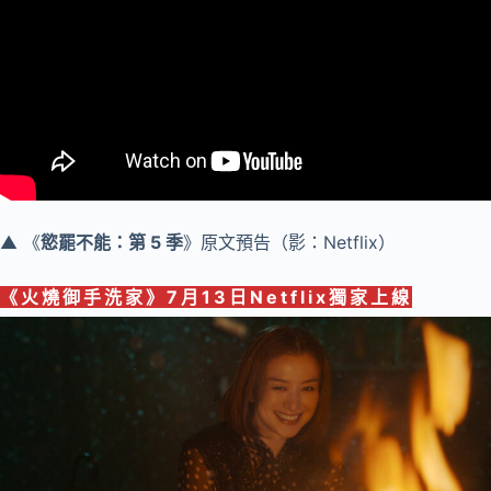
▲ 《
慾罷不能：第 5 季
》原文預告（影：Netflix）
《
火燒御手洗家
》
7月13日Netflix獨家
上線