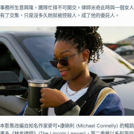
事務所生意興隆，團隊忙得不可開交。律師米奇此時與一個女人
有了交集，只是沒多久她就被控殺人，成了他的委託人。
本影集改編自知名作家麥可•康納利 (Michael Connelly) 的暢銷
書系《林肯律師》(The Lincoln Lawyer)，第二季將以系列第四