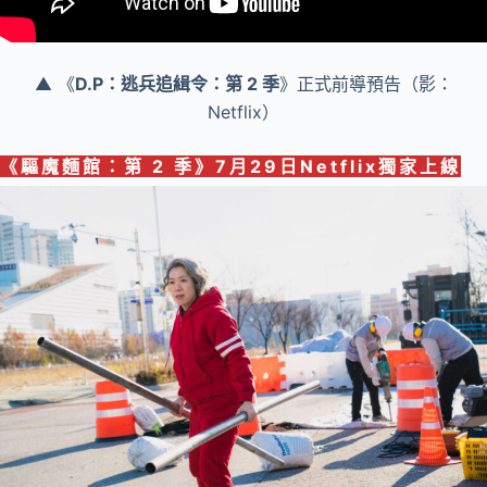
▲ 《
D.P：逃兵追緝令：第 2 季
》正式前導預告（影：
Netflix）
《
驅魔麵館：第 2 季
》
7月29日Netflix獨家
上線