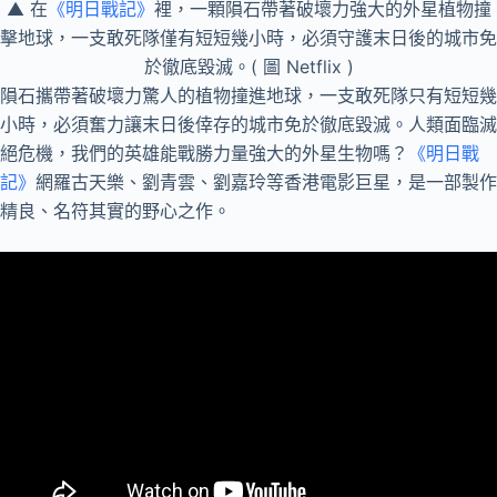
▲ 在
《明日戰記》
裡，一顆隕石帶著破壞力強大的外星植物撞
擊地球，一支敢死隊僅有短短幾小時，必須守護末日後的城市免
於徹底毀滅。( 圖 Netflix )
隕石攜帶著破壞力驚人的植物撞進地球，一支敢死隊只有短短幾
小時，必須奮力讓末日後倖存的城市免於徹底毀滅。人類面臨滅
絕危機，我們的英雄能戰勝力量強大的外星生物嗎？
《明日戰
記》
網羅古天樂、劉青雲、劉嘉玲等香港電影巨星，是一部製作
精良、名符其實的野心之作。