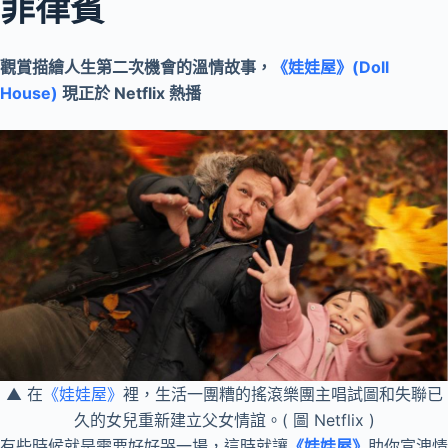
菲律賓
觀賞描繪人生第二次機會的溫情故事，
《娃娃屋》(Doll
House)
現正於 Netflix 熱播
▲ 在
《娃娃屋》
裡，生活一團糟的搖滾樂團主唱試圖和失聯已
久的女兒重新建立父女情誼。( 圖 Netflix )
有些時候就是需要好好哭一場，這時就讓
《娃娃屋》
助你宣洩情