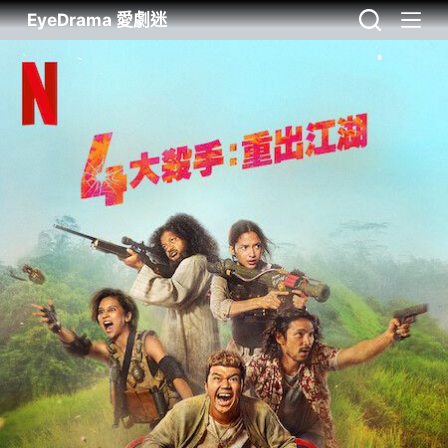
EyeDrama 愛劇迷