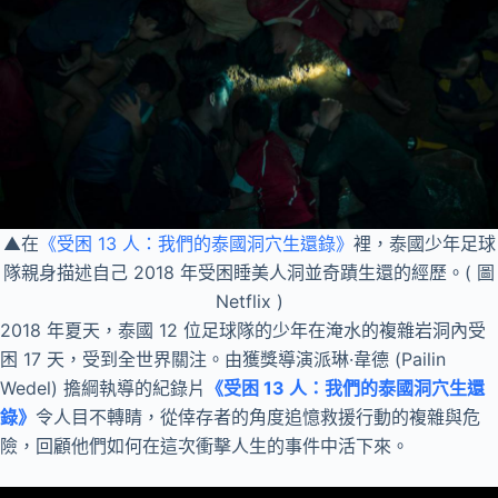
▲在
《受困 13 人：我們的泰國洞穴生還錄》
裡，泰國少年足球
隊親身描述自己 2018 年受困睡美人洞並奇蹟生還的經歷。( 圖
Netflix )
2018 年夏天，泰國 12 位足球隊的少年在淹水的複雜岩洞內受
困 17 天，受到全世界關注。由獲獎導演派琳·韋德 (Pailin
Wedel) 擔綱執導的紀錄片
《受困 13 人：我們的泰國洞穴生還
錄》
令人目不轉睛，從倖存者的角度追憶救援行動的複雜與危
險，回顧他們如何在這次衝擊人生的事件中活下來。