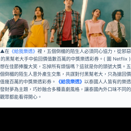
▲在
《給我樂透》
裡，五個倒楣的陌生人必須同心協力，從邪惡
的黑幫老大手中偷回價值數百萬的中獎樂透彩券。( 圖 Netflix )
想在佳節捧腹大笑，忘掉所有煩惱嗎？這就是你的頭號大獎。五
個倒楣的陌生人意外產生交集，共謀對付黑幫老大，只為搶回價
值幾百萬的中獎樂透彩券。
《給我樂透》
以泰國人人皆有的樂透
發財夢為主題，巧妙融合多種喜劇風格，讓泰國內外口味不同的
觀眾都能看得開心。