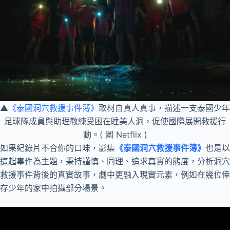
▲
《泰國洞穴救援事件簿》
取材自真人真事，描述一支泰國少年
足球隊成員與助理教練受困在睡美人洞，促使國際展開救援行
動。( 圖 Netflix )
如果紀錄片不合你的口味，影集
《泰國洞穴救援事件簿》
也是以
這起事件為主題，秉持謹慎、同理、追求真實的態度，分析洞穴
救援事件背後的真實故事，劇中更融入現實元素，例如在幾位倖
存少年的家中拍攝部分場景。