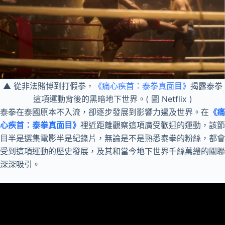
▲ 從非法賭博到打假拳，
《痛心疾首：泰拳真面目》
揭露泰拳
這項運動背後的黑暗地下世界。( 圖 Netflix )
泰拳在泰國原本不入流，卻逐步發展到影響力遍及世界。在
《痛
心疾首：泰拳真面目》
裡近距離觀察這項廣受歡迎的運動，該節
目半是選集電影半是紀錄片，無論是不是熟悉泰拳的粉絲，都會
受到這項運動的歷史發展，及其和當今地下世界千絲萬縷的關聯
深深吸引。