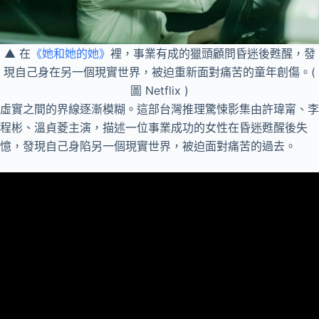
▲ 在
《她和她的她》
裡，事業有成的獵頭顧問昏迷後甦醒，發
現自己身在另一個現實世界，被迫重新面對痛苦的童年創傷。(
圖 Netflix )
虛實之間的界線逐漸模糊。這部台灣推理驚悚影集由許瑋甯、李
程彬、溫貞菱主演，描述一位事業成功的女性在昏迷甦醒後失
憶，發現自己身陷另一個現實世界，被迫面對痛苦的過去。