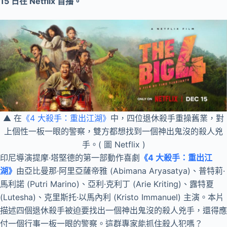
15 日在 Netflix 首播。
▲ 在
《4 大殺手：重出江湖》
中，四位退休殺手重操舊業，對
上個性一板一眼的警察，雙方都想找到一個神出鬼沒的殺人兇
手。( 圖 Netflix )
印尼導演提摩·塔堅德的第一部動作喜劇
《4 大殺手：重出江
湖》
由亞比曼那·阿里亞薩帝雅 (Abimana Aryasatya)、普特莉·
馬利諾 (Putri Marino)、亞利·克利丁 (Arie Kriting)、露特夏
(Lutesha)、克里斯托·以馬內利 (Kristo Immanuel) 主演。本片
描述四個退休殺手被迫要找出一個神出鬼沒的殺人兇手，還得應
付一個行事一板一眼的警察。這群專家能抓住殺人犯嗎？