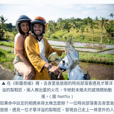
▲ 在《新履奇緣》裡，去峇里島旅遊的時尚部落客遇見才華洋
溢的製鞋匠，兩人擦出愛的火花，令她對未婚夫的感情開始動
搖。( 圖 Netflix )
如果命中註定的相遇來得太晚怎麼辦？一位時尚部落客去峇里島
旅遊，遇見一位才華洋溢的製鞋匠，發現自己走上一條意外的人