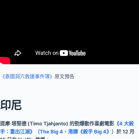
《泰國洞穴救援事件簿》
原文預告
印尼
提摩·塔堅德 (Timo Tjahjanto) 的勁爆動作喜劇電影
《4 大殺
手：重出江湖》（The Big 4，港譯《殺手 Big 4》）
於 12 月