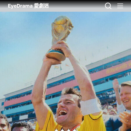
EyeDrama 愛劇迷