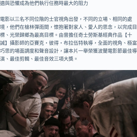
適與恐懼成為他們執行任務時最大的阻力
電影以三名不同位階的士官視角出發，不同的立場、相同的處
境，他們在槍林彈雨間，懷抱著對家人、愛人的思念，以完成目
標、光榮歸鄉為最高目標。由曾擔任奇士勞斯基經典作品【十
誡】攝影師的亞賽克・彼得・布拉伍特執導，全面的視角、極富
巧思的場面調度和聲音設計，讓本片一舉榮獲波蘭電影節最佳導
演、最佳剪輯、最佳音效三項大獎。