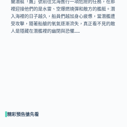
蘭潛艇「鷹」號前往北海進行一項危險的任務，在那
裡迎接他們的是水雷、空爆燃燒彈和敵方的艦艇。潛
入海裡的日子越久，船員們越加身心疲憊，當潛艦遭
受攻擊，隨著船艙的氧氣逐漸流失，真正看不見的敵
人是隱藏在潛艦裡的幽閉與恐懼……
精彩預告搶先看