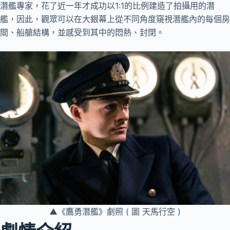
潛艦專家，花了近一年才成功以1:1的比例建造了拍攝用的潛
艦，因此，觀眾可以在大銀幕上從不同角度窺視潛艦內的每個房
間、船艙結構，並感受到其中的悶熱、封閉。
▲《鷹勇潛艦》劇照 ( 圖 天馬行空 )