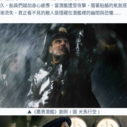
久，船員們越加身心疲憊，當潛艦遭受攻擊，隨著船艙的氧氣逐
漸流失，真正看不見的敵人是隱藏在潛艦裡的幽閉與恐懼……
▲《鷹勇潛艦》劇照 ( 圖 天馬行空 )