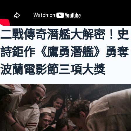
二戰傳奇潛艦大解密！史
詩鉅作《鷹勇潛艦》勇奪
波蘭電影節三項大獎