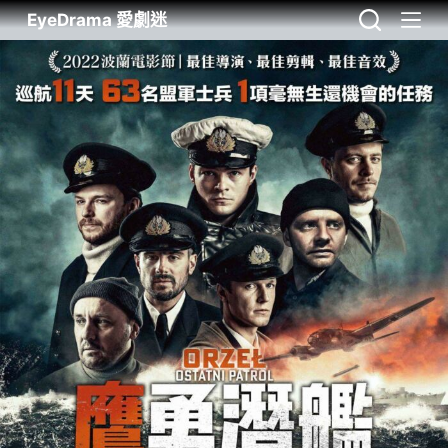
EyeDrama 愛劇迷