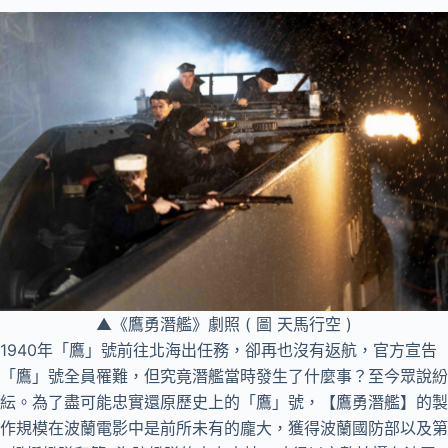
▲《鷹勇潛艦》劇照 ( 圖 天馬行空 )
1940年「鷹」號前往北海出任務，卻再也沒有返航，官方宣告
「鷹」號全員罹難，但究竟潛艦當時發生了什麼事？至今眾說紛
紜。為了盡可能忠實還原歷史上的「鷹」號，【鷹勇潛艦】的製
作規模在波蘭電影中是前所未有的龐大，獲得波蘭國防部以及第