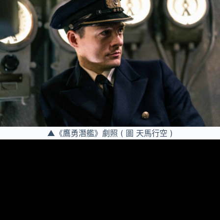
▲《鷹勇潛艦》劇照 ( 圖 天馬行空 )