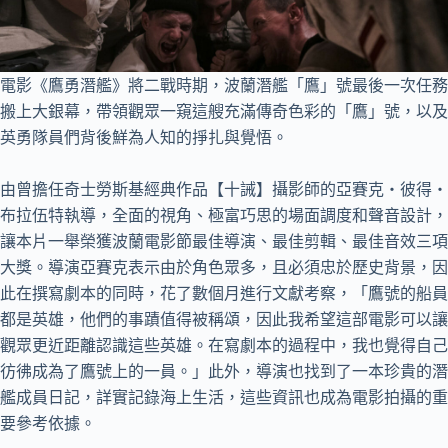
電影《鷹勇潛艦》將二戰時期，波蘭潛艦「鷹」號最後一次任務
搬上大銀幕，帶領觀眾一窺這艘充滿傳奇色彩的「鷹」號，以及
英勇隊員們背後鮮為人知的掙扎與覺悟。
由曾擔任奇士勞斯基經典作品【十誡】攝影師的亞賽克・彼得・
布拉伍特執導，全面的視角、極富巧思的場面調度和聲音設計，
讓本片一舉榮獲波蘭電影節最佳導演、最佳剪輯、最佳音效三項
大獎。導演亞賽克表示由於角色眾多，且必須忠於歷史背景，因
此在撰寫劇本的同時，花了數個月進行文獻考察，「鷹號的船員
都是英雄，他們的事蹟值得被稱頌，因此我希望這部電影可以讓
觀眾更近距離認識這些英雄。在寫劇本的過程中，我也覺得自己
彷彿成為了鷹號上的一員。」此外，導演也找到了一本珍貴的潛
艦成員日記，詳實記錄海上生活，這些資訊也成為電影拍攝的重
要參考依據。