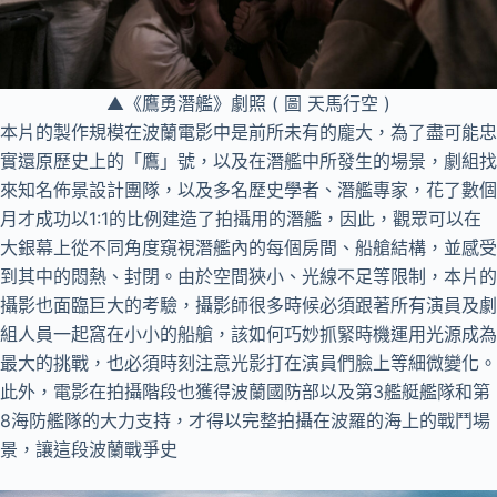
▲《鷹勇潛艦》劇照 ( 圖 天馬行空 )
本片的製作規模在波蘭電影中是前所未有的龐大，為了盡可能忠
實還原歷史上的「鷹」號，以及在潛艦中所發生的場景，劇組找
來知名佈景設計團隊，以及多名歷史學者、潛艦專家，花了數個
月才成功以1:1的比例建造了拍攝用的潛艦，因此，觀眾可以在
大銀幕上從不同角度窺視潛艦內的每個房間、船艙結構，並感受
到其中的悶熱、封閉。由於空間狹小、光線不足等限制，本片的
攝影也面臨巨大的考驗，攝影師很多時候必須跟著所有演員及劇
組人員一起窩在小小的船艙，該如何巧妙抓緊時機運用光源成為
最大的挑戰，也必須時刻注意光影打在演員們臉上等細微變化。
此外，電影在拍攝階段也獲得波蘭國防部以及第3艦艇艦隊和第
8海防艦隊的大力支持，才得以完整拍攝在波羅的海上的戰鬥場
景，讓這段波蘭戰爭史