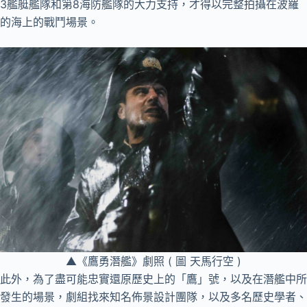
3艦艇艦隊和第8海防艦隊的大力支持，才得以完整拍攝在波羅
的海上的戰鬥場景。
▲《鷹勇潛艦》劇照 ( 圖 天馬行空 )
此外，為了盡可能忠實還原歷史上的「鷹」號，以及在潛艦中所
發生的場景，劇組找來知名佈景設計團隊，以及多名歷史學者、