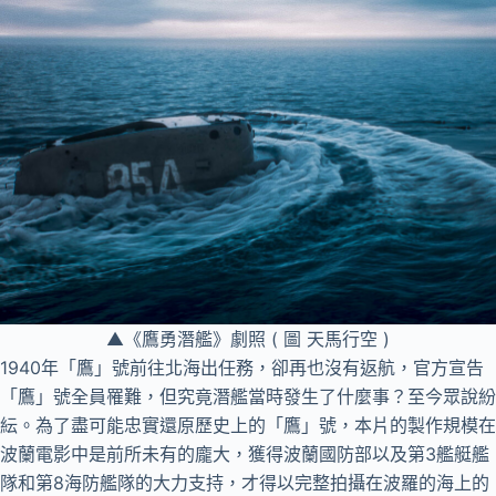
▲《鷹勇潛艦》劇照 ( 圖 天馬行空 )
1940年「鷹」號前往北海出任務，卻再也沒有返航，官方宣告
「鷹」號全員罹難，但究竟潛艦當時發生了什麼事？至今眾說紛
紜。為了盡可能忠實還原歷史上的「鷹」號，本片的製作規模在
波蘭電影中是前所未有的龐大，獲得波蘭國防部以及第3艦艇艦
隊和第8海防艦隊的大力支持，才得以完整拍攝在波羅的海上的