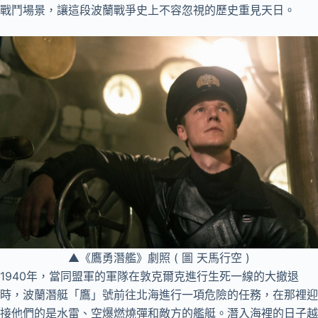
戰鬥場景，讓這段波蘭戰爭史上不容忽視的歷史重見天日。
▲《鷹勇潛艦》劇照 ( 圖 天馬行空 )
1940年，當同盟軍的軍隊在敦克爾克進行生死一線的大撤退
時，波蘭潛艇「鷹」號前往北海進行一項危險的任務，在那裡迎
接他們的是水雷、空爆燃燒彈和敵方的艦艇。潛入海裡的日子越