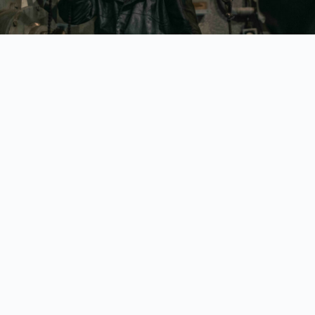
▲《鷹勇潛艦》劇照 ( 圖 天馬行空 )
Time Used: 4.60815s