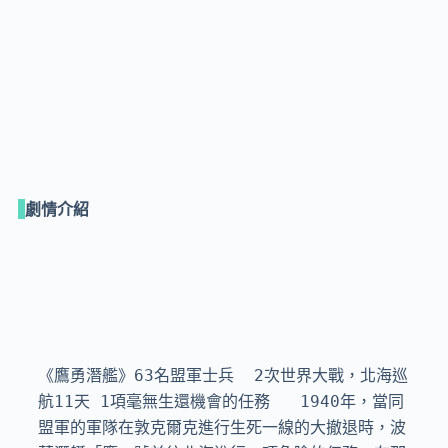
劇情介紹
《鷹勇潛艦》63名盟軍士兵  2次世界大戰，北海巡
航11天 1項毫無生還機會的任務   1940年，當同
盟軍的軍隊在敦克爾克進行生死一線的大撤退時，波