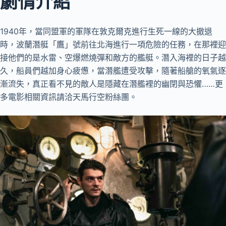
劇情介紹
1940年，當同盟軍的軍隊在敦克爾克進行生死一線的大撤退
時，波蘭潛艇「鷹」號前往北海進行一項危險的任務，在那裡迎
接他們的是水雷、空爆燃燒彈和敵方的艦艇。潛入海裡的日子越
久，船員們越加身心疲憊，當潛艦遭受攻擊，隨著船艙的氧氣逐
漸流失，真正看不見的敵人是隱藏在潛艦裡的幽閉與恐懼……更
多電影相關資訊請洽天馬行空粉絲團。