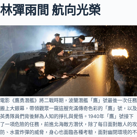
林彈雨間 航向光榮
電影《鷹勇潛艦》將二戰時期，波蘭潛艦「鷹」號最後一次任務
搬上大銀幕，帶領觀眾一窺這艘充滿傳奇色彩的「鷹」號，以及
英勇隊員們背後鮮為人知的掙扎與覺悟。1940年「鷹」號接下
了一項危險的任務，前進北海敵方潛伏，除了每日面對敵人的攻
防、水雷炸彈的威脅，身心也面臨各種考驗，面對幽閉環境的不