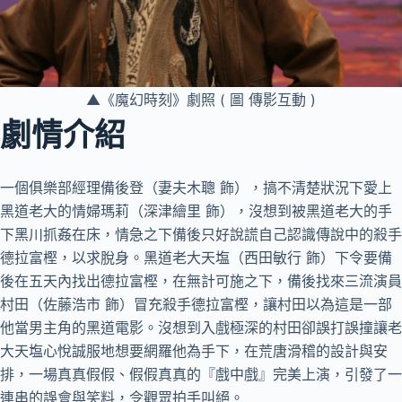
▲《魔幻時刻》劇照 ( 圖 傳影互動 )
劇情介紹
一個俱樂部經理備後登（妻夫木聰 飾），搞不清楚狀況下愛上
黑道老大的情婦瑪莉（深津繪里 飾），沒想到被黑道老大的手
下黑川抓姦在床，情急之下備後只好說謊自己認識傳說中的殺手
德拉富樫，以求脫身。黑道老大天塩（西田敏行 飾）下令要備
後在五天內找出德拉富樫，在無計可施之下，備後找來三流演員
村田（佐藤浩市 飾）冒充殺手德拉富樫，讓村田以為這是一部
他當男主角的黑道電影。沒想到入戲極深的村田卻誤打誤撞讓老
大天塩心悅誠服地想要網羅他為手下，在荒唐滑稽的設計與安
排，一場真真假假、假假真真的『戲中戲』完美上演，引發了一
連串的誤會與笑料，令觀眾拍手叫絕。