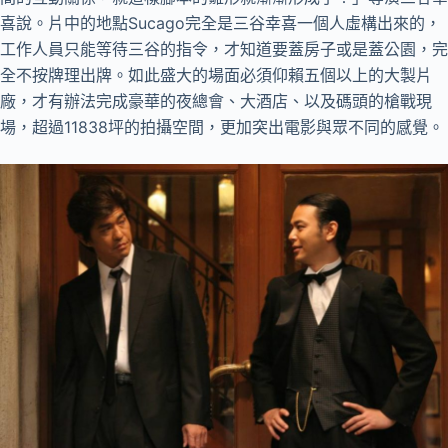
喜說。片中的地點Sucago完全是三谷幸喜一個人虛構出來的，
工作人員只能等待三谷的指令，才知道要蓋房子或是蓋公園，完
全不按牌理出牌。如此盛大的場面必須仰賴五個以上的大製片
廠，才有辦法完成豪華的夜總會、大酒店、以及碼頭的槍戰現
場，超過11838坪的拍攝空間，更加突出電影與眾不同的感覺。