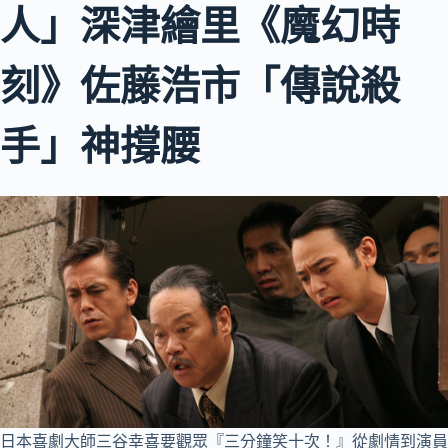
人」深津繪里《魔幻時
刻》佐藤浩市「傳說殺
手」神撐腰
日本喜劇大師三谷幸喜要觀眾『三分鐘笑十次！』從劇情到演員