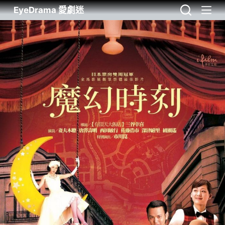
EyeDrama 愛劇迷