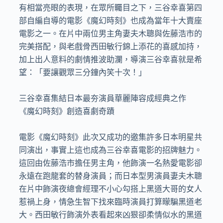
有相當亮眼的表現，在眾所矚目之下，三谷幸喜第四
部自編自導的電影《魔幻時刻》也成為當年十大賣座
電影之一。在片中兩位男主角妻夫木聰與佐藤浩市的
完美搭配，與老戲骨西田敏行錦上添花的喜感加持，
加上出人意料的劇情推波助瀾，導演三谷幸喜就是希
望：「要讓觀眾三分鐘內笑十次！」 

三谷幸喜集結日本最夯演員華麗陣容成經典之作 
《魔幻時刻》創造喜劇奇蹟

電影《魔幻時刻》此次又成功的邀集許多日本明星共
同演出，事實上這也成為三谷幸喜電影的招牌魅力。
這回由佐藤浩市擔任男主角，他飾演一名熱愛電影卻
永遠在跑龍套的替身演員；而日本型男演員妻夫木聰
在片中飾演夜總會經理不小心勾搭上黑道大哥的女人
惹禍上身，情急生智下找來臨時演員打算矇騙黑道老
大。西田敏行飾演外表看起來凶狠卻柔情似水的黑道