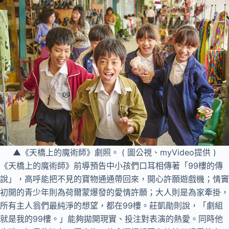
▲《天橋上的魔術師》劇照。 ( 圖公視、myVideo提供 )
《天橋上的魔術師》前導預告中小孩們口耳相傳著「99樓的傳
說」，高呼能把不見的寶物通通帶回來，開心許願遊戲機；情竇
初開的青少年則為荷爾蒙爆發的愛情許願；大人則是為家牽掛，
所有主人翁們最純淨的想望，都在99樓。莊凱勛則說，「劇組
就是我的99樓。」能夠拋開現實、投注對表演的熱愛。同時他