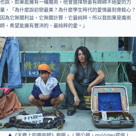
也說，如果能擁有一種魔術，他會選擇想要有綿綿不絕愛的力
量，「為什麼說初戀最美？為什麼學生時代的愛情最刻骨銘心？
因為它無關利益，它無關計算，它最純粹。所以我如果是魔術
師，希望能擁有豐沛的、最純粹的愛。」
▲《天橋上的魔術師》劇照。 ( 圖公視、myVideo提供 )