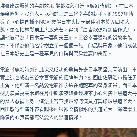
堆疊出最爆笑的喜劇效果 變戲法般打造《魔幻時刻》，在日本
娛樂圈裡，沒有人可以稱的上是三谷幸喜的對手。他1997年執
導了《心情直播不NG》獲得日本奧斯卡最佳劇本獎等四項大
獎，更在柏林影展上大放光芒，得到『唐吉歌德特別佳作獎』，
讓他被稱為『日本第一喜劇天王』。三谷幸喜獨特的說故事能
力，不僅為他的名字樹立了一個獨一無二的品牌形象，他的成就
在日本影史上是一種罕見的口碑與票房雙贏的奇蹟。
電影《魔幻時刻》此次又成功的邀集許多日本明星共同演出，事
實上這也成為三谷幸喜電影的招牌魅力。這回由佐藤浩市擔任男
主角，他飾演一名熱愛電影卻永遠在跑龍套的替身演員；而日本
型男演員妻夫木聰在片中飾演夜總會經理不小心勾搭上黑道大哥
的女人惹禍上身，情急生智下找來臨時演員打算矇騙黑道老大。
西田敏行飾演外表看起來凶狠卻柔情似水的黑道老大，深津繪里
飾演內心寂寞卻無法愛人的黑道情婦。