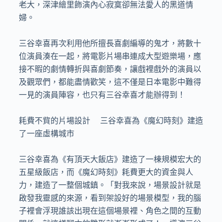
老大，深津繪里飾演內心寂寞卻無法愛人的黑道情
婦。

三谷幸喜再次利用他所擅長喜劇編導的鬼才，將數十
位演員湊在一起，將電影片場串連成大型遊樂場，應
接不暇的劇情轉折與喜劇節奏，讓戲裡戲外的演員以
及觀眾們，都能盡情歡笑，這不僅是日本電影中難得
一見的演員陣容，也只有三谷幸喜才能辦得到！

耗費不貲的片場設計  三谷幸喜為《魔幻時刻》建造
了一座虛構城市

三谷幸喜為《有頂天大飯店》建造了一棟規模宏大的
五星級飯店，而《魔幻時刻》耗費更大的資金與人
力，建造了一整個城鎮。「對我來說，場景設計就是
啟發我靈感的來源，看到架設好的場景模型，我的腦
子裡會浮現誰該出現在這個場景裡、角色之間的互動