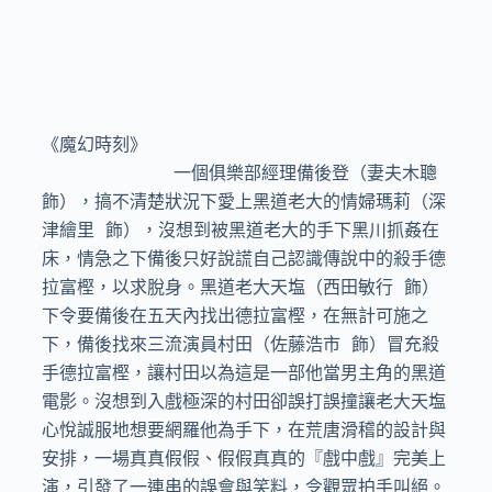
《魔幻時刻》

            一個俱樂部經理備後登（妻夫木聰 
飾），搞不清楚狀況下愛上黑道老大的情婦瑪莉（深
津繪里 飾），沒想到被黑道老大的手下黑川抓姦在
床，情急之下備後只好說謊自己認識傳說中的殺手德
拉富樫，以求脫身。黑道老大天塩（西田敏行 飾）
下令要備後在五天內找出德拉富樫，在無計可施之
下，備後找來三流演員村田（佐藤浩市 飾）冒充殺
手德拉富樫，讓村田以為這是一部他當男主角的黑道
電影。沒想到入戲極深的村田卻誤打誤撞讓老大天塩
心悅誠服地想要網羅他為手下，在荒唐滑稽的設計與
安排，一場真真假假、假假真真的『戲中戲』完美上
演，引發了一連串的誤會與笑料，令觀眾拍手叫絕。
