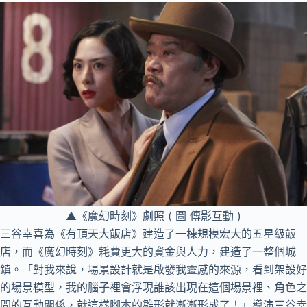
▲《魔幻時刻》劇照 ( 圖 傳影互動 )
三谷幸喜為《有頂天大飯店》建造了一棟規模宏大的五星級飯
店，而《魔幻時刻》耗費更大的資金與人力，建造了一整個城
鎮。「對我來說，場景設計就是啟發我靈感的來源，看到架設好
的場景模型，我的腦子裡會浮現誰該出現在這個場景裡、角色之
間的互動關係，就這樣腳本的雛形就漸漸形成了！」導演三谷幸