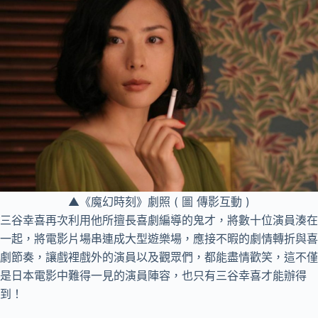
▲《魔幻時刻》劇照 ( 圖 傳影互動 )
三谷幸喜再次利用他所擅長喜劇編導的鬼才，將數十位演員湊在
一起，將電影片場串連成大型遊樂場，應接不暇的劇情轉折與喜
劇節奏，讓戲裡戲外的演員以及觀眾們，都能盡情歡笑，這不僅
是日本電影中難得一見的演員陣容，也只有三谷幸喜才能辦得
到！