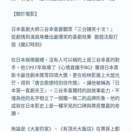
【關於電影】

日本喜劇大師三谷幸喜要觀眾『三分鐘笑十次！』

從劇情到演員堆疊出最爆笑的喜劇效果 變戲法般打
造《魔幻時刻》

在日本娛樂圈裡，沒有人可以稱的上是三谷幸喜的對
手。他1997年執導了《心情直播不NG》獲得日本奧
斯卡最佳劇本獎等四項大獎，更在柏林影展上大放光
芒，得到『唐吉歌德特別佳作獎』，讓他被稱為『日
本第一喜劇天王』。三谷幸喜獨特的說故事能力，不
僅為他的名字樹立了一個獨一無二的品牌形象，他的
成就在日本影史上是一種罕見的口碑與票房雙贏的奇
蹟。

無論是《大家的家》、《有頂天大飯店》在票房上都