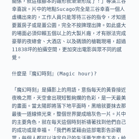
關係，就這樣腳本的雛形就漸漸形成了！」導演三谷
幸喜說。片中的地點Sucago完全是三谷幸喜一個人
虛構出來的，工作人員只能等待三谷的指令，才知道
要蓋房子或是蓋公園，完全不按牌理出牌。如此盛大
的場面必須仰賴五個以上的大製片廠，才有辦法完成
豪華的夜總會、大酒店、以及碼頭的槍戰現場，超過
11838坪的拍攝空間，更加突出電影與眾不同的感
覺。

什麼是『魔幻時刻』(Magic hour)?

「魔幻時刻」是攝影上的用語，意指每天的黃昏接近
夜晚之際，天空會出現短暫絢爛的色彩，是一天最美
的畫面。當太陽即將落下地平面時，黑暗就要抹去那
最後一道線條光束，整個世界變成暗灰色一片。片中
的主要角色，就在每天這個時刻祈禱著找到他們自己
的成功或是幸福。「我們希望藉由這部電影告訴觀
眾，每個人都可以決定自己的生活要怎麼走下去，給