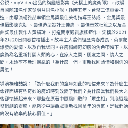
公視、myVideo出品的旗艦級影集《天橋上的魔術師》，改編
自國際知名作家吳明益同名小說，耗時五年、台幣二億重金打
造，由導演楊雅喆率領金馬獎最佳美術指導王誌成 、金馬獎最
佳攝影陳克勤 、最佳造型設計王佳惠 、最佳音效杜篤之以及金
曲獎最佳製作人黃韻玲 ，打造闔家觀賞旗艦鉅作，定檔於2021
年2月20日開春首檔播出。故事主人翁們經歷青春成長、荷爾蒙
爆發的愛情、以及自我認同。在魔術師奇幻般的角色帶領下，以
魔術為名重新打開人類的心，在家人之間、朋友之間、情人之
間，永遠剪不斷理還亂的「為什麼」們，重新找回熱情和相信的
勇氣！
導演楊雅喆說：「為什麼我們的童年如此的相信未來？為什麼生
命裡面總有些奇妙的魔幻時刻改變了我們？為什麼當我們長大之
後卻懷疑起未來？那些在原著中隨風四散的「眾生相」到底還是
整個劇的靈魂，能夠從中讓觀眾重新找回童年的勇氣，是我們始
終沒有放棄的核心價值。」