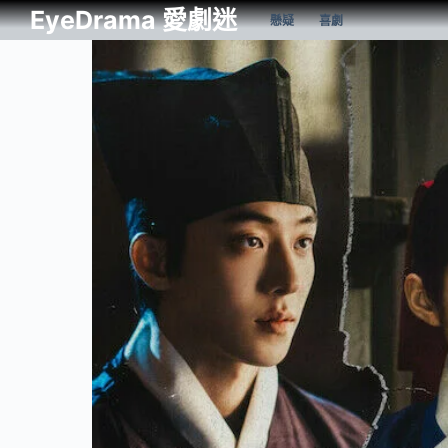
EyeDrama 愛劇迷
懸疑
喜劇