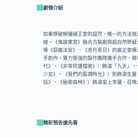
劇情介紹
如果想破解纏繞王室的詛咒，唯一的方法竟
線。《鬼謎東宮》融合古裝劇與超自然懸疑
導《惡魔法官》、《赤月青日》的崔正奎導演
手創作。實力堅強的製作團隊攜手合作，將帶
代》、《非常校護檔案》）飾演「九天」，
少女》、《我們的藍調時光》）則飾演生薑
精彩預告搶先看