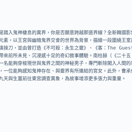
是踏入鬼神棲息的異界，你是否願意跨越那道界線？全新韓國影集
元素，以王宮與幽暗鬼界交會的世界為背景，描繪一段圍繞王室
操刀，並由曾打造《不可殺：永生之靈》、《客：The Gue
來前所未見、沉浸感十足的奇幻敘事體驗。南柱赫（《二十五，二
一名能夠穿梭現世與鬼界之間的神秘男子，專門斬除闖入人間的
，一位能夠感知鬼神存在、與靈界有所連結的宮女。此外，曹承