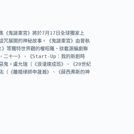
《鬼謎東宮》將於7月17日全球獨家上
詛咒展開的神秘故事。《鬼謎東宮》由曾執
st》等獨特世界觀的權昭羅、徐載源編劇聯
十一》、《Start-Up：我的新創時
惡鬼。盧允瑞（《浪漫速成班》、《20世紀
佑（《離婚律師申晟瀚》、《薛西弗斯的神