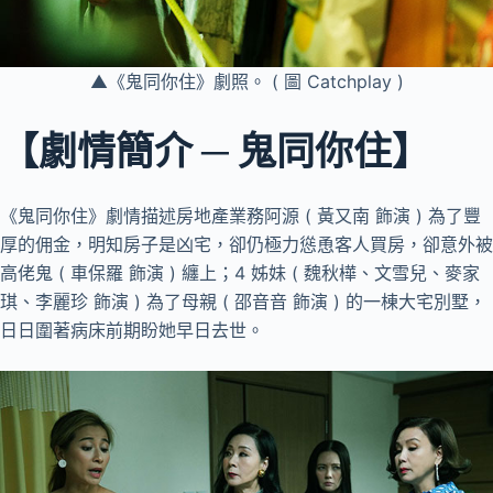
▲《鬼同你住》劇照。 ( 圖 Catchplay )
【劇情簡介 ─ 鬼同你住】
《鬼同你住》劇情描述房地產業務阿源 ( 黃又南 飾演 ) 為了豐
厚的佣金，明知房子是凶宅，卻仍極力慫恿客人買房，卻意外被
高佬鬼 ( 車保羅 飾演 ) 纏上；4 姊妹 ( 魏秋樺、文雪兒、麥家
琪、李麗珍 飾演 ) 為了母親 ( 邵音音 飾演 ) 的一棟大宅別墅，
日日圍著病床前期盼她早日去世。