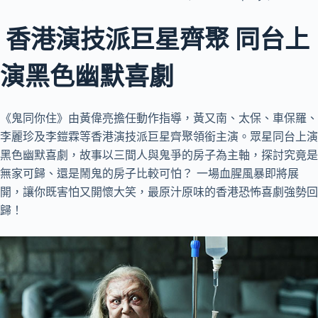
香港演技派巨星齊聚 同台上
演黑色幽默喜劇
《鬼同你住》由黃偉亮擔任動作指導，黃又南、太保、車保羅、
李麗珍及李鎧霖等香港演技派巨星齊聚領銜主演。眾星同台上演
黑色幽默喜劇，故事以三間人與鬼爭的房子為主軸，探討究竟是
無家可歸、還是鬧鬼的房子比較可怕？ 一場血腥風暴即將展
開，讓你既害怕又開懷大笑，最原汁原味的香港恐怖喜劇強勢回
歸！