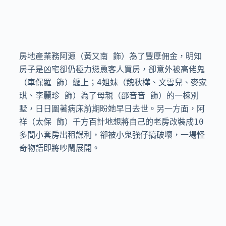
房地產業務阿源（黃又南 飾）為了豐厚佣金，明知
房子是凶宅卻仍極力慫恿客人買房，卻意外被高佬鬼
（車保羅 飾）纏上；4姐妹（魏秋樺、文雪兒、麥家
琪、李麗珍 飾）為了母親（邵音音 飾）的一棟別
墅，日日圍著病床前期盼她早日去世。另一方面，阿
祥（太保 飾）千方百計地想將自己的老房改裝成10
多間小套房出租謀利，卻被小鬼強仔搞破壞，一場怪
奇物語即將吵鬧展開。