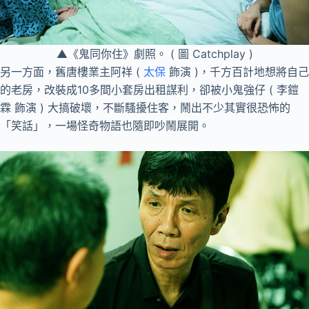
▲《鬼同你住》劇照。 ( 圖 Catchplay )
另一方面，舊唐樓業主阿祥 (
太保
飾演 )，千方百計地想將自己
的老房，改裝成10多間小套房出租謀利，卻被小鬼強仔 ( 李鎧
霖 飾演 ) 大搞破壞，不斷騷擾住客，鬧出不少其實很恐怖的
「笑話」，一場怪奇物語也隨即吵鬧展開。