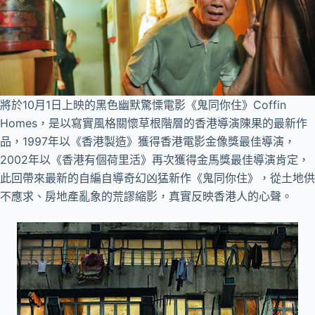
將於10月1日上映的黑色幽默驚慄電影《鬼同你住》Coffin
Homes，是以寫實風格關懷草根階層的香港導演陳果的最新作
品，1997年以《香港製造》獲得香港電影金像獎最佳導演，
2002年以《香港有個荷里活》再次獲得金馬獎最佳導演肯定，
此回帶來最新的自編自導奇幻凶猛新作《鬼同你住》，從土地供
不應求、房地產亂象的荒謬縮影，真實反映香港人的心聲。