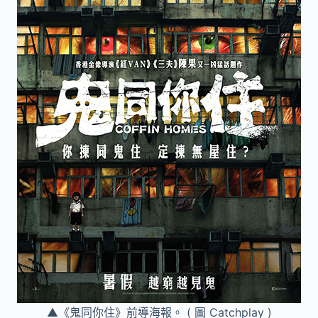
▲《鬼同你住》前導海報。 ( 圖 Catchplay )