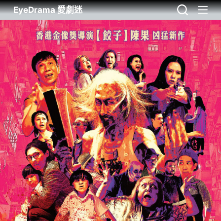
EyeDrama 愛劇迷