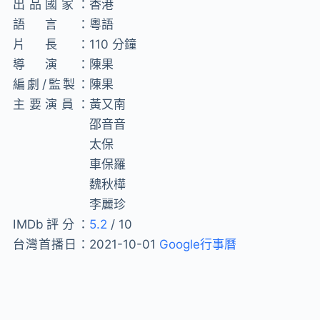
出品國家：
香港
語言：
粵語
片長：
110 分鐘
導演：
陳果
編劇/監製：
陳果
主要演員：
黃又南
邵音音
太保
車保羅
魏秋樺
李麗珍
IMDb評分：
5.2
/ 10
台灣首播日：
2021-10-01
Google行事曆