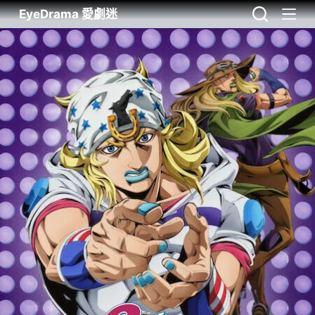
EyeDrama 愛劇迷