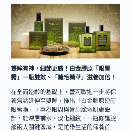
雙眸有神，細節更勝！白金膠原「眼唇
霜」一瓶雙效、「睫毛精華」滋養加倍！
在全面逆齡的基礎上，蕾莉歐進一步將保
養焦點延伸至雙眸，推出「白金膠原逆時
眼唇霜」，專為眼周與唇周脆弱肌膚設
計，能深層補水、淡化細紋，一瓶修護臉
部兩大關鍵區域，是忙碌生活的保養首