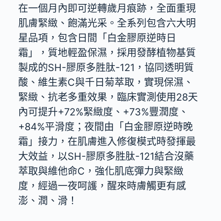
在一個月內即可逆轉歲月痕跡，全面重現
肌膚緊緻、飽滿光采。全系列包含六大明
星品項，包含日間「白金膠原逆時日
霜」，質地輕盈保濕，採用發酵植物基質
製成的SH-膠原多胜肽-121，協同透明質
酸、維生素C與千日菊萃取，實現保濕、
緊緻、抗老多重效果，臨床實測使用28天
內可提升+72%緊緻度、+73%豐潤度、
+84%平滑度；夜間由「白金膠原逆時晚
霜」接力，在肌膚進入修復模式時發揮最
大效益，以SH-膠原多胜肽-121結合沒藥
萃取與維他命C，強化肌底彈力與緊緻
度，經過一夜呵護，醒來時膚觸更有感
澎、潤、滑！