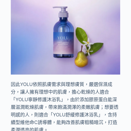
因此
YOLU
依照肌膚需求與理想膚質，嚴選保濕成
分，讓人擁有理想中的肌膚，擔心乾燥的人適合
「
YOLU
寧靜修護沐浴乳」，由於添加膠原蛋白能深
層滋潤乾燥肌膚，帶來飽滿潤澤的柔嫩肌膚；想要透
明感的人，則適合「
YOLU
舒緩修護沐浴乳」，含持
續型維他命
C
誘導體，能夠改善肌膚粗糙暗沉，打造
柔潤透亮的肌膚。