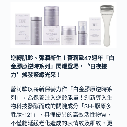
逆轉肌齡、彈潤新生！蕾莉歐47週年「白
金膠原逆時系列」閃耀登場，〝日夜接
力〞煥發緊緻光采！
蕾莉歐以嶄新保養力作「白金膠原逆時系
列」，為保養注入逆齡能量！創新導入生
物科技發酵而成的關鍵成分「SH-膠原多
胜肽-121」，具備優異的⾼效活性物質，
不僅能延緩老化造成的表情紋及細紋，更