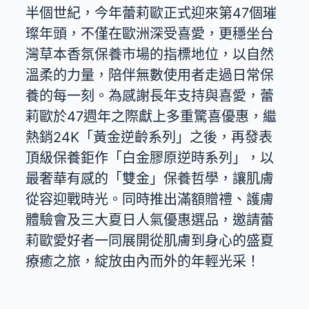
半個世紀，今年蕾莉歐正式迎來第47個璀
璨年頭，不僅在歐洲深受喜愛，更穩坐台
灣草本香氛保養市場的指標地位，以自然
溫柔的力量，陪伴無數使用者走過日常保
養的每一刻。為感謝長年支持與喜愛，蕾
莉歐於47週年之際獻上多重驚喜優惠，繼
熱銷24K「黃金逆齡系列」之後，再發表
頂級保養鉅作「白金膠原逆時系列」，以
最奢華有感的「雙金」保養哲學，讓肌膚
從容迎戰時光。同時推出滿額贈禮、護膚
體驗會及三大夏日人氣優惠選品，邀請蕾
莉歐愛好者一同展開從肌膚到身心的盛夏
療癒之旅，綻放由內而外的年輕光采！