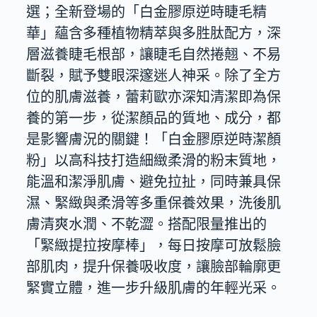
選；全新登場的「白金膠原逆時睫毛精
華」蘊含多種植物精萃與多胜肽配方，深
層滋養睫毛根部，讓睫毛自然捲翹、不易
斷裂，賦予雙眼深邃迷人神采。除了全方
位的肌膚滋養，蕾莉歐亦深知清潔即為保
養的第一步，從潔顏品的質地、成分，都
是影響膚況的關鍵！「白金膠原逆時潔顏
粉」以高科技打造細緻柔滑的粉末質地，
能溫和潔淨肌膚、避免拉扯，同時兼具保
濕、緊緻與柔滑等多重保養效果，洗後肌
膚清爽水潤、不乾澀。搭配限量推出的
「緊緻提拉按摩棒」，每日按摩可放鬆臉
部肌肉，提升保養吸收度，讓臉部輪廓更
緊實立體，進一步升級肌膚的年輕光采。