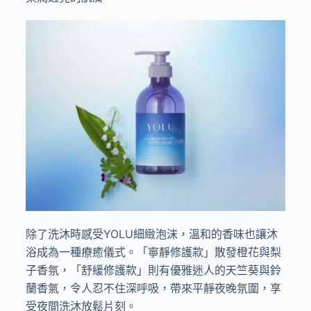
除了洗沐時感受YOLU細緻泡沫，溫和的香味也讓沐
浴成為一種療癒儀式。「寧靜修護款」散發橙花與梨
子香氛，「舒緩修護款」則有優雅迷人的天竺葵與鈴
蘭香氣，令人忍不住深呼吸，帶來平靜夜晚氛圍，享
受夜間洗沐放鬆片刻。