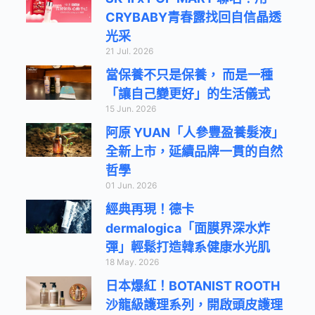
CRYBABY青春露找回自信晶透
光采
21 Jul. 2026
當保養不只是保養， 而是一種
「讓自己變更好」的生活儀式
15 Jun. 2026
阿原 YUAN「人參豐盈養髮液」
全新上市，延續品牌一貫的自然
哲學
01 Jun. 2026
經典再現！德卡
dermalogica「面膜界深水炸
彈」輕鬆打造韓系健康水光肌
18 May. 2026
日本爆紅！BOTANIST ROOTH
沙龍級護理系列，開啟頭皮護理