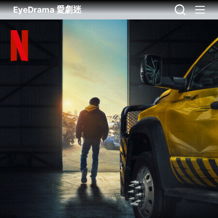
EyeDrama 愛劇迷