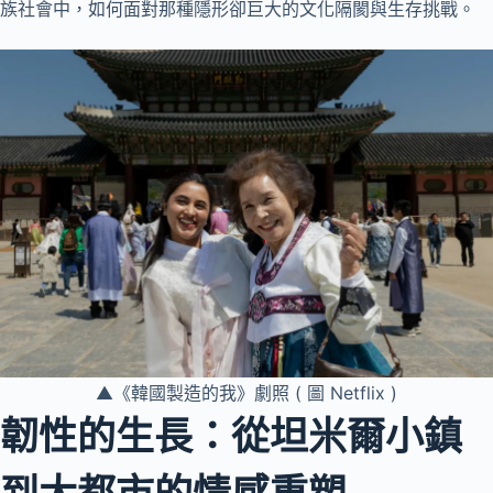
族社會中，如何面對那種隱形卻巨大的文化隔閡與生存挑戰。
▲《韓國製造的我》劇照 ( 圖 Netflix )
韌性的生長：從坦米爾小鎮
到大都市的情感重塑