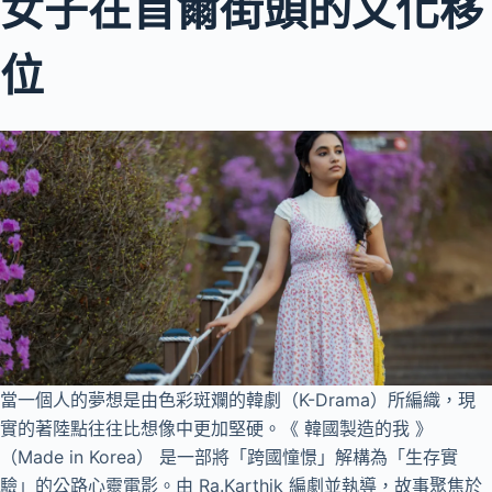
女子在首爾街頭的文化移
位
當一個人的夢想是由色彩斑斕的韓劇（K-Drama）所編織，現
實的著陸點往往比想像中更加堅硬。《 韓國製造的我 》
（Made in Korea） 是一部將「跨國憧憬」解構為「生存實
驗」的公路心靈電影。由 Ra.Karthik 編劇並執導，故事聚焦於