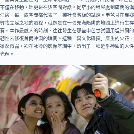
不僅在移動，她更是在與空間對話。從窄小的租屋處到廣闊的漢
江邊，每一處空間都代表了一種社會階級的試煉。申芭甘在異鄉
尋找立足之地的過程，就像是在一張充滿陷阱的地圖上進行生存
賽。本作最感人的時刻，往往發生在那些申芭甘試圖用坦米爾的
韌性去修復首爾冷漠的瞬間。這種「異文化碰撞」產生的火花，
雖然微弱，卻在冰冷的影像基調中，透出了一種近乎神聖的人性
光輝。