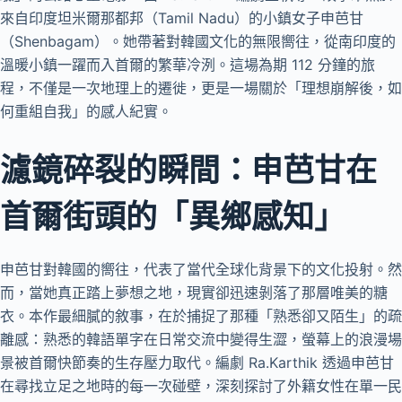
來自印度坦米爾那都邦（Tamil Nadu）的小鎮女子申芭甘
（Shenbagam）。她帶著對韓國文化的無限嚮往，從南印度的
溫暖小鎮一躍而入首爾的繁華冷洌。這場為期 112 分鐘的旅
程，不僅是一次地理上的遷徙，更是一場關於「理想崩解後，如
何重組自我」的感人紀實。
濾鏡碎裂的瞬間：申芭甘在
首爾街頭的「異鄉感知」
申芭甘對韓國的嚮往，代表了當代全球化背景下的文化投射。然
而，當她真正踏上夢想之地，現實卻迅速剝落了那層唯美的糖
衣。本作最細膩的敘事，在於捕捉了那種「熟悉卻又陌生」的疏
離感：熟悉的韓語單字在日常交流中變得生澀，螢幕上的浪漫場
景被首爾快節奏的生存壓力取代。編劇 Ra.Karthik 透過申芭甘
在尋找立足之地時的每一次碰壁，深刻探討了外籍女性在單一民