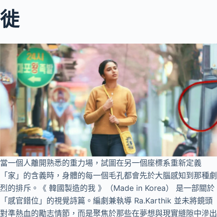
徙
當一個人離開熟悉的重力場，試圖在另一個座標系重新定義
「家」的含義時，身體的每一個毛孔都會先於大腦感知到那種劇
烈的排斥。《 韓國製造的我 》（Made in Korea） 是一部關於
「感官錯位」的視覺詩篇。編劇兼執導 Ra.Karthik 並未將鏡頭
對準熱血的勵志情節，而是聚焦於那些在夢想與現實縫隙中滲出