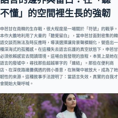
不懂」的空間裡生長的強韌
申芭甘在南韓的生存戰，很大程度是一場關於「符號」的戰爭。
本作大膽地利用了大量的「聽覺留白」，當申芭甘面對密集的韓
語交談而無法及時反應時，導演選擇讓背景聲模糊化，營造出一
種深海式的孤獨感。在這種失去語言庇護的真空狀態下，申芭甘
必須依賴感官去閱讀環境。這場自我發現的旅程，本質上是她在
語言的廢墟中，尋找那些超越單字的「連結」。那些在便利商
店、在深夜路邊攤偶遇的微小善意，在無聲中被放大，成為了她
韌性的來源。這種敘事手法證明了：當語言失效，真實的自我才
會開始大聲呼喊。