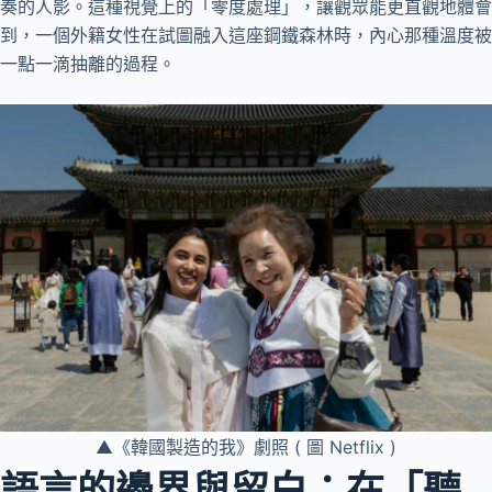
奏的人影。這種視覺上的「零度處理」，讓觀眾能更直觀地體會
到，一個外籍女性在試圖融入這座鋼鐵森林時，內心那種溫度被
一點一滴抽離的過程。
▲《韓國製造的我》劇照 ( 圖 Netflix )
語言的邊界與留白：在「聽