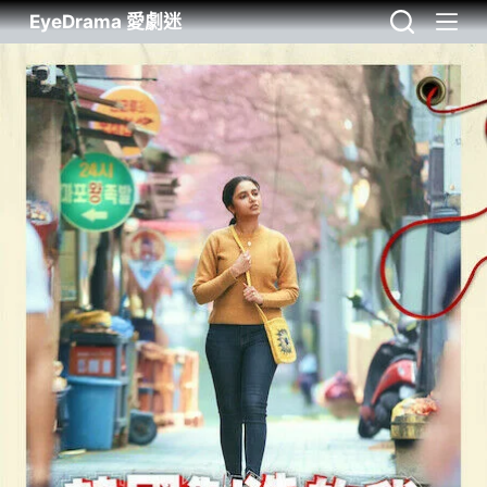
EyeDrama 愛劇迷