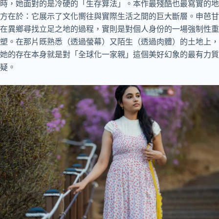
時，她面對的是冷硬的「生存算法」。本作最殘酷也最寫實的地
方在於：它展示了文化嚮往與實際生活之間的巨大斷層。申芭甘
在異鄉尋找立足之地的過程，實則是對個人身份的一場強制性重
塑。在那片既熟悉（透過螢幕）又陌生（透過肉體）的土地上，
她的存在本身就是對「全球化一家親」這個美好幻象的最有力質
疑。