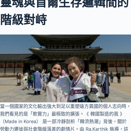
靈魂與首爾生存邏輯間的
階級對峙
當一個國家的文化輸出強大到足以重塑遠方異國的個人志向時，
我們看見的是「軟實力」最極致的擴張。《 韓國製造的我 》
（Made in Korea） 是一部冷靜剖析「韓流熱潮」背後，關於
勞動力遷徙與社會階級落差的劇情片。由 Ra.Karthik 執導，這