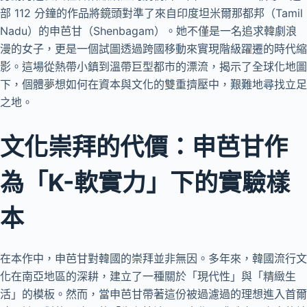
部 112 分鐘的作品將鏡頭對準了來自印度坦米爾那都邦（Tamil
Nadu）的申芭甘（Shenbagam）。她不僅是一名追求韓劇浪
漫的女子，更是一個試圖透過跨國移動來實現階級躍遷的時代縮
影。這場從熱帶小鎮到溫帶巨型都市的漂流，揭示了全球化地圖
下，個體夢想如何在資本與文化的雙重擠壓中，艱難地尋找立足
之地。
文化崇拜的代價：申芭甘作
為「K-軟實力」下的實驗樣
本
在本作中，申芭甘對韓國的崇拜並非無因。多年來，韓國流行文
化在南亞地區的深耕，建立了一種關於「現代性」與「精緻生
活」的模板。然而，當申芭甘帶著這份被過濾過的理想進入首爾