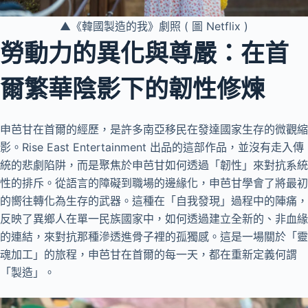
▲《韓國製造的我》劇照 ( 圖 Netflix )
勞動力的異化與尊嚴：在首
爾繁華陰影下的韌性修煉
申芭甘在首爾的經歷，是許多南亞移民在發達國家生存的微觀縮
影。Rise East Entertainment 出品的這部作品，並沒有走入傳
統的悲劇陷阱，而是聚焦於申芭甘如何透過「韌性」來對抗系統
性的排斥。從語言的障礙到職場的邊緣化，申芭甘學會了將最初
的嚮往轉化為生存的武器。這種在「自我發現」過程中的陣痛，
反映了異鄉人在單一民族國家中，如何透過建立全新的、非血緣
的連結，來對抗那種滲透進骨子裡的孤獨感。這是一場關於「靈
魂加工」的旅程，申芭甘在首爾的每一天，都在重新定義何謂
「製造」。