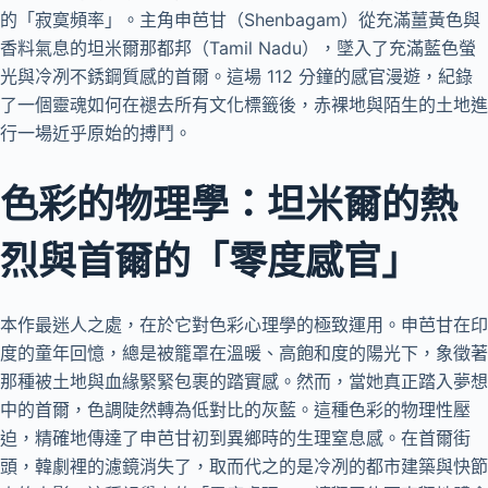
的「寂寞頻率」。主角申芭甘（Shenbagam）從充滿薑黃色與
香料氣息的坦米爾那都邦（Tamil Nadu），墜入了充滿藍色螢
光與冷冽不銹鋼質感的首爾。這場 112 分鐘的感官漫遊，紀錄
了一個靈魂如何在褪去所有文化標籤後，赤裸地與陌生的土地進
行一場近乎原始的搏鬥。
色彩的物理學：坦米爾的熱
烈與首爾的「零度感官」
本作最迷人之處，在於它對色彩心理學的極致運用。申芭甘在印
度的童年回憶，總是被籠罩在溫暖、高飽和度的陽光下，象徵著
那種被土地與血緣緊緊包裹的踏實感。然而，當她真正踏入夢想
中的首爾，色調陡然轉為低對比的灰藍。這種色彩的物理性壓
迫，精確地傳達了申芭甘初到異鄉時的生理窒息感。在首爾街
頭，韓劇裡的濾鏡消失了，取而代之的是冷冽的都市建築與快節