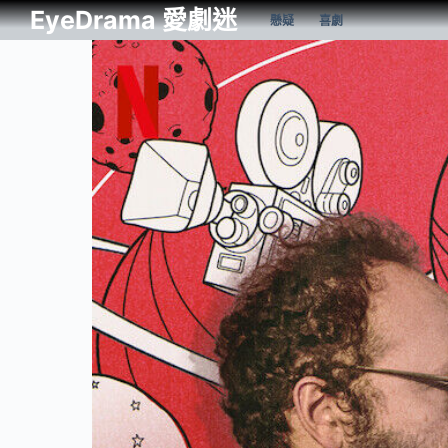
EyeDrama 愛劇迷
懸疑
喜劇