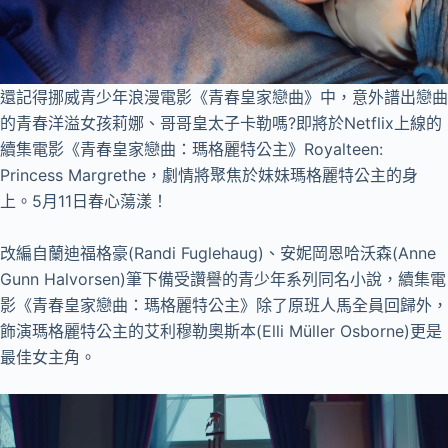
還記得挪威青少年浪漫電影《青春皇家戀曲》中，意外譜出戀曲
的青春洋溢女孩莉娜、哥哥皇太子卡勒嗎?即將於Netflix上線的
續集電影《青春皇家戀曲：瑪格麗特公主》Royalteen:
Princess Margrethe，劇情將聚焦於妹妹瑪格麗特公主的身
上。5月11日春心蕩漾！
改編自蘭迪福格豪(Randi Fuglehaug)、安妮岡恩哈沃森(Anne
Gunn Halvorsen)筆下備受讚譽的青少年系列同名小說，續集電
影《青春皇家戀曲：瑪格麗特公主》除了原班人馬全員回歸外，
飾演瑪格麗特公主的艾利穆勒奧斯本(Elli Müller Osborne)更是
最佳女主角。