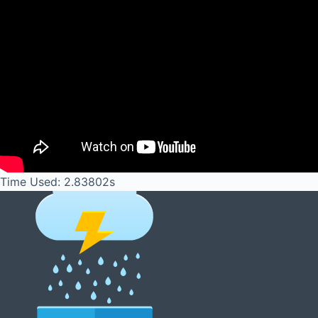
Time Used: 2.83802s