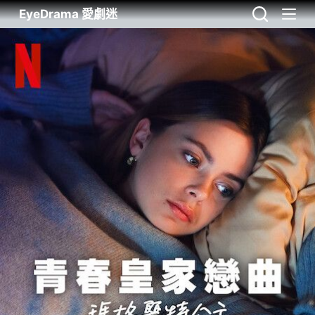
EyeDrama 愛劇迷