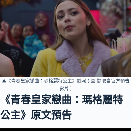
▲《青春皇家戀曲：瑪格麗特公主》劇照 ( 圖 擷取自官方預告
影片 )
《青春皇家戀曲：瑪格麗特
公主》原文預告