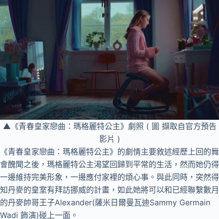
▲《青春皇家戀曲：瑪格麗特公主》劇照 ( 圖 擷取自官方預告
影片 )
《青春皇家戀曲：瑪格麗特公主》的劇情主要敘述經歷上回的舞
會醜聞之後，瑪格麗特公主渴望回歸到平常的生活，然而她仍得
一邊維持完美形象，一邊應付家裡的煩心事。與此同時，突然得
知丹麥的皇室有拜訪挪威的計畫，如此她將可以和已經聯繫數月
的丹麥帥哥王子Alexander(薩米日爾曼瓦迪Sammy Germain
Wadi 飾演)碰上一面。