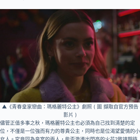
▲《青春皇家戀曲：瑪格麗特公主》劇照 ( 圖 擷取自官方預告
影片 )
儘管正值多事之秋，瑪格麗特公主也必須為自己找到清楚的定
位，不僅是一位強而有力的尊貴公主，同時也是位渴望愛情的小
女人。究竟同為皇室的兩人，能否激盪出閃亮的火花?敬請期待