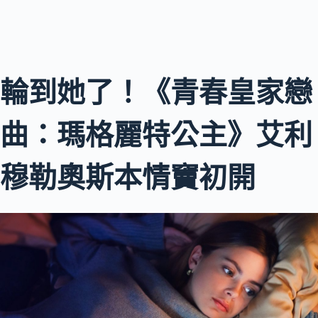
輪到她了！《青春皇家戀
曲：瑪格麗特公主》艾利
穆勒奧斯本情竇初開