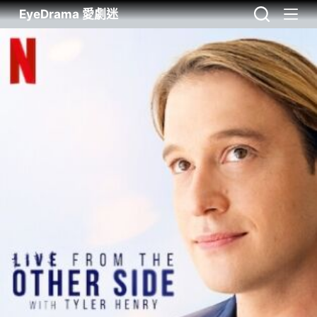
EyeDrama 愛劇迷