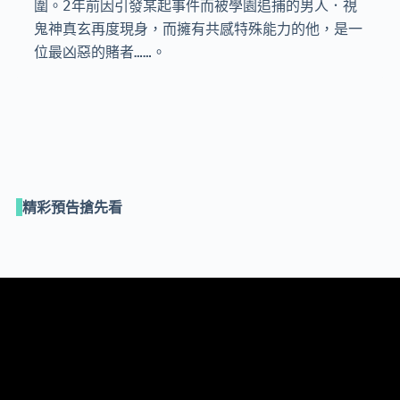
圍。2年前因引發某起事件而被學園追捕的男人．視
鬼神真玄再度現身，而擁有共感特殊能力的他，是一
位最凶惡的賭者……。
精彩預告搶先看