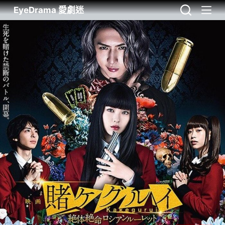
EyeDrama 愛劇迷