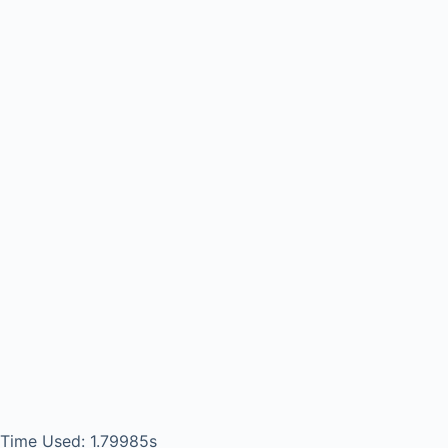
Time Used: 1.79985s