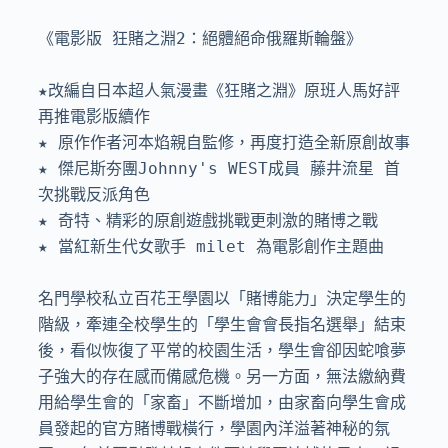
《電影版 狂賭之淵2：絕體絕命俄羅斯輪盤》

★改編自日本超人氣漫畫《狂賭之淵》原班人馬好評
再推電影版續作

★ 原作作者河本焰親自監修，再度打造全新原創故事

★ 傑尼斯夯團Johnny's WEST成員 藤井流星 首
次挑戰反派角色

★ 奇特、精彩的原創遊戲挑戰更刺激的賭博之戰

★ 當紅新生代女歌手 milet 為電影創作主題曲

名門學校私立百花王學園以「賭博能力」決定學生的
階級，牽連全校學生的「學生會會長指名選舉」結束
後，看似恢復了平常的校園生活，學生會卻因蛇喰夢
子強大的存在感而備感危機。另一方面，無法繳納費
用給學生會的「家畜」不斷增加，由家畜向學生會成
員發起的官方賭博戰橫行，學園內洋溢著神秘的氛