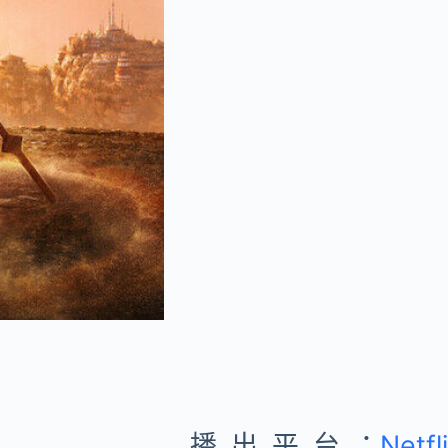
播出平台：
Netfl