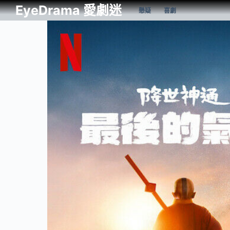
EyeDrama 愛劇迷
懸疑
喜劇