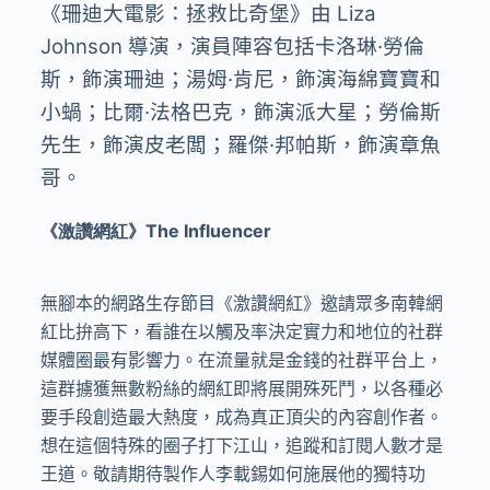
《珊迪大電影：拯救比奇堡》由 Liza
Johnson 導演，演員陣容包括卡洛琳·勞倫
斯，飾演珊迪；湯姆·肯尼，飾演海綿寶寶和
小蝸；比爾·法格巴克，飾演派大星；勞倫斯
先生，飾演皮老闆；羅傑·邦帕斯，飾演章魚
哥。
《激讚網紅》The Influencer
無腳本的網路生存節目《激讚網紅》邀請眾多南韓網
紅比拚高下，看誰在以觸及率決定實力和地位的社群
媒體圈最有影響力。在流量就是金錢的社群平台上，
這群擄獲無數粉絲的網紅即將展開殊死鬥，以各種必
要手段創造最大熱度，成為真正頂尖的內容創作者。
想在這個特殊的圈子打下江山，追蹤和訂閱人數才是
王道。敬請期待製作人李載錫如何施展他的獨特功