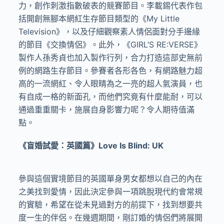
力，創作刺激指數破表的競賽節目。李載錫代表作包
括開創無腳本網紅生存節目類型的《My Little
Television》，以及仔細觀察素人情侶面對分手邊緣
的節目《交換情侶》。此外，《GIRL’S RE:VERSE》
製作人孫秀貞也加入製作行列，合力打造這部史無前
例的網路生存節目。參賽者各形各色，有網路魅力超
高的一流網紅、令人眼睛為之一亮的超人氣演員，也
有自成一格的新面孔，而他們究竟有什麼能耐，可以
通過重重關卡，施展自身影響力呢？令人期待值滿
點。
《盲婚試愛：英國篇》Love Is Blind: UK
參與這個實境節目的英國單身男女都想以自己的內在
之美找到愛情，因此決定參與一項跳脫現代約會常規
的實驗，希望在從未見過對方的前提下，找到想要共
度一生的伴侶。在幾週期間，剛訂婚的情侶們將展開