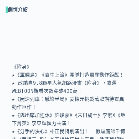
劇情介紹
《附身》

★《軍艦島》《寄生上流》團隊打造靈異動作鉅獻！

★ 改編自9.8顆星人氣網路漫畫《附身》，臺灣
WEBTOON觀看次數突破400萬！

★《屍速列車：感染半島》姜棟元挑戰萬眾期待靈異
動作巨作！

★《逃出摩加迪休》許峻豪X《末日騎士》李絮X《地
下菁英》李東輝傾力共演！

★《分手的決心》朴正民特別演出！  假驅魔師千博