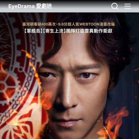
EyeDrama 愛劇迷