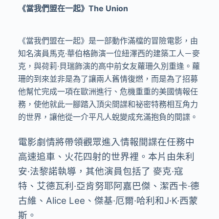
《當我們盟在一起》The Union
《當我們盟在一起》是一部動作滿檔的冒險電影，由
知名演員馬克
·
華伯格飾演一位紐澤西的建築工人－麥
克，與荷莉
·
貝瑞飾演的高中前女友蘿珊久別重逢。蘿
珊的到來並非是為了讓兩人舊情復燃，而是為了招募
他幫忙完成一項在歐洲進行、危機重重的美國情報任
務，使他就此一腳踏入頂尖間諜和祕密特務相互角力
的世界，讓他從一介平凡人蛻變成充滿抱負的間諜。
電影劇情將帶領觀眾進入情報間諜在任務中
高速追車、火花四射的世界裡。本片由朱利
安
·
法黎諾執導，其他演員包括了 麥克
·
寇
特、艾德瓦利
·
亞肯努耶阿嘉巴傑、潔西卡
·
德
古維、
Alice Lee
、傑基
·
厄爾
·
哈利和
J·K·
西蒙
斯。