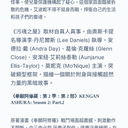
怪事，使兒童保護機構起了疑心，這個家庭面臨被拆
散的危機，艾波妮不得不挺身而戰，捍衛自己的生活
和孩子們的靈魂。
《污魂之屋》取材自真人真事，由奧斯卡提
名導演李·丹尼爾斯 (Lee Daniels) 執導，安
德拉·戴 (Andra Day)、葛倫·克蘿絲 (Glenn
Close)、安潔紐·艾莉絲泰勒 (Aunjanue
Ellis-Taylor)、莫妮克 (Mo’Nique) 主演，突
破類型框架，描繪一個關於附身與接觸超然
力量的黑暗故事。
《
拳願阿修羅：第 2 季：第 2 部
》
KENGAN
ASHURA: Season 2: Part.2
原著漫畫《拳願阿修羅》戰鬥場面超震撼，刺激動作
不間斷，由三肉必起·牙霸子創作，達露沒恩繪圖，在