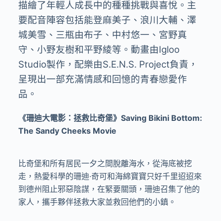
描繪了年輕人成長中的種種挑戰與喜悅。主
要配音陣容包括能登麻美子、浪川大輔、澤
城美雪、三瓶由布子、中村悠一、宮野真
守、小野友樹和平野綾等。動畫由Igloo
Studio製作，配樂由S.E.N.S. Project負責，
呈現出一部充滿情感和回憶的青春戀愛作
品。
《珊迪大電影：拯救比奇堡》Saving Bikini Bottom:
The Sandy Cheeks Movie
比奇堡和所有居民一夕之間脫離海水，從海底被挖
走，熱愛科學的珊迪·奇可和海綿寶寶只好千里迢迢來
到德州阻止邪惡陰謀，在緊要關頭，珊迪召集了他的
家人，攜手夥伴拯救大家並救回他們的小鎮。