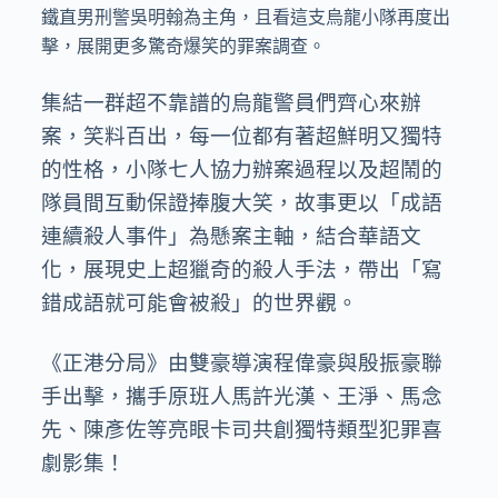
鐵直男刑警吳明翰為主角，且看這支烏龍小隊再度出
擊，展開更多驚奇爆笑的罪案調查。
集結一群超不靠譜的烏龍警員們齊心來辦
案，笑料百出，每一位都有著超鮮明又獨特
的性格，小隊七人協力辦案過程以及超鬧的
隊員間互動保證捧腹大笑，故事更以「成語
連續殺人事件」為懸案主軸，結合華語文
化，展現史上超獵奇的殺人手法，帶出「寫
錯成語就可能會被殺」的世界觀。
《正港分局》由雙豪導演程偉豪與殷振豪聯
手出擊，攜手原班人馬許光漢、王淨、馬念
先、陳彥佐等亮眼卡司共創獨特類型犯罪喜
劇影集！