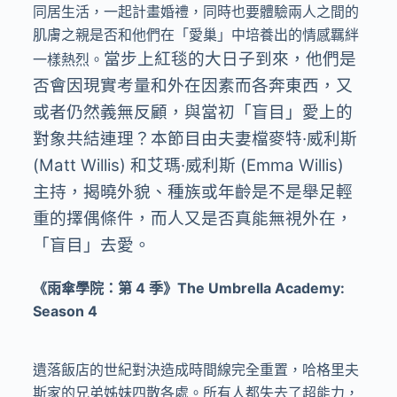
同居生活，一起計畫婚禮，同時也要體驗兩人之間的
肌膚之親是否和他們在「愛巢」中培養出的情感羈絆
當步上紅毯的大日子到來，他們是
一樣熱烈。
否會因現實考量和外在因素而各奔東西，又
或者仍然義無反顧，與當初「盲目」愛上的
對象共結連理？本節目由夫妻檔麥特·威利斯
(Matt Willis) 和艾瑪·威利斯 (Emma Willis)
主持，揭曉外貌、種族或年齡是不是舉足輕
重的擇偶條件，而人又是否真能無視外在，
「盲目」去愛。
《雨傘學院：第 4 季》The Umbrella Academy:
Season 4
遺落飯店的世紀對決造成時間線完全重置，哈格里夫
斯家的兄弟姊妹四散各處。所有人都失去了超能力，