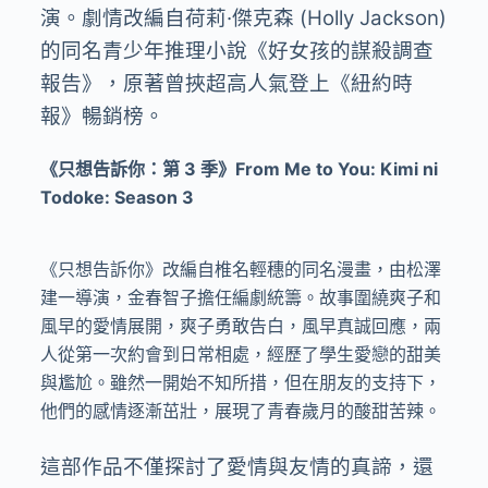
演。劇情改編自荷莉·傑克森 (Holly Jackson)
的同名青少年推理小說《好女孩的謀殺調查
報告》，原著曾挾超高人氣登上《紐約時
報》暢銷榜。
《只想告訴你：第 3 季》From Me to You: Kimi ni
Todoke: Season 3
《只想告訴你》改編自椎名輕穗的同名漫畫，由松澤
建一導演，金春智子擔任編劇統籌。故事圍繞爽子和
風早的愛情展開，爽子勇敢告白，風早真誠回應，兩
人從第一次約會到日常相處，經歷了學生愛戀的甜美
與尷尬。雖然一開始不知所措，但在朋友的支持下，
他們的感情逐漸茁壯，展現了青春歲月的酸甜苦辣。
這部作品不僅探討了愛情與友情的真諦，還