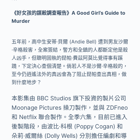
《好女孩的謀殺調查報告》A Good Girl’s Guide to
Murder
五年前，高中生安蒂·貝爾 (Andie Bell) 遭到男友沙爾
·辛格殺害，全案簽結，警方和全鎮的人都斷定他是殺
人凶手，但聰明固執的琵帕·費茲阿莫比覺得事有蹊
蹺，下定決心查個清楚。倘若人不是沙爾·辛格殺的，
至今仍逍遙法外的真凶會為了阻止琵帕查出真相，做
到什麼地步？
本影集由 BBC Studios 旗下投資的製片公司
Moonage Pictures 操刀製作，並與 ZDFneo
和 Netflix 聯合製作。全季六集，目前已進入
後製階段，由波比·科根 (Poppy Cogan) 和
朵莉·威爾絲 (Dolly Wells) 分別擔任編劇和導