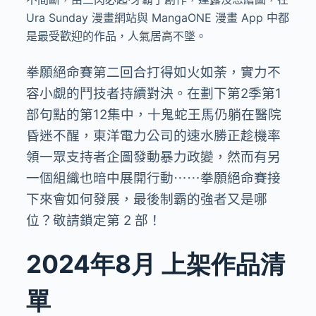
Ura Sunday 漫畫網站與 MangaONE 漫畫 App 中都
是最受歡迎的作品，人氣居高不墜。
拳願絕命賽第二回合打得如火如荼，實力不
容小覷的鬥技者持續對決。在劃下第2季第1
部句點的第12集中，十鬼蛇王馬仍躺在醫院
昏迷不醒，東洋電力公司的速水勝正趁機率
領一眾支持者企圖發動暴力政變，然而有另
一個組織也暗中展開行動⋯⋯拳願絕命賽接
下來會如何發展，最後制霸的強者又是哪
位？敬請鎖定第 2 部！
2024
年8
月
上架作品清
單