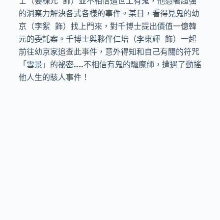
士（姜棟元 飾）並不相信這世上有鬼，他憑著超強
的洞察力解決各式各樣的事件。某日，看得見鬼的幼
京（李絮 飾）找上門來，對千博士提出價值一億韓
元的委託案。千博士與夥伴仁培（李東輝 飾）一起
前往幼京家追查此事件，意外得知和自己有關的符咒
「雪景」的祕密……不相信有鬼的驅魔師，遭遇了動搖
他人生的駭人事件！