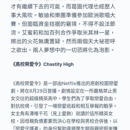
才有繼續下去的可能，而葛圖代理也經歷人
事大風吹。敏迪和樂團準備參加歐洲歌唱大
賽，但面臨資金拮据的窘境，不得不設法節
流。艾蜜莉和加百列合作爭取米其林一星，
擦出的火花無庸置疑，然而兩個天大祕密呼
之欲出，兩人夢想中的一切恐將化為泡影。
《高校禁愛令》Chastity High
《高校禁愛令》是一部由Netflix推出的原創校園戀愛
劇，將在8月29日首播。劇情設定在一所嚴格禁止男
女交往的超級精英高中，學生們為了爭取戀愛自由，
對抗校規，引發了一場戀愛逃殺和相互舉報的戰爭。
女主角有澤唯千花（見上愛飾）就讀於這所精英女
校，因母親負債累累而決心在學校與男校合併後，以
「戀愛守護者」的身份幫助違規學生銷毀親密照來賺