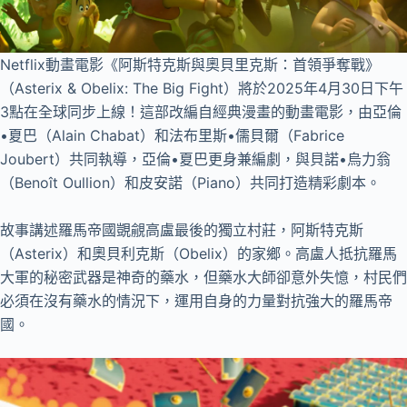
Netflix動畫電影《阿斯特克斯與奧貝里克斯：首領爭奪戰》
（Asterix & Obelix: The Big Fight）將於2025年4月30日下午
3點在全球同步上線！這部改編自經典漫畫的動畫電影，由亞倫
•夏巴（Alain Chabat）和法布里斯•儒貝爾（Fabrice
Joubert）共同執導，亞倫•夏巴更身兼編劇，與貝諾•烏力翁
（Benoît Oullion）和皮安諾（Piano）共同打造精彩劇本。
故事講述羅馬帝國覬覦高盧最後的獨立村莊，阿斯特克斯
（Asterix）和奧貝利克斯（Obelix）的家鄉。高盧人抵抗羅馬
大軍的秘密武器是神奇的藥水，但藥水大師卻意外失憶，村民們
必須在沒有藥水的情況下，運用自身的力量對抗強大的羅馬帝
國。