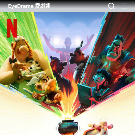
EyeDrama 愛劇迷