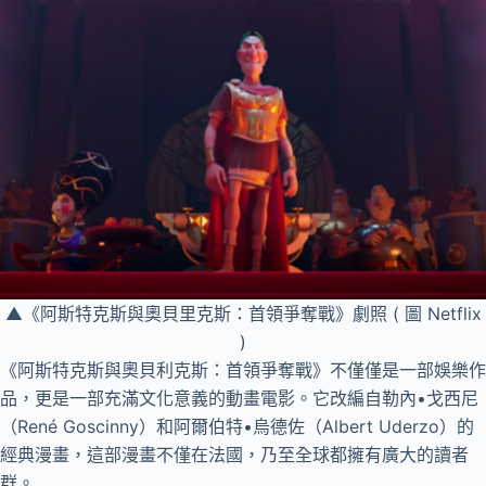
▲《阿斯特克斯與奧貝里克斯：首領爭奪戰》劇照 ( 圖 Netflix
)
《阿斯特克斯與奧貝利克斯：首領爭奪戰》不僅僅是一部娛樂作
品，更是一部充滿文化意義的動畫電影。它改編自勒內•戈西尼
（René Goscinny）和阿爾伯特•烏德佐（Albert Uderzo）的
經典漫畫，這部漫畫不僅在法國，乃至全球都擁有廣大的讀者
群。