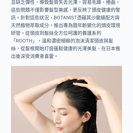
且缺乏彈性，導致髮質失去光澤，容易毛躁、捲曲，
這些問題不僅影響髮型美感，更反映了頭皮健康的警
訊。針對這些狀況，
BOTANIST
憑藉其沙龍級配方與
天然植物萃取成分，推出專為隨年齡變化的頭皮環境
研發，從頭皮到髮絲全方位呵護的養護系列
「
ROOTH
」，溫和濃密細緻的泡沫清潔頭皮與髮
絲，從髮根開始打造蓬鬆健康的光澤美髮，在日本推
出後深受消費者喜愛。