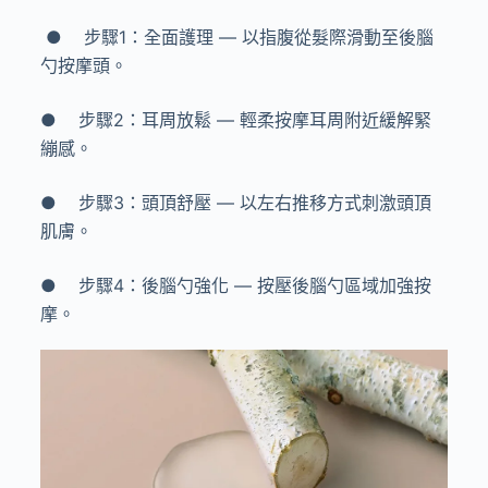
●
步驟
1
：全面護理
—
以指腹從髮際滑動至後腦
勺按摩頭。
●
步驟
2
：耳周放鬆
—
輕柔按摩耳周附近緩解緊
繃感。
●
步驟
3
：頭頂舒壓
—
以左右推移方式刺激頭頂
肌膚。
● 步驟
4
：後腦勺強化
—
按壓後腦勺區域加強按
摩。