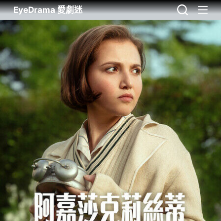
EyeDrama 愛劇迷