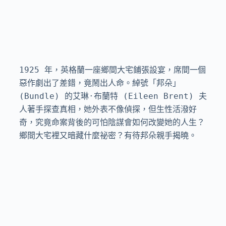
1925 年，英格蘭一座鄉間大宅鋪張設宴，席間一個
惡作劇出了差錯，竟鬧出人命。綽號「邦朵」
(Bundle) 的艾琳·布蘭特 (Eileen Brent) 夫
人著手探查真相，她外表不像偵探，但生性活潑好
奇，究竟命案背後的可怕陰謀會如何改變她的人生？
鄉間大宅裡又暗藏什麼祕密？有待邦朵親手揭曉。