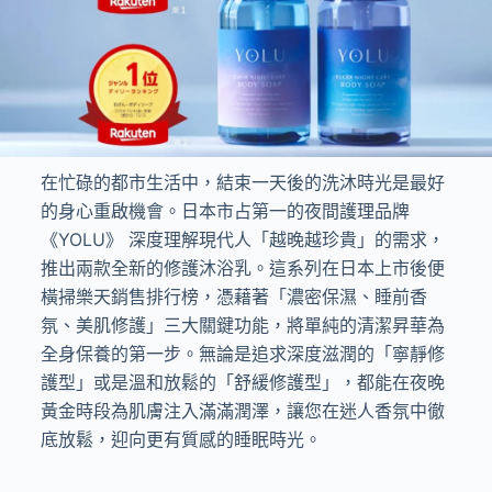
在忙碌的都市生活中，結束一天後的洗沐時光是最好
的身心重啟機會。日本市占第一的夜間護理品牌
《YOLU》 深度理解現代人「越晚越珍貴」的需求，
推出兩款全新的修護沐浴乳。這系列在日本上市後便
橫掃樂天銷售排行榜，憑藉著「濃密保濕、睡前香
氛、美肌修護」三大關鍵功能，將單純的清潔昇華為
全身保養的第一步。無論是追求深度滋潤的「寧靜修
護型」或是溫和放鬆的「舒緩修護型」，都能在夜晚
黃金時段為肌膚注入滿滿潤澤，讓您在迷人香氛中徹
底放鬆，迎向更有質感的睡眠時光。