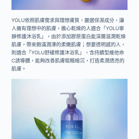
YOLU
依照肌膚需求與理想膚質，嚴選保濕成分，讓
人擁有理想中的肌膚，擔心乾燥的人適合「
YOLU
寧
靜修護沐浴乳」，由於添加膠原蛋白能深層滋潤乾燥
肌膚，帶來飽滿潤澤的柔嫩肌膚；想要透明感的人，
則適合「
YOLU
舒緩修護沐浴乳」，含持續型維他命
C
誘導體，能夠改善肌膚粗糙暗沉，打造柔潤透亮的
肌膚。