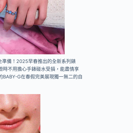
全準備！
2025
早春推出的全新系列錶
遊時不用擔心手錶碰水受損，能盡情享
的
BABY-G
在春假完美展現獨一無二的自