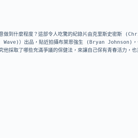
到什麼程度？這部令人吃驚的紀錄片由克里斯史密斯 (Chris 
ot Wave)）出品，貼近拍攝布萊恩強生 (Bryan Johns
究他採取了哪些充滿爭議的保健法，來讓自己保有青春活力，也