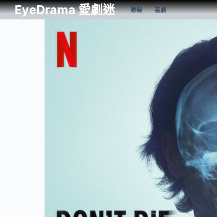
EyeDrama 愛劇迷
懸疑
喜劇