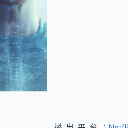
播出平台：
Netfl