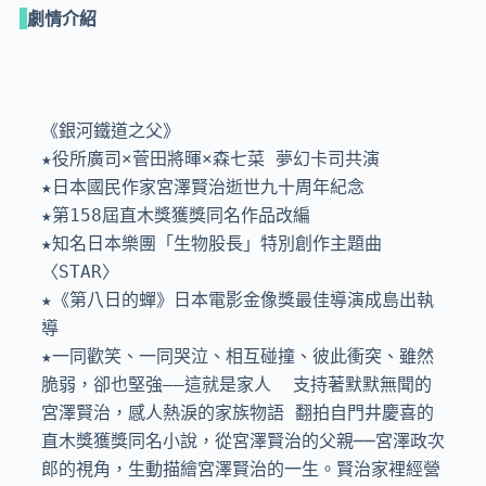
劇情介紹
《銀河鐵道之父》

★役所廣司×菅田將暉×森七菜 夢幻卡司共演

★日本國民作家宮澤賢治逝世九十周年紀念

★第158屆直木獎獲獎同名作品改編

★知名日本樂團「生物股長」特別創作主題曲
〈STAR〉

★《第八日的蟬》日本電影金像獎最佳導演成島出執
導

★一同歡笑、一同哭泣、相互碰撞、彼此衝突、雖然
脆弱，卻也堅強——這就是家人  支持著默默無聞的
宮澤賢治，感人熱淚的家族物語 翻拍自門井慶喜的
直木獎獲獎同名小說，從宮澤賢治的父親──宮澤政次
郎的視角，生動描繪宮澤賢治的一生。賢治家裡經營