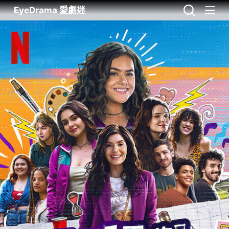
EyeDrama 愛劇迷