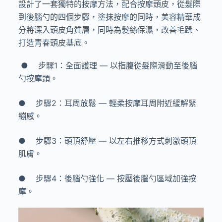
設計了一套獨特的按摩方法，配合按摩頭皮，從髮際
到後腦勺的四個步驟，塗抹按摩的同時，美容精華成
分將深入頭皮角質層，同時為髮絲保濕，改善毛躁、
打造青春頭皮基底。
●
步驟
1
：全面護理
—
以指腹從髮際滑動至後腦
勺按摩頭。
●
步驟
2
：耳周放鬆
—
輕柔按摩耳周附近緩解緊
繃感。
●
步驟
3
：頭頂舒壓
—
以左右推移方式刺激頭頂
肌膚。
● 步驟
4
：後腦勺強化
—
按壓後腦勺區域加強按
摩。