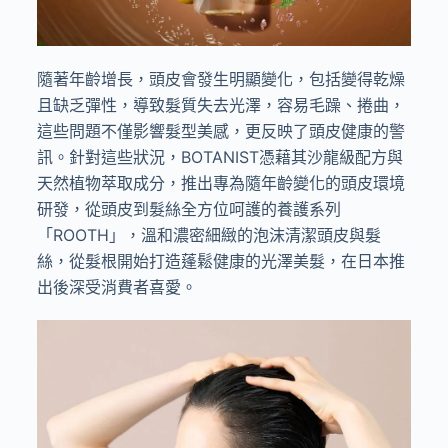
隨著年齡增長，頭皮會發生明顯變化，包括變得乾燥
且缺乏彈性，導致髮質失去光澤，容易毛躁、捲曲，
這些問題不僅影響髮型美感，更反映了頭皮健康的警
訊。針對這些狀況，
BOTANIST
憑藉其沙龍級配方與
天然植物萃取成分，推出專為隨年齡變化的頭皮環境
研發，從頭皮到髮絲全方位呵護的養護系列
「
ROOTH
」，溫和濃密細緻的泡沫清潔頭皮與髮
絲，從髮根開始打造蓬鬆健康的光澤美髮，在日本推
出後深受消費者喜愛。