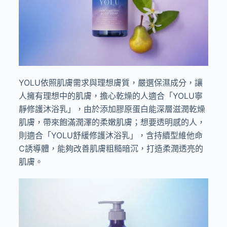
YOLU
依照肌膚需求與理想膚質，嚴選保濕成分，讓
人擁有理想中的肌膚，擔心乾燥的人適合「
YOLU
寧
靜修護沐浴乳」，由於添加膠原蛋白能深層滋潤乾燥
肌膚，帶來飽滿潤澤的柔嫩肌膚；想要透明感的人，
則適合「
YOLU
舒緩修護沐浴乳」，含持續型維他命
C
誘導體，能夠改善肌膚粗糙暗沉，打造柔潤透亮的
肌膚。