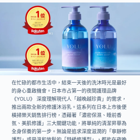
在忙碌的都市生活中，結束一天後的洗沐時光是最好
的身心重啟機會。日本市占第一的夜間護理品牌
《YOLU》 深度理解現代人「越晚越珍貴」的需求，
推出兩款全新的修護沐浴乳。這系列在日本上市後便
橫掃樂天銷售排行榜，憑藉著「濃密保濕、睡前香
氛、美肌修護」三大關鍵功能，將單純的清潔昇華為
全身保養的第一步。無論是追求深度滋潤的「寧靜修
護型」或是溫和放鬆的「舒緩修護型」，都能在夜晚