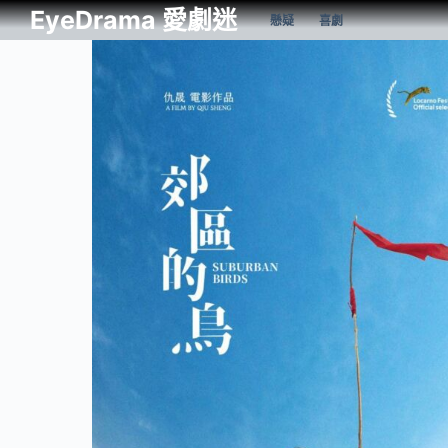
EyeDrama 愛劇迷
懸疑
喜劇