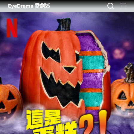
EyeDrama 愛劇迷