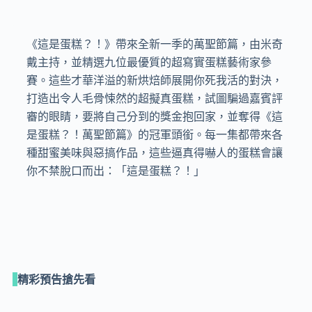
《這是蛋糕？！》帶來全新一季的萬聖節篇，由米奇
戴主持，並精選九位最優質的超寫實蛋糕藝術家參
賽。這些才華洋溢的新烘焙師展開你死我活的對決，
打造出令人毛骨悚然的超擬真蛋糕，試圖騙過嘉賓評
審的眼睛，要將自己分到的獎金抱回家，並奪得《這
是蛋糕？！萬聖節篇》的冠軍頭銜。每一集都帶來各
種甜蜜美味與惡搞作品，這些逼真得嚇人的蛋糕會讓
你不禁脫口而出：「這是蛋糕？！」
精彩預告搶先看