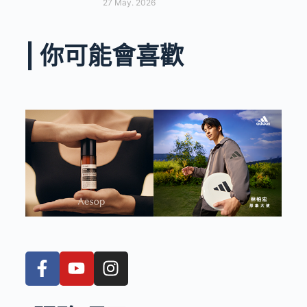
27 May. 2026
| 你可能會喜歡