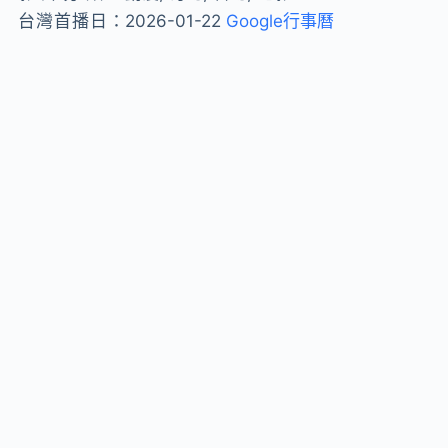
台灣首播日：
2026-01-22
Google行事曆