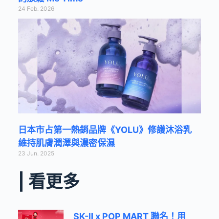
24 Feb. 2026
日本市占第一熱銷品牌《YOLU》修護沐浴乳
維持肌膚潤澤與濃密保濕
23 Jun. 2025
| 看更多
SK-II x POP MART 聯名！用