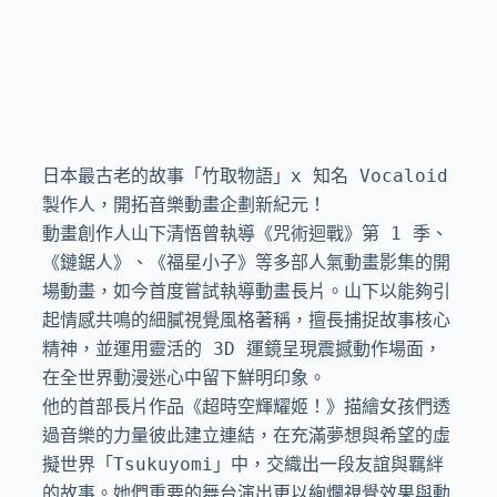
日本最古老的故事「竹取物語」x 知名 Vocaloid 
製作人，開拓音樂動畫企劃新紀元！

動畫創作人山下清悟曾執導《咒術迴戰》第 1 季、
《鏈鋸人》、《福星小子》等多部人氣動畫影集的開
場動畫，如今首度嘗試執導動畫長片。山下以能夠引
起情感共鳴的細膩視覺風格著稱，擅長捕捉故事核心
精神，並運用靈活的 3D 運鏡呈現震撼動作場面，
在全世界動漫迷心中留下鮮明印象。

他的首部長片作品《超時空輝耀姬！》描繪女孩們透
過音樂的力量彼此建立連結，在充滿夢想與希望的虛
擬世界「Tsukuyomi」中，交織出一段友誼與羈絆
的故事。她們重要的舞台演出更以絢爛視覺效果與動