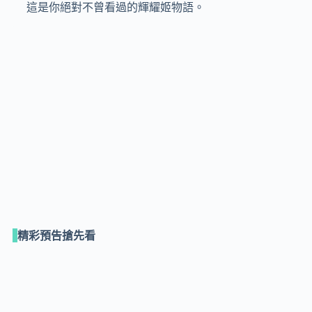
這是你絕對不曾看過的輝耀姬物語。
精彩預告搶先看