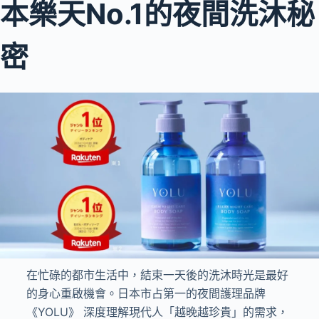
本樂天No.1的夜間洗沐秘
密
在忙碌的都市生活中，結束一天後的洗沐時光是最好
的身心重啟機會。日本市占第一的夜間護理品牌
《YOLU》 深度理解現代人「越晚越珍貴」的需求，