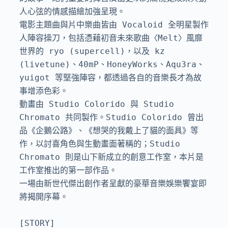
人心弦的情感描繪加強呈現。

電影主題曲與片中樂曲皆由 Vocaloid 全明星製作
人陣容操刀，包括憑藉初音未來歌曲〈Melt〉風靡
世界的 ryo (supercell)，以及 kz 
(livetune)、40mP、HoneyWorks、Aqu3ra、
yuigot 等堅強陣容，都透過各自的音樂長才為故
事增添色彩。

動畫由 Studio Colorido 與 Studio 
Chromato 共同製作。Studio Colorido 曾出
品《企鵝公路》、《想哭的我戴上了貓的面具》等
作，以討喜角色與生動畫面著稱的；Studio 
Chromato 則是山下新成立的創意工作室，本片是
工作室推出的第一部作品。

一場由新世代傑出創作者呈獻的豪華音樂娛樂饗宴即
將揭開序幕。

[STORY]
