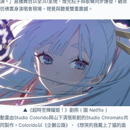
淚。」直播舞台以全3D呈現，燈光粒子與歌聲同步爆發，觀眾
彷彿置身演唱會現場，視覺與聽覺雙重震撼。
▲《超時空輝耀姬！》劇照 ( 圖 Netflix )
動畫由Studio Colorido與山下清悟新創的Studio Chromato共
同製作。Colorido以《企鵝公路》、《想哭的我戴上了貓的面