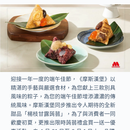
迎接一年一度的端午佳節，《摩斯漢堡》以
精湛的手藝與嚴選食材，為您獻上三款別具
風味的粽子，為您的端午佳節增添濃濃的傳
統風味。摩斯漢堡同步推出令人期待的全新
甜品「楊枝甘露蒟蒻」，為了與消費者一同
歡慶初夏，更推出限時蒟蒻禮盒買一送一優