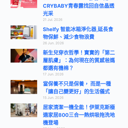
CRYBABY青春露找回自信晶透
光采
21 Jul. 2026
Shelfy 智能冰箱淨化器,延長食
物保鮮、減少食物浪費
26 Jun. 2026
新生兒穿衣哲學！寶寶的「第二
層肌膚」：為何現在的質感爸媽
都選有機棉？
17 Jun. 2026
當保養不只是保養， 而是一種
「讓自己變更好」的生活儀式
15 Jun. 2026
居家清潔一機全能！伊萊克斯極
適家居800三合一熱烘吸拖洗地
機登場