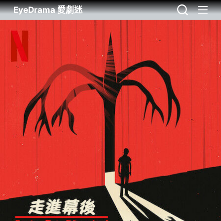
EyeDrama 愛劇迷