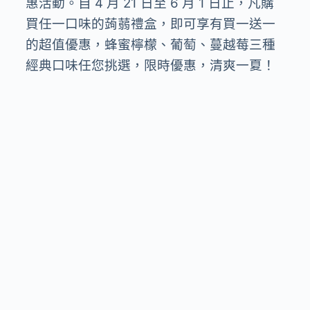
惠活動。自 4 月 21 日至 6 月 1 日止，凡購
買任一口味的蒟蒻禮盒，即可享有買一送一
的超值優惠，蜂蜜檸檬、葡萄、蔓越莓三種
經典口味任您挑選，限時優惠，清爽一夏！