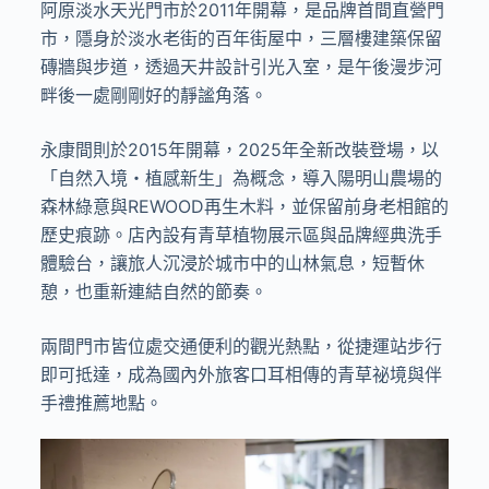
阿原淡水天光門市於2011年開幕，是品牌首間直營門
市，隱身於淡水老街的百年街屋中，三層樓建築保留
磚牆與步道，透過天井設計引光入室，是午後漫步河
畔後一處剛剛好的靜謐角落。
永康間則於2015年開幕，2025年全新改裝登場，以
「自然入境・植感新生」為概念，導入陽明山農場的
森林綠意與REWOOD再生木料，並保留前身老相館的
歷史痕跡。店內設有青草植物展示區與品牌經典洗手
體驗台，讓旅人沉浸於城市中的山林氣息，短暫休
憩，也重新連結自然的節奏。
兩間門市皆位處交通便利的觀光熱點，從捷運站步行
即可抵達，成為國內外旅客口耳相傳的青草祕境與伴
手禮推薦地點。