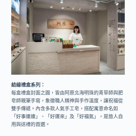
結緣禮盒系列：
每盒禮盒封面之圓，皆由阿原北海明珠的青草師與肥
皂師親筆手寫，象徵職人精神與手作溫度，讓祝福從
雙手傳遞。內含多款人氣手工皂，搭配寓意命名如
「好事連連」、「好運來」及「好福氣」，是旅人自
用與送禮的首選。