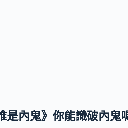
誰是內鬼》你能識破內鬼