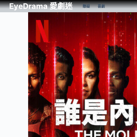
EyeDrama 愛劇迷
懸疑
喜劇