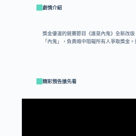
劇情介紹
獎金優渥的競賽節目《誰是內鬼》全新改版
「內鬼」，負責暗中阻礙所有人爭取獎金。
精彩預告搶先看