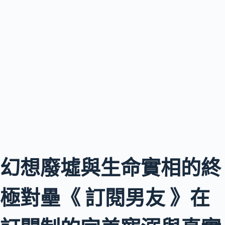
幻想廢墟與生命實相的終
極對壘《 訂閱男友 》在