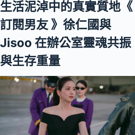
生活泥淖中的真實質地《
訂閱男友 》徐仁國與
Jisoo 在辦公室靈魂共振
與生存重量