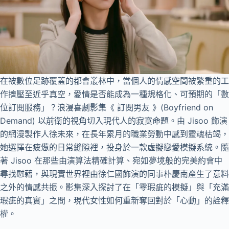
在被數位足跡覆蓋的都會叢林中，當個人的情感空間被繁重的工
作擠壓至近乎真空，愛情是否能成為一種規格化、可預期的「數
位訂閱服務」？浪漫喜劇影集《 訂閱男友 》(Boyfriend on
Demand) 以前衛的視角切入現代人的寂寞命題。由 Jisoo 飾演
的網漫製作人徐未來，在長年累月的職業勞動中感到靈魂枯竭，
她選擇在疲憊的日常縫隙裡，投身於一款虛擬戀愛模擬系統。隨
著 Jisoo 在那些由演算法精確計算、宛如夢境般的完美約會中
尋找慰藉，與現實世界裡由徐仁國飾演的同事朴慶南產生了意料
之外的情感共振。影集深入探討了在「零瑕疵的模擬」與「充滿
瑕疵的真實」之間，現代女性如何重新奪回對於「心動」的詮釋
權。