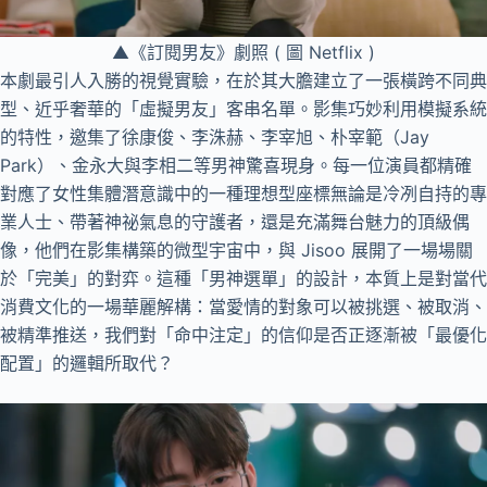
▲《訂閱男友》劇照 ( 圖 Netflix )
本劇最引人入勝的視覺實驗，在於其大膽建立了一張橫跨不同典
型、近乎奢華的「虛擬男友」客串名單。影集巧妙利用模擬系統
的特性，邀集了徐康俊、李洙赫、李宰旭、朴宰範（Jay
Park）、金永大與李相二等男神驚喜現身。每一位演員都精確
對應了女性集體潛意識中的一種理想型座標無論是冷冽自持的專
業人士、帶著神祕氣息的守護者，還是充滿舞台魅力的頂級偶
像，他們在影集構築的微型宇宙中，與 Jisoo 展開了一場場關
於「完美」的對弈。這種「男神選單」的設計，本質上是對當代
消費文化的一場華麗解構：當愛情的對象可以被挑選、被取消、
被精準推送，我們對「命中注定」的信仰是否正逐漸被「最優化
配置」的邏輯所取代？