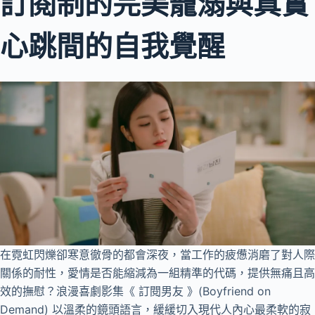
訂閱制的完美寵溺與真實
心跳間的自我覺醒
在霓虹閃爍卻寒意徹骨的都會深夜，當工作的疲憊消磨了對人際
關係的耐性，愛情是否能縮減為一組精準的代碼，提供無痛且高
效的撫慰？浪漫喜劇影集《 訂閱男友 》(Boyfriend on
Demand) 以溫柔的鏡頭語言，緩緩切入現代人內心最柔軟的寂