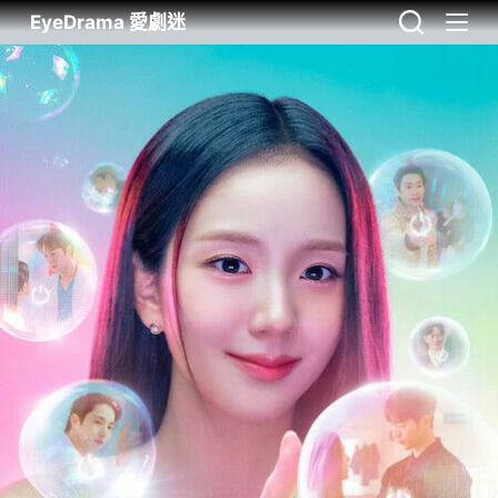
EyeDrama 愛劇迷