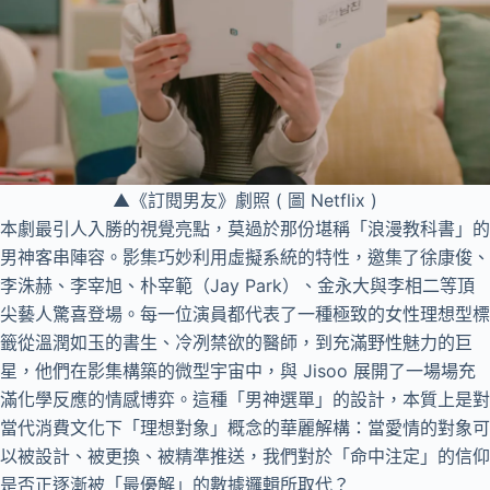
▲《訂閱男友》劇照 ( 圖 Netflix )
本劇最引人入勝的視覺亮點，莫過於那份堪稱「浪漫教科書」的
男神客串陣容。影集巧妙利用虛擬系統的特性，邀集了徐康俊、
李洙赫、李宰旭、朴宰範（Jay Park）、金永大與李相二等頂
尖藝人驚喜登場。每一位演員都代表了一種極致的女性理想型標
籤從溫潤如玉的書生、冷冽禁欲的醫師，到充滿野性魅力的巨
星，他們在影集構築的微型宇宙中，與 Jisoo 展開了一場場充
滿化學反應的情感博弈。這種「男神選單」的設計，本質上是對
當代消費文化下「理想對象」概念的華麗解構：當愛情的對象可
以被設計、被更換、被精準推送，我們對於「命中注定」的信仰
是否正逐漸被「最優解」的數據邏輯所取代？