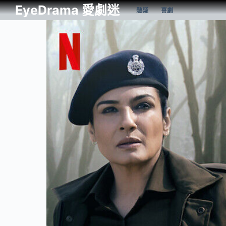
EyeDrama 愛劇迷
懸疑
喜劇