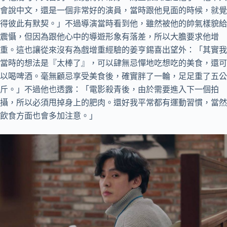
會說中文，還是一個非常好的演員，當時跟他見面的時候，就覺
得彼此有默契。」不過導演當時看到他，雖然被他的帥氣樣貌給
震懾，但因為跟他心中的導遊形象有落差，所以大膽要求他增
重。這也讓從來沒有為戲增重經驗的姜亨錫喜出望外：「其實我
當時的想法是『太棒了』，可以肆無忌憚地吃想吃的美食，還可
以喝啤酒。毫無顧忌享受美食後，確實胖了一輪，足足重了五公
斤。」不過他也透露：「電影殺青後，由於需要進入下一個拍
攝，所以必須甩掉身上的肥肉。還好我平常都有運動習慣，當然
飲食方面也會多加注意。」