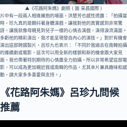
▲《花路阿朱媽》劇照 ( 圖 采昌國際 )
片中有一段兩人相逢擁抱的場面，洪慧芳也感性透露：「拍攝當
時，珍九真的是顫抖著身體演戲，讓我對他的真實感到非常驚
訝，讓我就像母親見到兒子一樣的心情去演戲，演得淚流滿面。
多虧他的精彩演出，我才能呈現發自內心的演技。」對於有機會
演出這部跨國製片，呂珍九也表示：「不同於我過去在南韓拍攝
的連續劇或電影，這次可以用全新的樣貌和新的機會跟大家見
面，我也帶著特別期待的心情盡全力拍攝，所以非常希望這部電
影，可以成為更加親近我或南韓的作品，尤其本片兼具趣味和感
動，請大家多多喜愛與支持。」
《花路阿朱媽》呂珍九問候
推薦