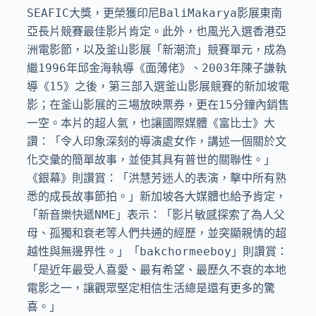
SEAFIC大獎，更榮獲印尼BaliMakarya影展東南
亞長片競賽最佳影片肯定。此外，也風光入選香港亞
洲電影節，以及釜山影展「新潮流」競賽單元，成為
繼1996年邱金海執導《面薄佬》、2003年陳子謙執
導《15》之後，第三部入選釜山影展競賽的新加坡電
影；在釜山影展的三場放映票券，更在15分鐘內銷售
一空。本片的超人氣，也讓國際媒體《富比士》大
讚：「令人印象深刻的導演處女作，講述一個關於文
化交彙的簡單故事，並使其具有普世的關聯性。」
《銀幕》則讚賞：「洪慧芳迷人的表演，擊中所有熟
悉的成長故事節拍。」新加坡各大媒體也給予肯定，
「新音樂快遞NME」表示：「影片敏感探索了為人父
母、孤獨和衰老等人們共通的經歷，並突顯親情的超
越性與無邊界性。」「bakchormeeboy」則讚賞：
「是近年最受人喜愛、最有希望、最歷久不衰的本地
電影之一，讓觀眾堅定相信生活總是還有更多的驚
喜。」
