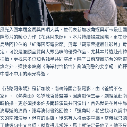
風光入圍本屆金馬獎四項大獎，並代表新加坡角逐奧斯卡最佳國
際影片的暖心力作《花路阿朱媽》。本片持續揚威國際，更在沙
烏地阿拉伯的「紅海國際電影節」勇奪「觀眾票選最佳影片」肯
定，可說是兼顧品質與大眾品味的優秀作品。尤其本片遠赴南韓
拍攝，更找來多位知名韓星共同演出。除了日前旋風訪台的鄭東
煥之外，還找來韓劇《海岸村恰恰恰》飾演刑警的姜亨錫，詮釋
中看不中用的兩光導遊。
《花路阿朱媽》是新加坡、南韓跨國合製電影，由《爸媽不在
家》、《熱帶雨》名導陳哲藝監製。因應劇情需要，劇組遠赴南
韓拍攝，更必須找來許多南韓演員共同演出。首先就是在片中飾
演導遊的演員，讓導演何書銘回憶：「選角時，希望找可以說中
文的南韓演員，但真的很難，後來有人推薦姜亨錫。當時我只聽
了他幾句中文台詞，就覺得非常好，馬上就決定是他了。他不只