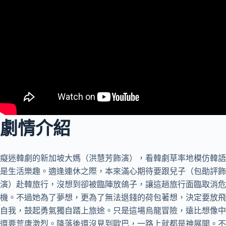
劇情介紹
癡迷韓劇的新加坡大媽（洪慧芳飾演），看韓劇草率地模仿韓語
是生活樂趣。適逢連休之際，本來滿心期待要跟兒子（包勛評飾
演）赴韓旅行，沒想到卻被臨陣放鴿子，讓這趟旅行面臨取消危
機。不過她為了夢想，更為了無法退錢的荷包著想，決定要放飛
自我，鼓起勇氣獨自踏上旅途。只是這場烏龍冒險，遠比想像中
還要荒唐激烈。降落後還沒見到歐巴，一路上就都是神展開。不