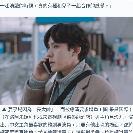
一起演戲的時候，真的有種和兒子一起合作的感覺。」
▲ 姜亨錫因為「長太帥」，而被導演要求增重 ( 圖 采昌國際 )
《花路阿朱媽》也找來電視劇《德魯納酒店》男主角呂珍九，演
出片中女主角最喜歡的韓劇男演員，只要有他出現的場面，都將
讓觀眾驚喜連連。尤其他跟洪慧芳有精彩對手戲，這也讓洪慧芳