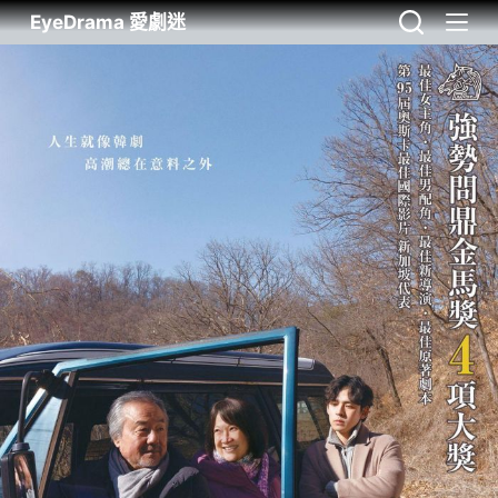
EyeDrama 愛劇迷