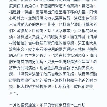
度擔任主要角色，不僅開四聲道大秀英語、普通話、
福建話、韓語，更展現出角色堅定不移的力量、同情
心與魅力，並別具層次地以深厚智慧，演繹出這位迷
人又激勵人心的角色。此外，也找來曾演出《繼承者
們》等膾炙人口韓劇，有「父親專業戶」之稱的鄭東
煥，詮釋迷人又愛助人的暖男大叔。而在韓劇《海岸
村恰恰恰》當中飾演刑警角色的姜亨錫，這回也大秀
流利中文，變身中看不中用的兩光導遊。就連《德魯
納酒店》男主角呂珍九，也將在片中特別現身，演出
肥皂劇當中的男主角，只要一出場都是驚喜連連！老
將新秀共同演出，也讓金馬執委會執行長聞天祥大
讚：「洪慧芳演活了放飛自我的阿朱媽，以實際行動
證明韓國流行文化的威力。演過無數韓星老爸的鄭東
換，把大叔魅力發揚極致，比所有年上歐巴都要迷
人。」 

本片也獲獎連連，不僅勇奪東南亞劇本工作坊