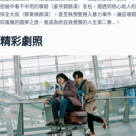
但被中看不中用的導遊（姜亨錫飾演）丟包，還遇到熱心助人的
保全大叔（鄭東煥飾演），甚至無預警捲入暴力事件，讓這場錯
綜複雜的圓夢之旅，竟成為她自我覺醒的人生第二春…。
精彩劇照