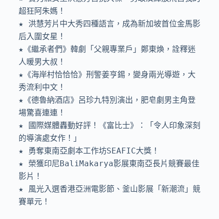
超狂阿朱媽！

★ 洪慧芳片中大秀四種語言，成為新加坡首位金馬影
后入圍女星！

★《繼承者們》韓劇「父親專業戶」鄭東煥，詮釋迷
人暖男大叔！

★《海岸村恰恰恰》刑警姜亨錫，變身兩光導遊，大
秀流利中文！

★《德魯納酒店》呂珍九特別演出，肥皂劇男主角登
場驚喜連連！

★ 國際媒體轟動好評！《富比士》：「令人印象深刻
的導演處女作！」 

★ 勇奪東南亞劇本工作坊SEAFIC大獎！

★ 榮獲印尼BaliMakarya影展東南亞長片競賽最佳
影片！

★ 風光入選香港亞洲電影節、釜山影展「新潮流」競
賽單元！
