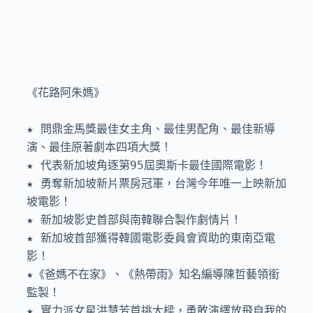
《花路阿朱媽》

★ 問鼎金馬獎最佳女主角、最佳男配角、最佳新導
演、最佳原著劇本四項大獎！

★ 代表新加坡角逐第95屆奧斯卡最佳國際電影！

★ 勇奪新加坡新片票房冠軍，台灣今年唯一上映新加
坡電影！

★ 新加坡影史首部與南韓聯合製作劇情片！

★ 新加坡首部獲得韓國電影委員會資助的東南亞電
影！

★《爸媽不在家》、《熱帶雨》知名編導陳哲藝領銜
監製！

★ 實力派女星洪慧芳首挑大樑，勇敢演繹放飛自我的