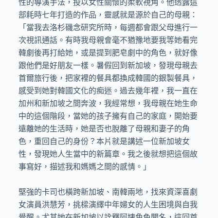
性的導演手法，投以女性關懷的柔軟視角。他透露這
部耗時七年打造的作品，靈感就是源於自己的母親：
「當我去洛杉磯念研究所時，每週都會跟父母進行一
次視訊通話。有時我母親會毫不猶豫地要我等她看完
韓劇後再打給她，或是提到肥皂劇中的角色，就好像
跟他們是好朋友一樣。暑假回到新加坡，發現母親去
首爾旅行後，把家裡的餐具都換成韓國的銀製餐具，
感受到她對韓國文化的痴迷。過去幾年裡，我一直在
加州和新加坡之間奔波，我經常想，我母親在她生命
中的這個階段，當她的孩子擁有自己的家庭，開始要
遠離她的生活時，她是否也脫離了母親和妻子的角
色，重回自己的身份？本片就是講述一位新加坡女
性，發現她人生當中的新篇章。我之後就想把這個故
事寫好，描述我和媽媽之間的感情。」

堅強的卡司也橫跨新加坡、南韓兩地，找來資深喜劇
女演員洪慧芳，挑樑演繹中年婦女的人生困境與自我
覺醒。尤其她在新加坡以詮釋阿姨角色聞名，這回首