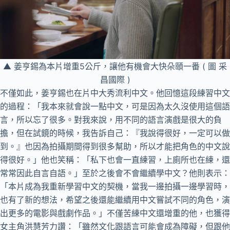
▲ 姜亨錫為本片增重5公斤，讓他有機會大快朵頤一番 ( 圖 采
昌國際 )
不僅如此，姜亨錫也在片中大秀流利中文。他回憶這段練習中文
的過程：「我本來就會說一點中文，可是因為太久沒使用這個語
言，所以忘了很多。對我來說，用不同的語言演戲是很大的負
擔，但在試鏡的時候，我告訴自己：『我說得很好，一定可以做
到。』也因為拍攝期間得到很多幫助，所以才能把角色的中文說
得很好。」他也笑稱：「私下也會一直練習，上廁所也在練，還
常常因此自言自語。」至於之後會不會繼續學中文？他則表示：
「本片成為我重新學習中文的契機，當我一邊拍攝一邊學習時，
也有了新的想法，希望之後還能繼續用中文嘗試不同的角色，演
出更多的電影與戲劇作品。」不僅苦練中文還增重的他，也獲得
女主角洪慧芳力讚：「雖然文化跟語言可能會成為障礙，但跟他