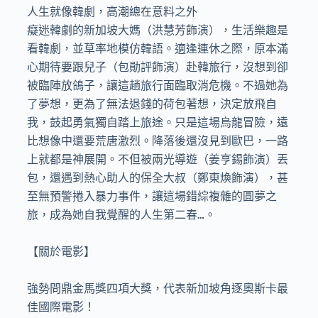
人生就像韓劇，高潮總在意料之外

癡迷韓劇的新加坡大媽（洪慧芳飾演），生活樂趣是
看韓劇，並草率地模仿韓語。適逢連休之際，原本滿
心期待要跟兒子（包勛評飾演）赴韓旅行，沒想到卻
被臨陣放鴿子，讓這趟旅行面臨取消危機。不過她為
了夢想，更為了無法退錢的荷包著想，決定放飛自
我，鼓起勇氣獨自踏上旅途。只是這場烏龍冒險，遠
比想像中還要荒唐激烈。降落後還沒見到歐巴，一路
上就都是神展開。不但被兩光導遊（姜亨錫飾演）丟
包，還遇到熱心助人的保全大叔（鄭東煥飾演），甚
至無預警捲入暴力事件，讓這場錯綜複雜的圓夢之
旅，成為她自我覺醒的人生第二春…。

【關於電影】

強勢問鼎金馬獎四項大獎，代表新加坡角逐奧斯卡最
佳國際電影！
