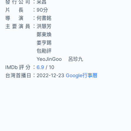
發行公司：
采昌
片長：
90分
導演：
何書銘
主要演員：
洪慧芳
鄭東煥
姜亨錫
包勛評
YeoJinGoo 呂珍九
IMDb評分：
6.9
/ 10
台灣首播日：
2022-12-23
Google行事曆