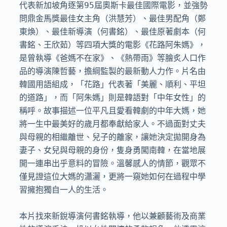
代表新加坡角逐第95屆奧斯卡最佳國際電影，並強勢
問鼎金馬獎最佳女主角（洪慧芳）、最佳男配角（鄭
東煥）、最佳新導演（何書銘）、最佳原著劇本（何
書銘、王欣茹）等四項大獎的電影《花路阿朱媽》，
是曾執導《爸媽不在家》、《熱帶雨》等膾炙人口作
品的導演陳哲藝，擔綱監製的最新動人力作。片名由
韓國用語組成，「花路」代表著「美麗、順利、平坦
的道路」，而「阿朱媽」則是韓語對「中年女性」的
稱呼。故事描述一位平凡且愛看韓劇的中年大媽，她
將一生中最美好的歲月都奉獻給家人。不過面對丈夫
與母親的相繼離世、兒子的離家，讓她決定拋開身為
妻子、女兒與母親的身份，隻身勇闖南韓，在當地展
開一連串出乎意料的冒險。溫馨感人的情節，觀眾不
僅見證這位大媽的瀟灑，更將一窺她如何在過程中學
習擁抱獨自一人的生活。

本片找來新銳導演何書銘執導，他以兼顧藝術及商業