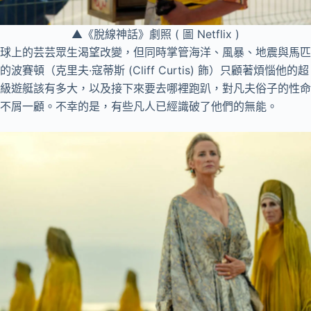
▲《脫線神話》劇照 ( 圖 Netflix )
球上的芸芸眾生渴望改變，但同時掌管海洋、風暴、地震與馬匹
的波賽頓（克里夫·寇蒂斯 (Cliff Curtis) 飾）只顧著煩惱他的超
級遊艇該有多大，以及接下來要去哪裡跑趴，對凡夫俗子的性命
不屑一顧。不幸的是，有些凡人已經識破了他們的無能。