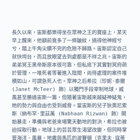
長久以來，宙斯都樂得坐在眾神之王的寶座上，某天
早上醒來，他額前竟多了一條皺紋，搞得他神經兮
兮，踏上牛角尖鑽不完的危險不歸路。宙斯認定自己
就快垮台，而且放眼望去到處都是不祥之兆。宙斯的
弟弟冥王黑帝斯原本很可靠，但私底下其實對冥府疏
於管理，一堆死者等著進入陰間，尚待處理的案件堆
積如山，可謂急死人也。眾神之后希拉（珍妮·泰爾 
(Janet McTeer) 飾）以獨門手段宰制地球，威
風甚至勝過宙斯一籌，但隨著宙斯越來越疑神疑鬼，
她的勢力與自由也受到威脅。當宙斯的兒子狄奧尼索
斯（納布罕·里茲萬 (Nabhaan Rizwan) 飾）開
始暴走，準備與老爸來場驚天動地的對決，希拉也被
迫採取行動。地球上的芸芸眾生渴望改變，但同時掌
管海洋、風暴、地震與馬匹的波賽頓（克里夫·寇蒂