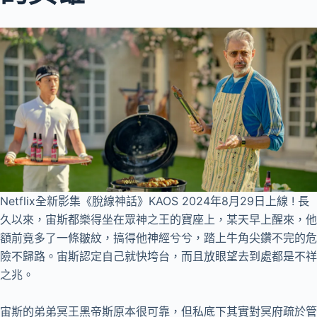
Netflix全新影集《脫線神話》KAOS 2024年8月29日上線 ! 長
久以來，宙斯都樂得坐在眾神之王的寶座上，某天早上醒來，他
額前竟多了一條皺紋，搞得他神經兮兮，踏上牛角尖鑽不完的危
險不歸路。宙斯認定自己就快垮台，而且放眼望去到處都是不祥
之兆。
宙斯的弟弟冥王黑帝斯原本很可靠，但私底下其實對冥府疏於管