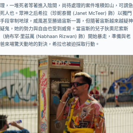
理，一堆死者等著進入陰間，尚待處理的案件堆積如山，可謂急
死人也。眾神之后希拉（珍妮泰爾 (Janet McTeer) 飾）以獨門
手段宰制地球，威風甚至勝過宙斯一籌，但隨著宙斯越來越疑神
疑鬼，她的勢力與自由也受到威脅。當宙斯的兒子狄奧尼索斯
（納布罕·里茲萬 (Nabhaan Rizwan) 飾）開始暴走，準備與老
爸來場驚天動地的對決，希拉也被迫採取行動。