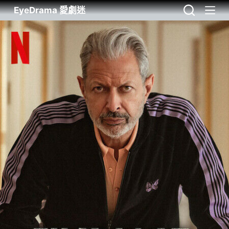
EyeDrama 愛劇迷