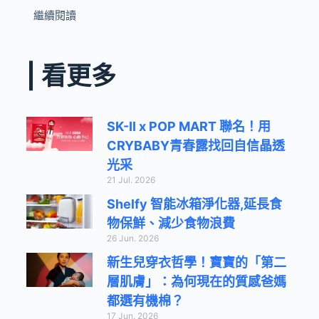
繼續閱讀
| 看更多
SK-II x POP MART 聯名！用
CRYBABY青春露找回自信晶透
光采
21 Jul. 2026
Shelfy 智能冰箱淨化器,延長食
物保鮮、減少食物浪費
26 Jun. 2026
新生兒穿衣哲學！寶寶的「第二
層肌膚」：為何現在的質感爸媽
都選有機棉？
17 Jun. 2026