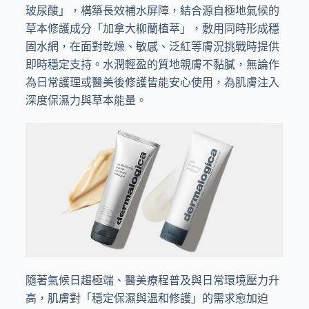
玻尿酸」，構築長效補水屏障，結合源自極地氣候的
草本修護成分「加拿大柳蘭植萃」，敷用同時形成穩
固水網，在面對乾燥、敏感、泛紅等膚況挑戰時提供
即時穩定支持。水潤輕盈的質地親膚不黏膩，無論作
為日常護理或醫美後修護皆能安心使用，為肌膚注入
深度保濕力與草本能量。
隨著氣候日趨極端、醫美療程普及與日常環境壓力升
高，肌膚對「穩定保濕與溫和修護」的需求愈加迫