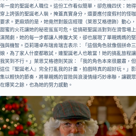
年一度的聖誕老人職位。這份工作看似簡單，卻危機四伏：她得
穿上誇張的聖誕老人裝，掩蓋真實身分，還要應付度假村的怪咖
要求。更麻煩的是，她竟然對飯店經理（萊恩艾格德飾）動心，
甜蜜的火花讓她的秘密岌岌可危。從搞砸聖誕派對到在滑雪場上
演鬧劇，她的每一步都讓人捧腹大笑，卻也展現了單親媽媽的堅
強與機智。亞莉珊卓布瑞肯瑞吉表示：「這個角色就像個拼命三
娘，為了家人什麼都敢試，連聖誕老人也敢當！她的搞亂旅程讓
我笑到不行。」萊恩艾格德則笑說：「我的角色本來很嚴肅，但
這位『聖誕老人』完全打亂我的計畫，拍戲時真的超好玩。」影
集以輕快的節奏，將單親媽的冒險與浪漫情緣巧妙串聯，讓觀眾
在爆笑之餘，也為她的努力感動。