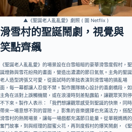
▲《聖誕老人亂亂愛》劇照 ( 圖 Netflix )
滑雪村的聖誕鬧劇，視覺與
笑點齊飆
《聖誕老人亂亂愛》的場景設在白雪皚皚的豪華滑雪度假村，聖
誕燈飾與雪花紛飛的畫面，營造出濃濃的節日氣氛。主角的聖誕
老人造型誇張又可愛，從面試時的笨拙表演到滑雪場的搞亂場
面，每一幕都讓人忍俊不禁。製作團隊精心設計的喜劇橋段，如
主角在派對上誤觸機關，或在浪漫時刻差點露餡，讓觀眾笑到停
不下來。製作人表示：「我們想讓觀眾感受到聖誕的快樂，同時
帶來一場意想不到的冒險。」影集的音樂選擇也充滿活力，搭配
滑雪村的熱鬧場景，讓每一場戲都充滿節日能量。從單親媽媽的
奮鬥故事，到與經理的甜蜜火花，再到度假村的爆笑鬧劇，《聖