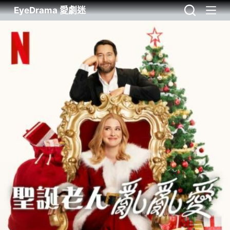
EyeDrama 愛劇迷