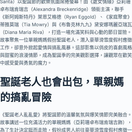
Santa）以聖誕節的歡樂氛圍席捲螢幕！由《處女情緣》亞莉珊
卓布瑞肯瑞吉（Alexandra Breckenridge）領銜主演，聯手
《新阿姆斯特丹》萊恩艾格德（Ryan Eggold）、《家庭聚會》
蒂雅莫瑞（Tia Mowry）與《布魯克林九九》黛安娜瑪麗亞瑞瓦
（Diana Maria Riva），打造一場充滿笑料與心動的節日冒險。
故事聚焦一位單親媽媽假扮聖誕老人，潛入豪華滑雪度假村應徵
工作，卻意外掀起愛情與搞亂風暴。這部影集以俏皮的喜劇風格
與甜蜜的浪漫情節，成為聖誕季的完美觀影選擇，讓觀眾在歡笑
中感受愛與勇氣的魔力。
聖誕老人也會出包，單親媽
的搞亂冒險
《聖誕老人亂亂愛》將聖誕節的溫馨氣氛與爆笑情節完美融合。
故事講述一位充滿活力的單親媽媽（亞莉珊卓布瑞肯瑞吉飾），
為了生計決定鋌而走險，假扮成男人前往豪華滑雪度假村應徵一