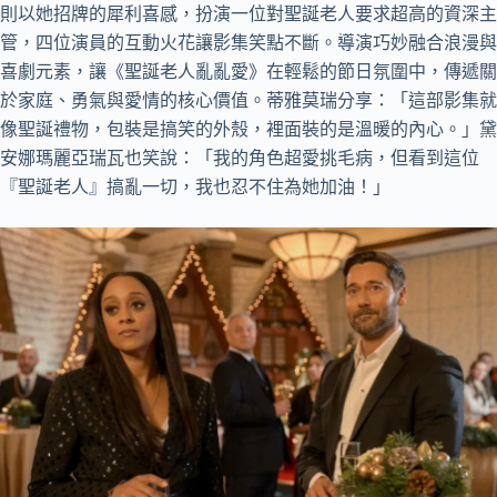
則以她招牌的犀利喜感，扮演一位對聖誕老人要求超高的資深主
管，四位演員的互動火花讓影集笑點不斷。導演巧妙融合浪漫與
喜劇元素，讓《聖誕老人亂亂愛》在輕鬆的節日氛圍中，傳遞關
於家庭、勇氣與愛情的核心價值。蒂雅莫瑞分享：「這部影集就
像聖誕禮物，包裝是搞笑的外殼，裡面裝的是溫暖的內心。」黛
安娜瑪麗亞瑞瓦也笑說：「我的角色超愛挑毛病，但看到這位
『聖誕老人』搞亂一切，我也忍不住為她加油！」