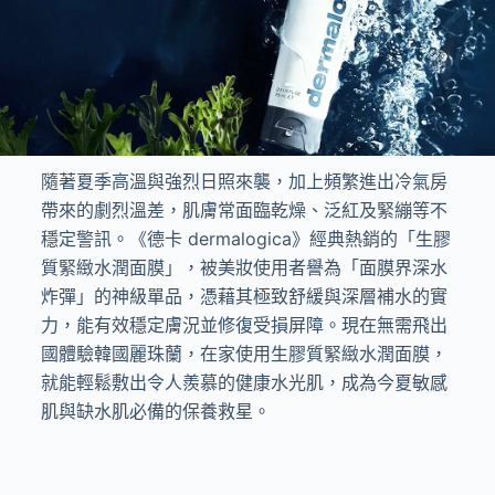
隨著夏季高溫與強烈日照來襲，加上頻繁進出冷氣房
帶來的劇烈溫差，肌膚常面臨乾燥、泛紅及緊繃等不
穩定警訊。《德卡 dermalogica》經典熱銷的「生膠
質緊緻水潤面膜」，被美妝使用者譽為「面膜界深水
炸彈」的神級單品，憑藉其極致舒緩與深層補水的實
力，能有效穩定膚況並修復受損屏障。現在無需飛出
國體驗韓國麗珠蘭，在家使用生膠質緊緻水潤面膜，
就能輕鬆敷出令人羨慕的健康水光肌，成為今夏敏感
肌與缺水肌必備的保養救星。