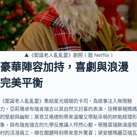
▲《聖誕老人亂亂愛》劇照 ( 圖 Netflix )
豪華陣容加持，喜劇與浪漫
完美平衡
《聖誕老人亂亂愛》集結星光熠熠的卡司，為故事注入無限魅
力。亞莉珊卓布瑞肯瑞吉以其自然又討喜的表演，詮釋單親媽媽
的堅韌與幽默；萊恩艾格德則帶來溫暖又帶點呆萌的帥氣經理形
象，與布瑞肯瑞吉的化學反應讓人怦然心動。蒂雅莫瑞飾演度假
村的活潑員工，總在關鍵時刻帶來意外驚喜；黛安娜瑪麗亞瑞瓦