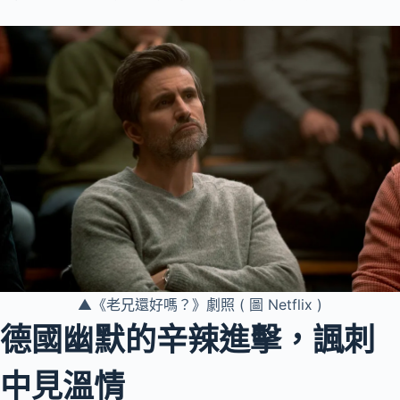
▲《老兄還好嗎？》劇照 ( 圖 Netflix )
德國幽默的辛辣進擊，諷刺
中見溫情