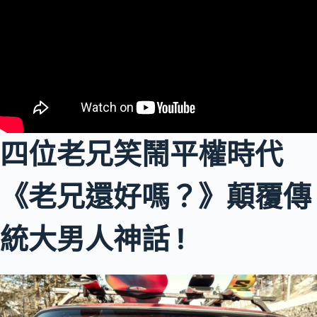
四位老兄笑鬧平權時代
《老兄還好嗎？》顛覆傳
統大男人神話 !