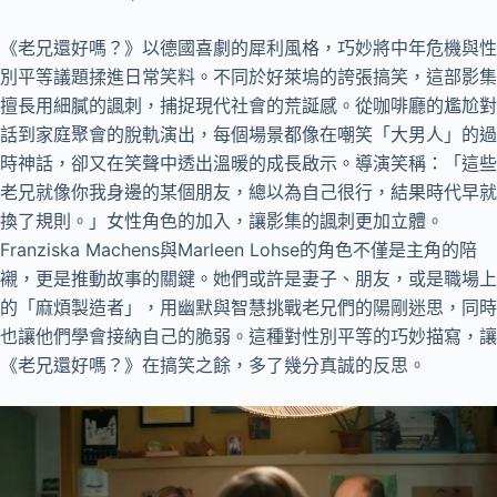
《老兄還好嗎？》以德國喜劇的犀利風格，巧妙將中年危機與性
別平等議題揉進日常笑料。不同於好萊塢的誇張搞笑，這部影集
擅長用細膩的諷刺，捕捉現代社會的荒誕感。從咖啡廳的尷尬對
話到家庭聚會的脫軌演出，每個場景都像在嘲笑「大男人」的過
時神話，卻又在笑聲中透出溫暖的成長啟示。導演笑稱：「這些
老兄就像你我身邊的某個朋友，總以為自己很行，結果時代早就
換了規則。」女性角色的加入，讓影集的諷刺更加立體。
Franziska Machens與Marleen Lohse的角色不僅是主角的陪
襯，更是推動故事的關鍵。她們或許是妻子、朋友，或是職場上
的「麻煩製造者」，用幽默與智慧挑戰老兄們的陽剛迷思，同時
也讓他們學會接納自己的脆弱。這種對性別平等的巧妙描寫，讓
《老兄還好嗎？》在搞笑之餘，多了幾分真誠的反思。