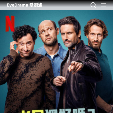
EyeDrama 愛劇迷