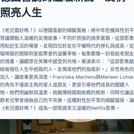
照亮人生
《老兄還好嗎？》以德國喜劇的細膩風格，將中年危機與性別平
等議題融入溫暖的友情故事。不同於誇張的搞笑套路，這部影集
用貼近生活的場景，呈現四位好友在平權時代的掙扎與成長。從
咖啡館的閒聊到家庭聚會的溫馨爭執，每集都像一封寫給老朋友
的情書，讓觀眾在笑聲中感受到共鳴。導演表示：「這部影集獻
給每個在人生中迷路的人，友情是他們的指南針。」女性角色的
加入，讓故事更具深度。Franziska Machens與Marleen Lohse
的角色不僅是主角的家人或朋友，更是引導他們成長的關鍵人
物。她們用幽默與溫柔，挑戰傳統陽剛氣概的框架，同時也讓這
群老兄學會接納自己的不完美。這種對性別平等的細膩描寫，讓
《老兄還好嗎？》成為一部既搞笑又溫暖的Netflix影集。