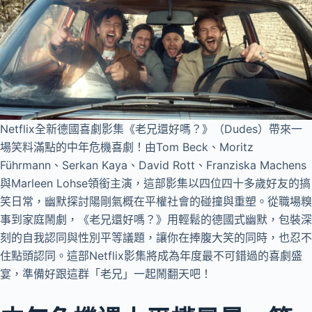
Netflix全新德國喜劇影集《老兄還好嗎？》（Dudes）帶來一
場笑料滿點的中年危機喜劇！由Tom Beck、Moritz
Führmann、Serkan Kaya、David Rott、Franziska Machens
與Marleen Lohse領銜主演，這部影集以四位四十多歲好友的搞
笑日常，幽默探討陽剛氣概在平權社會的碰撞與重塑。從職場糗
事到家庭鬧劇，《老兄還好嗎？》用輕鬆的德國式幽默，包裝深
刻的自我認同與性別平等議題，讓你在捧腹大笑的同時，也忍不
住點頭認同。這部Netflix影集將成為年度最不可錯過的喜劇盛
宴，準備好跟這群「老兄」一起鬧翻天吧！