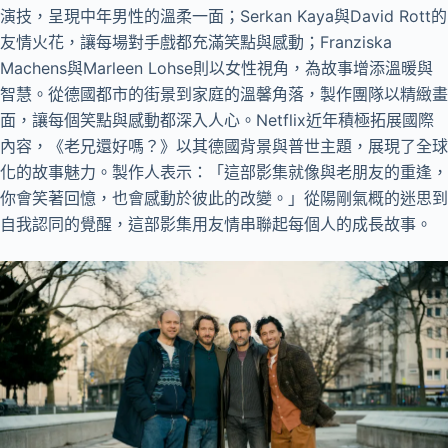
演技，呈現中年男性的溫柔一面；Serkan Kaya與David Rott的
友情火花，讓每場對手戲都充滿笑點與感動；Franziska
Machens與Marleen Lohse則以女性視角，為故事增添溫暖與
智慧。從德國都市的街景到家庭的溫馨角落，製作團隊以精緻畫
面，讓每個笑點與感動都深入人心。Netflix近年積極拓展國際
內容，《老兄還好嗎？》以其德國背景與普世主題，展現了全球
化的故事魅力。製作人表示：「這部影集就像與老朋友的重逢，
你會笑著回憶，也會感動於彼此的改變。」從陽剛氣概的迷思到
自我認同的覺醒，這部影集用友情串聯起每個人的成長故事。