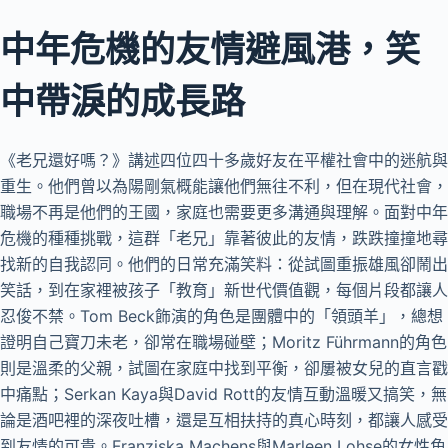
中年危機的友情避風港，笑
中帶淚的成長路
《老兄還好嗎？》講述四位四十多歲好友在平權社會中的迷航與
重生。他們曾以為陽剛氣概能讓他們無往不利，但在現代社會，
職場不再是他們的王國，家庭也需要更多溝通與理解。面對中年
危機的種種挑戰，這群「老兄」靠著彼此的友情，跌跌撞撞地尋
找新的自我認同。他們的日常充滿笑料：從試圖重振雄風卻鬧出
笑話，到在家裡被孩子「教育」新世代價值觀，每個片段都讓人
忍俊不禁。Tom Beck飾演的角色是團體中的「領頭羊」，總想
證明自己寶刀未老，卻常在職場碰壁；Moritz Führmann的角色
則是溫柔的父親，試圖在家庭中找到平衡，卻屢被女兒的直言戳
中痛點；Serkan Kaya與David Rott的友情互動溫暖又搞笑，無
論是酒吧裡的深夜吐槽，還是互相扶持的真心時刻，都讓人感受
到友情的可貴。Franziska Machens與Marleen Lohse的女性角