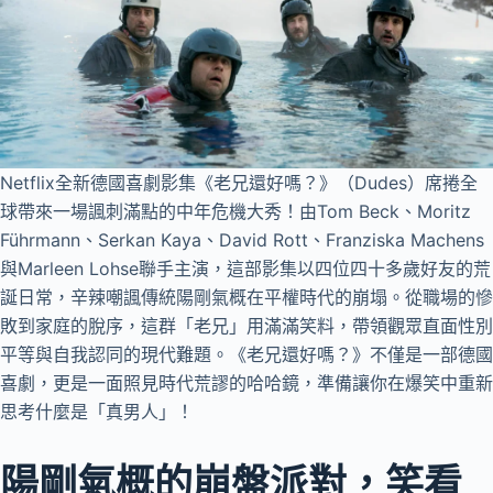
Netflix全新德國喜劇影集《老兄還好嗎？》（Dudes）席捲全
球帶來一場諷刺滿點的中年危機大秀！由Tom Beck、Moritz
Führmann、Serkan Kaya、David Rott、Franziska Machens
與Marleen Lohse聯手主演，這部影集以四位四十多歲好友的荒
誕日常，辛辣嘲諷傳統陽剛氣概在平權時代的崩塌。從職場的慘
敗到家庭的脫序，這群「老兄」用滿滿笑料，帶領觀眾直面性別
平等與自我認同的現代難題。《老兄還好嗎？》不僅是一部德國
喜劇，更是一面照見時代荒謬的哈哈鏡，準備讓你在爆笑中重新
思考什麼是「真男人」！
陽剛氣概的崩盤派對，笑看