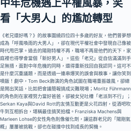
中年危機遇上平權風暴，笑
看「大男人」的尷尬轉型
《老兄還好嗎？》的故事圍繞四位四十多歲的好友，他們曾夢想
成為「呼風喚雨的大男人」，卻在現代平權社會中發現自己像被
時代甩巴掌。過去的陽剛特權不再，職場不再是他們的天下，家
庭裡也得學會當個「新好男人」。這些「老兄」從自信滿滿到手
足無措，面對中年危機的同時，還得重新找回自我認同。這可不
是什麼沉重議題，而是透過一連串爆笑的誤會與糗事，讓你笑到
噴飯！劇中，Tom Beck飾演的角色試圖在職場重振雄風，卻總
是鬧出笑話，比如把會議簡報搞成災難現場；Moritz Führmann
的角色則在家裡努力當好爸爸，卻被女兒吐槽「老派到不行」；
Serkan Kaya與David Rott的友情互動更是火花四射，從酒吧吹
牛到互相拆台，堪稱最佳搞笑拍檔。Franziska Machens與
Marleen Lohse的女性角色則像催化劑，讓這群老兄的「陽剛氣
概」屢屢被挑戰，卻也在碰撞中找到成長的契機。