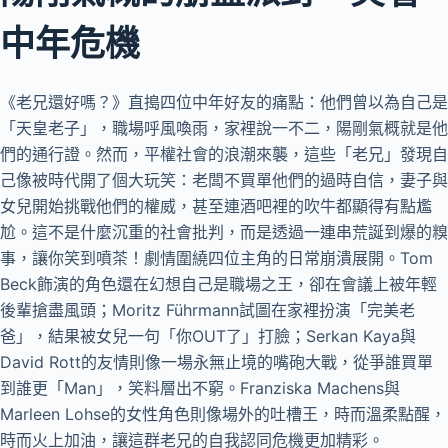
中年危機
《老兄還好嗎？》直搗四位中年好友的痛點：他們曾以為自己是
「天皇老子」，職場呼風喚雨，家裡說一不二，陽剛氣概就是他
們的通行證。然而，平權社會的浪潮來襲，這些「老兄」發現自
己像被時代開了個大玩笑：老闆不買單他們的過時自信，妻子與
女兒開始挑戰他們的權威，甚至連酒吧裡的吹牛都顯得有點尷
尬。這不是什麼沉重的社會批判，而是透過一連串荒誕到爆的糗
事，讓你笑到噴茶！劇情圍繞四位主角的日常崩潰展開。Tom
Beck飾演的角色還在幻想自己是職場之王，卻在會議上被年輕
後輩搶盡風頭；Moritz Führmann試圖在家裡扮演「完美老
爸」，結果被女兒一句「你OUT了」打臉；Serkan Kaya與
David Rott的友情則像一場永無止境的嘴砲大戰，從爭誰買單
到誰更「Man」，笑料層出不窮。Franziska Machens與
Marleen Lohse的女性角色則像場外的吐槽王，時而溫柔點醒，
時而火上加油，讓這群老兄的自我認同危機更加精彩。