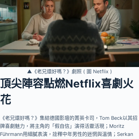
▲《老兄還好嗎？》劇照 ( 圖 Netflix )
頂尖陣容點燃Netflix喜劇火
花
《老兄還好嗎？》集結德國影壇的菁英卡司，Tom Beck以其招
牌喜劇魅力，將主角的「假自信」演得活靈活現；Moritz
Führmann用細膩表演，詮釋中年男性的迷惘與溫情；Serkan