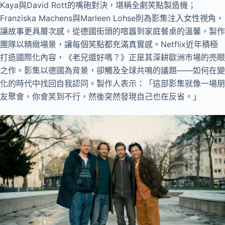
Kaya與David Rott的嘴砲對決，堪稱全劇笑點製造機；
Franziska Machens與Marleen Lohse則為影集注入女性視角，
讓故事更具層次感。從德國街頭的喧囂到家庭餐桌的溫馨，製作
團隊以精緻場景，讓每個笑點都充滿真實感。Netflix近年積極
打造國際化內容，《老兄還好嗎？》正是其深耕歐洲市場的亮眼
之作。影集以德國為背景，卻觸及全球共鳴的議題——如何在變
化的時代中找回自我認同。製作人表示：「這部影集就像一場朋
友聚會，你會笑到不行，然後突然發現自己也在反省。」