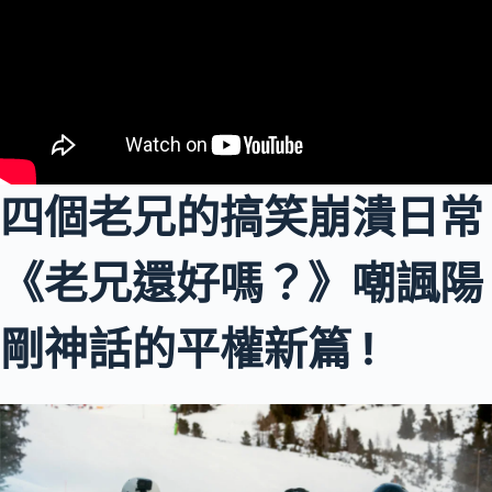
四個老兄的搞笑崩潰日常
《老兄還好嗎？》嘲諷陽
剛神話的平權新篇 !