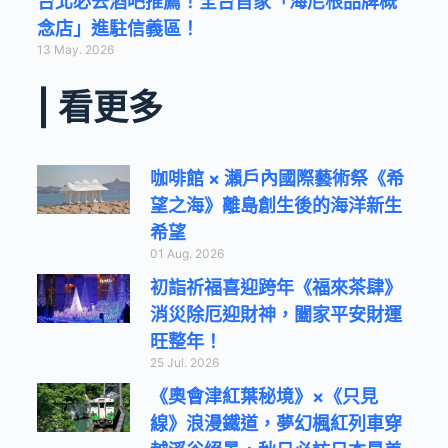
台北必去酒吧推薦！全台首家「海尼根品牌概
念店」進駐信義區！
13 May. 2026
| 看更多
咖啡館 × 瀨戶內國際藝術祭《希
望之海》離島創生後的海洋新生
希望
01 Aug. 2026
初詣祈福喜迎跨年《福來茶肆》
消災除厄迎財神，闔家平安財運
旺整年！
25 Jul. 2026
《奧會津紅葉秘境》×《只見
線》浪漫鐵道，夢幻楓紅列車穿