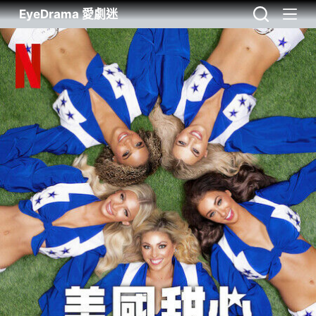
EyeDrama 愛劇迷