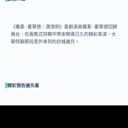
《羅素·霍華德：潤滑劑》喜劇演員羅素·霍華德回歸
舞台，在兩集式特輯中帶來睽違已久的精彩表演，大
聊特聊那段意外來到的封城歲月。
精彩預告搶先看