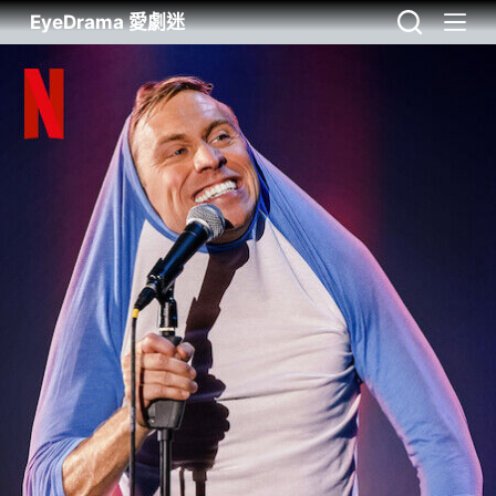
EyeDrama 愛劇迷