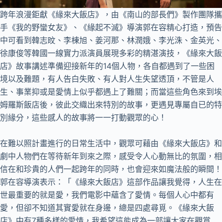
跨年浪漫鉅獻《緣來大飯店》，由《南山的部長們》製作團隊攜
手《我的野蠻女友》、《緣起不滅》導演郭在容精心打造，預告
中可看到韓志旼、李棟旭、姜河那、林潤娥、李光洙、金英光、
徐康俊等韓國一線實力派演員展現多彩的精湛演技，《緣來大飯
店》故事講述準備迎接新年的14個人物，各自都遇到了一些困
境以及難題，有人告白失敗、有人對人生失望透頂，不管是人
生、事業抑或是愛情上似乎都遇上了難關；而當這些角色來到埃
姆羅斯飯店後，彼此交織出來特別的故事，更遇見專屬自已的特
別緣分，這些感人的故事將一一打動觀眾的心！
在難以照計畫進行的日常生活中，觀眾可藉由《緣來大飯店》和
劇中人物們在等待新年到來之際，感受令人心動無比的氛圍，相
信在和珍貴的人們一起跨年的同時，也會迎來如魔法般的瞬間！
郭在容導演表示：「《緣來大飯店》這部作品讓我覺得，人生在
世最重要的就是愛，我們電影中蘊含了愛情。每個人心中都有
愛，但卻不知道其實愛就在身邊，總是四處尋覓。《緣來大飯
店》中有7種多樣的愛情，我希望這能成為一部讓大家在觀賞