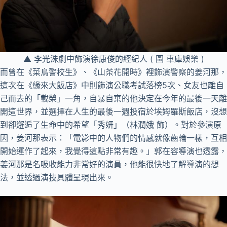
▲ 李光洙劇中飾演徐康俊的經紀人 ( 圖 車庫娛樂 )
而曾在《菜鳥警校生》、《山茶花開時》裡飾演警察的姜河那，
這次在《緣來大飯店》中則飾演公職考試落榜5次、女友也離自
己而去的「載榮」一角，自暴自棄的他決定在今年的最後一天離
開這世界，並選擇在人生的最後一週投宿於埃姆羅斯飯店，沒想
到卻邂逅了生命中的希望「秀妍」（林潤娥 飾）。對於參演原
因，姜河那表示：「電影中的人物們的情感就像齒輪一樣，互相
開始運作了起來，我覺得這點非常有趣。」郭在容導演也透露，
姜河那是名吸收能力非常好的演員，他能很快地了解導演的想
法，並透過演技具體呈現出來。