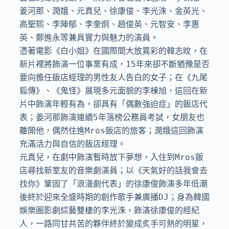
姜河那、潤娥、元真兒、徐康俊、李光洙、金英光、
高聖熙、李陣郁、李奎炯、趙俊英、元智安、李惠
英、鄭進永等兼具實力與魅力的演員。

憑著電影《白小姐》在國際間大放異彩的韓志旼，在
新片裡將飾演一位事業有成，15年來卻不斷猶豫是否
要向擔任飯店經理的男性友人告白的女子；在《九尾
狐傳》、《鬼怪》展現多元面貌的李棟旭，這回在新
片中飾演年輕有為，卻具有「偶數強迫症」的飯店代
表；姜河那飾演連續5年落榜公務員考試，女朋友也
離開他，偶然住進Mros飯店的旅客；潤娥這回飾演
充滿活力與自信的飯店經理。

元真兒，在劇中飾演暫時放下夢想，入住到Mros飯
店尋找新室友的音樂劇演員；以《天氣好的話我會去
找你》鞏固了「浪漫劇代表」的徐康俊飾演多年低潮
後終於迎來全盛時期的創作歌手兼廣播DJ；身為韓國
娛樂圈影劇綜藝雙棲的李光洙，飾演徐康俊的經紀
人，一路同甘共苦的夥伴終於變成炙手可熱的明星，