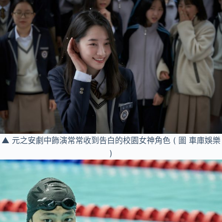
▲ 元之安劇中飾演常常收到告白的校園女神角色 ( 圖 車庫娛樂
)