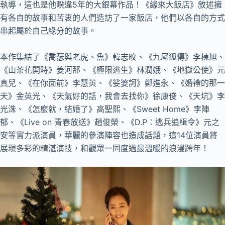
執導，這也是他睽違5年的大銀幕作品！《緣來大飯店》敘述擁
有各自的故事和苦衷的人們造訪了一家飯店，他們以各自的方式
串起屬於自己緣分的故事。
本作集結了《喬瑟與老虎、魚》韓志旼、《九尾狐傳》李棟旭、
《山茶花開時》姜河那、《極限逃生》林潤娥、《地獄公使》元
真兒、《在你面前》李慧英、《娑婆訶》鄭進永、《婚禮的那一
天》金英光、《天氣好的話，我會去找你》徐康俊、《天坑》李
光洙、《怎麼就，結婚了》高聖熙、《Sweet Home》李陣
郁、《Live on 青春放送》趙俊榮、《D.P：逃兵追緝令》元之
安等實力派演員，華麗的參演陣容也造成話題，這14位演員將
展現多彩的精湛演技，和觀眾一同度過最溫暖的浪漫跨年！