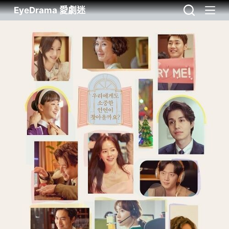
EyeDrama 愛劇迷