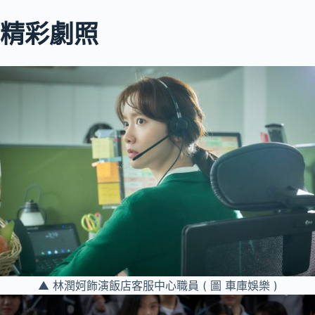
精彩劇照
▲ 林潤妸飾演飯店客服中心職員 ( 圖 車庫娛樂 )