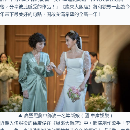
後，分享彼此感受的作品！」《緣來大飯店》將和觀眾一起為今
年畫下最美好的句點，開啟充滿希望的全新一年！
▲ 高聖熙劇中飾演一名準新娘 ( 圖 車庫娛樂 )
近期入伍服役的徐康俊在《緣來大飯店》中，飾演創作歌手「李