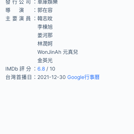
發行公司：
車庫娛樂
導演：
郭在容
主要演員：
韓志旼
李棟旭
姜河那
林潤妸
WonJinAh 元真兒
金英光
IMDb評分：
6.8
/ 10
台灣首播日：
2021-12-30
Google行事曆