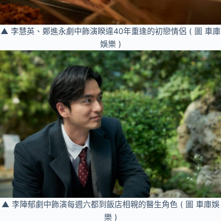
▲ 李慧英、鄭進永劇中飾演睽違40年重逢的初戀情侶 ( 圖 車庫
娛樂 )
▲ 李陣郁劇中飾演每週六都到飯店相親的醫生角色 ( 圖 車庫娛
樂 )