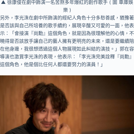
▲ 徐康俊在劇中飾演一名苦熬多年爆紅的創作歌手 ( 圖 車庫娛
樂 )
另外，李光洙在劇中所飾演的經紀人角色十分多愁善感，猶豫著
是否該與自己所培養的歌手續約，展現辛酸又可愛的一面，他表
示：「會接演『尚勳』這個角色，就是因為很理解他的心情，不
曉得是否該放手讓自己的藝人擁有更明亮的未來，還是要繼續陪
在他身邊，我很想透過這個人物展現如此糾結的演技。」郭在容
導演也激賞李光洙的表現，他表示：「李光洙完美詮釋『尚勳』
這個角色，他是個比任何人都還要努力的演員！」