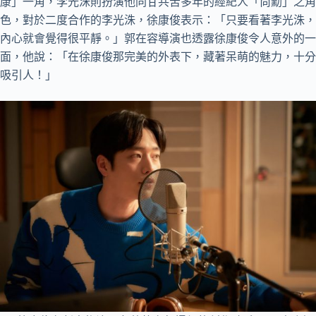
康」一角，李光洙則扮演他同甘共苦多年的經紀人「尚勳」之角
色，對於二度合作的李光洙，徐康俊表示：「只要看著李光洙，
內心就會覺得很平靜。」郭在容導演也透露徐康俊令人意外的一
面，他說：「在徐康俊那完美的外表下，藏著呆萌的魅力，十分
吸引人！」