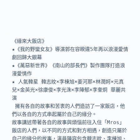
《緣來大飯店》

★《我的野蠻女友》導演郭在容睽違5年再以浪漫愛情
劇回歸大銀幕

★《萬惡新世界》《南山的部長們》製作團隊打造浪
漫愛情作

★ 人氣韓星 韓志旼×李棟旭×姜河那×林潤妸×元真
兒×金英光×徐康俊×李光洙×李陣郁×李奎炯 華麗共
演 

 擁有各自的故事和苦衷的人們造訪了一家飯店，他
們以各自的方式串起屬於自己的緣分。

故事講述帶著各自的故事與煩惱前往入住「Mros」
飯店的人們，以不同的方式和對方相遇，創造只屬於
自己的緣分的故事，演員陣容包含韓志旼、李棟旭、