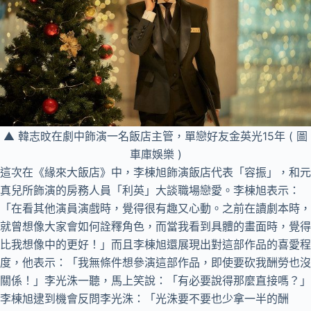
▲ 韓志旼在劇中飾演一名飯店主管，單戀好友金英光15年 ( 圖
車庫娛樂 )
這次在《緣來大飯店》中，李棟旭飾演飯店代表「容振」，和元
真兒所飾演的房務人員「利英」大談職場戀愛。李棟旭表示：
「在看其他演員演戲時，覺得很有趣又心動。之前在讀劇本時，
就曾想像大家會如何詮釋角色，而當我看到具體的畫面時，覺得
比我想像中的更好！」而且李棟旭還展現出對這部作品的喜愛程
度，他表示：「我無條件想參演這部作品，即使要砍我酬勞也沒
關係！」李光洙一聽，馬上笑說：「有必要說得那麼直接嗎？」
李棟旭逮到機會反問李光洙：「光洙要不要也少拿一半的酬