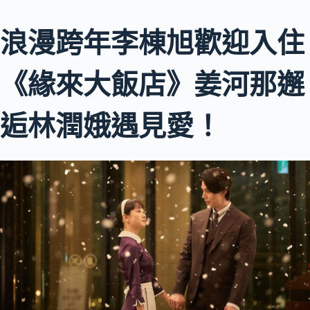
浪漫跨年李棟旭歡迎入住
《緣來大飯店》姜河那邂
逅林潤娥遇見愛！