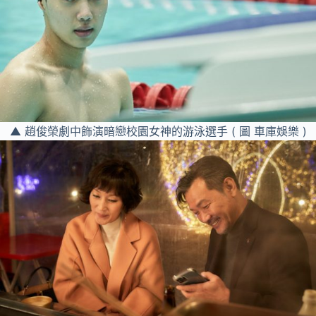
▲ 趙俊榮劇中飾演暗戀校園女神的游泳選手 ( 圖 車庫娛樂 )