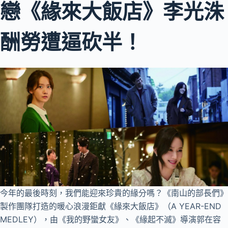
戀《緣來大飯店》李光洙
酬勞遭逼砍半！
今年的最後時刻，我們能迎來珍貴的緣分嗎？《南山的部長們》
製作團隊打造的暖心浪漫鉅獻《緣來大飯店》（A YEAR-END
MEDLEY），由《我的野蠻女友》、《緣起不滅》導演郭在容