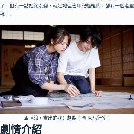
了！但有一點始終沒變，就是她儘管年紀輕輕的，卻有一個老靈
魂！」
▲《線，畫出的我》劇照 ( 圖 天馬行空 )
劇情介紹