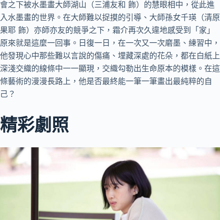
會之下被水墨畫大師湖山（三浦友和 飾）的慧眼相中，從此進
入水墨畫的世界。在大師難以捉摸的引導、大師孫女千瑛（清原
果耶 飾）亦師亦友的競爭之下，霜介再次久違地感受到「家」
原來就是這麼一回事。日復一日，在一次又一次磨墨、練習中，
他發現心中那些難以言說的傷痛、埋藏深處的花朵，都在白紙上
深淺交織的線條中一一顯現，交織勾勒出生命原本的模樣。在這
條藝術的漫漫長路上，他是否最終能一筆一筆畫出最純粹的自
己？
精彩劇照