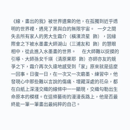
《線，畫出的我》被世界遺棄的他，在孤獨到近乎透
明的世界裡，遇見了黑與白的無限宇宙。 一夕之間
失去所有家人的男大生霜介（橫濱流星 飾），因緣
際會之下被水墨畫大師湖山（三浦友和 飾）的慧眼
相中，從此進入水墨畫的世界。  在大師難以捉摸的
引導、大師孫女千瑛（清原果耶 飾）亦師亦友的競
爭之下，霜介再次久違地感受到「家」原來就是這麼
一回事。日復一日，在一次又一次磨墨、練習中，他
發現心中那些難以言說的傷痛、埋藏深處的花朵，都
在白紙上深淺交織的線條中一一顯現，交織勾勒出生
命原本的模樣。在這條藝術的漫漫長路上，他是否最
終能一筆一筆畫出最純粹的自己。