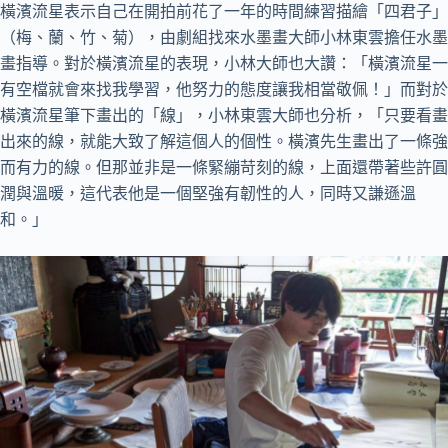
橫濱流星表示自己在開拍前花了一年的時間練習描繪「四君子」
（梅、蘭、竹、菊），由劇組找來水墨畫大師小林東雲擔任水墨
畫指導。對於橫濱流星的表現，小林大師也大讚：「橫濱流星一
有空檔就會來找我學習，他努力的態度讓我相當敬佩！」而對於
橫濱流星筆下畫出的「線」，小林東雲大師也分析，「只要看畫
出來的線，就能大致了解這個人的個性。橫濱先生畫出了一條強
而有力的線。但那並非是一條緊繃苛刻的線，上面還帶著些許圓
潤與溫暖，這代表他是一個堅強有韌性的人，同時又謙遜溫
和。」