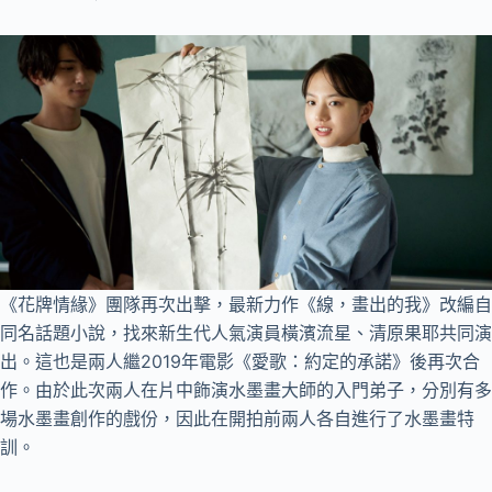
《花牌情緣》團隊再次出擊，最新力作《線，畫出的我》改編自
同名話題小說，找來新生代人氣演員橫濱流星、清原果耶共同演
出。這也是兩人繼2019年電影《愛歌：約定的承諾》後再次合
作。由於此次兩人在片中飾演水墨畫大師的入門弟子，分別有多
場水墨畫創作的戲份，因此在開拍前兩人各自進行了水墨畫特
訓。