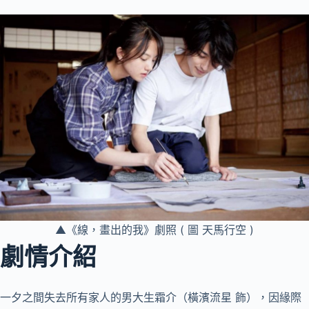
▲《線，畫出的我》劇照 ( 圖 天馬行空 )
劇情介紹
一夕之間失去所有家人的男大生霜介（橫濱流星 飾），因緣際