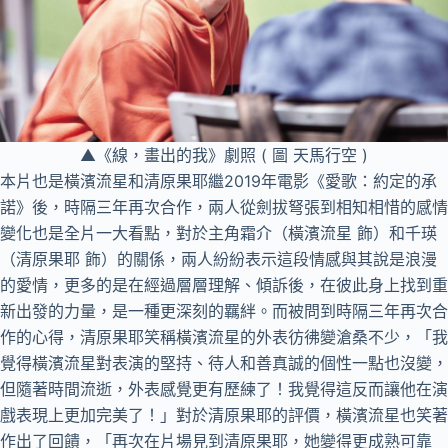
▲《線，畫出的我》劇照 ( 圖 天馬行空 )
本片也是橫濱流星和清原果耶繼2019年電影《愛歌：約定的承
諾》後，時隔三年再次合作，兩人從劍拔弩張到相知相惜的感情
變化也是全片一大看點，對於主角霜介（橫濱流星 飾）和千瑛
（清原果耶 飾）的關係，兩人紛紛表示這段情感與其說是浪漫
的愛情，更多的是在經過層層理解、傾訴後，在彼此身上找到重
新出發的力量，是一種更深刻的羈絆。而被問到時隔三年再次合
作的心得，清原果耶笑稱橫濱流星的外表彷彿變滄桑不少，「我
覺得橫濱流星對表演的堅持、待人和善真誠的個性一點也沒變，
但隨著時間流逝，外表感覺更有歷練了！我覺得這反而讓他在演
戲表現上更加完美了！」對於清原果耶的評價，橫濱流星也笑著
作出了回饋，「再次在片場見到清原果耶，她變得更成熟可靠