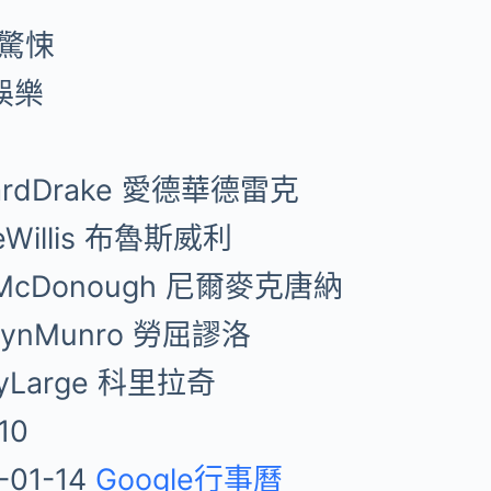
/驚悚
娛樂
ardDrake 愛德華德雷克
eWillis 布魯斯威利
lMcDonough 尼爾麥克唐納
hlynMunro 勞屈謬洛
eyLarge 科里拉奇
10
-01-14
Google行事曆