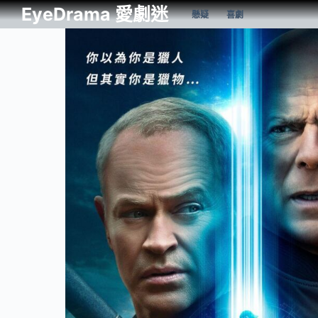
EyeDrama 愛劇迷
懸疑
喜劇