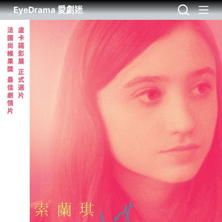
EyeDrama 愛劇迷