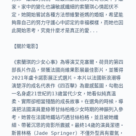
家。家中的變化也讓敏感纖細的索蘭琪心情起伏不
定，她開始嘗試各種方法想維繫爸媽的婚姻，希望能
夠靠自己的努力守護心中認定的幸福模樣，而她也因
此開始思考，究竟什麼才是真正的愛...

【關於電影】

《索蘭琪的少女心事》為導演艾克塞爾・荷貝的第四
部長片作品，榮獲法國尚維果影展最佳影片，並獲得
2021年盧卡諾影展正式選片。本片以法國新浪潮導
演楚浮的成名代表作《四百擊》為靈感藍圖，勾勒出
一名身處21世紀的13歲當代少女，她看似純真溫
柔、實際卻相當殘酷的成長故事。在選角的時候，導
演把法國演員夏綠蒂甘絲柏格少女時期的神韻列入參
考，她曾在法國地鐵站巧遇甘絲柏格，並且被她纖
細、帶著沉思的背影所震撼。最終14歲的演員潔德・
斯普林格（Jade Springer）不僅外型具有靈氣，