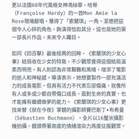
更以法國60年代風格女神馮絲華・哈蒂
（Françoise Hardy）的一首Mon Amie la 
Rose現場獻唱，獲得了「索蘭琪」一角。潔德把這
個令人心碎的角色，飾演得恰如其分，這也是她的第
一部長片作品，未來令人矚目。

如同《四百擊》最後經典的回眸，《索蘭琪的少女心
事》結局收在少女的特寫，不少觀眾覺得這個結局溫
柔而明亮，有人則認為非常艱難和黑暗，增添了電影
的迷人和神秘感。導演表示，她想要製作一部充滿活
力的成長電影，但具有活力不代表忘卻傷痛，就像所
有人或多或少都自帶傷口成長，面對生命的真實，也
才能擁有繼續做夢的能力。《索蘭琪的少女心事》更
找來替《就在今夜》掌鏡的攝影師賽巴斯丁•布希曼
（Sébastien Buchmann），全片以16釐米攝影
機拍攝，鏡頭帶著高度的情緒渲染力再度征服觀眾。
