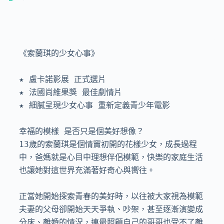
《索蘭琪的少女心事》

★ 盧卡諾影展 正式選片

★ 法國尚維果獎 最佳劇情片

★ 細膩呈現少女心事 重新定義青少年電影

幸福的模樣 是否只是個美好想像？

13歲的索蘭琪是個情竇初開的花樣少女，成長過程
中，爸媽就是心目中理想伴侶模範，快樂的家庭生活
也讓她對這世界充滿著好奇心與嚮往。

正當她開始探索青春的美好時，以往被大家視為模範
夫妻的父母卻開始天天爭執、吵架，甚至逐漸演變成
分床、離婚的情況，連最照顧自己的哥哥也受不了離