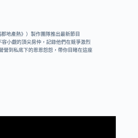
譯《橘郡地產熱》）製作團隊推出最新節目
、實力不容小覷的頂尖房仲，記錄他們在競爭激烈
汲汲營營到私底下的恩恩怨怨，帶你目睹在這座