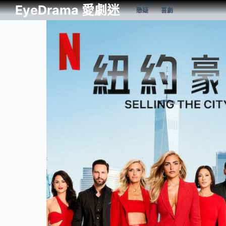
EyeDrama 愛劇迷
懸疑
喜劇