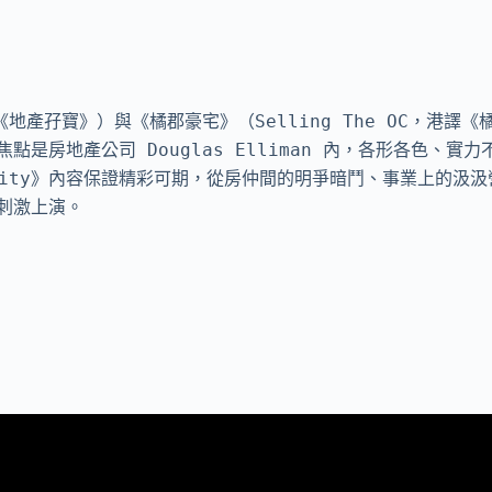
港譯《地產孖寶》）與《橘郡豪宅》（Selling The OC，港
鎂光燈焦點是房地產公司 Douglas Elliman 內，各形各色
e City》內容保證精彩可期，從房仲間的明爭暗鬥、事業上的
刺激上演。