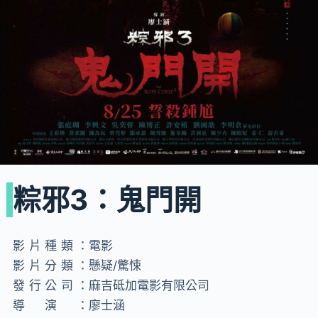
粽邪3：鬼門開
影片種類：
電影
影片分類：
懸疑/驚悚
發行公司：
麻吉砥加電影有限公司
導演：
廖士涵