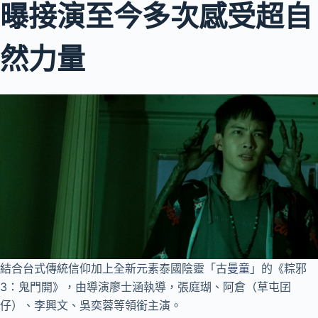
曝接演至今多次感受超自
然力量
結合台式傳統信仰加上全新元素泰國陰靈「古曼童」的《粽邪
3：鬼門開》，由導演廖士涵執導，張庭瑚、阿倉（草屯囝
仔）、李興文、吳奕蓉等領銜主演。