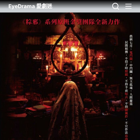
EyeDrama 愛劇迷