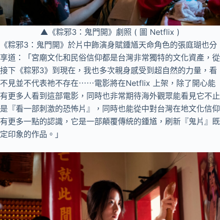
▲《粽邪3：鬼門開》劇照 ( 圖 Netflix )
《粽邪3：鬼門開》於片中飾演身賦鍾馗天命角色的張庭瑚也分
享道：「宮廟文化和民俗信仰都是台灣非常獨特的文化資產，從
接下《粽邪3》到現在，我也多次親身感受到超自然的力量，看
不見並不代表祂不存在⋯⋯電影將在Netflix 上架，除了開心能
有更多人看到這部電影，同時也非常期待海外觀眾能看見它不止
是『看一部刺激的恐怖片』，同時也能從中對台灣在地文化信仰
有更多一點的認識，它是一部顛覆傳統的鍾馗，刷新『鬼片』既
定印象的作品。」