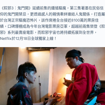
《粽邪3：鬼門開》延續前集的鍾馗驅魔，第三集著墨在民俗信
仰的鬼門開禁忌，更透過感人的親情牽絆連結人鬼關係，打造屬
於台灣正宗驅魔恐怖片，該作席捲全台接近8100萬的票房佳
績，口碑爆棚成為今年台灣電影票房亞軍，超越前兩集榮登《粽
邪》系列最賣座電影，而粽邪宇宙也將持續拓展到全世界，
Netflix於12月18日全球獨家上線！