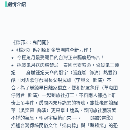
劇情介紹
《粽邪3：鬼門開》

★《粽邪》系列原班金獎團隊全新力作！

★ 今夏鬼月最受矚目的台灣正宗驅魔恐怖片！

★ 挑戰鬼月送肉粽禁忌！泰國陰靈索命，誓殺鬼王鍾
馗！  身賦鍾馗天命的冠宇（張庭瑚 飾演）熱愛跑
酷，因與歌仔戲團長父親武雄（李興文 飾演）不
合，為了賺錢早日離家獨立，便和好友龜仔（草屯囝
仔阿倉 飾演）一起到旅社打工，不料兩人卻遇上離
奇上吊事件，房間內充斥詭異的符號，旅社老闆娘婉
華（吳奕蓉 飾演）更是舉止詭異，整間旅社瀰漫著
不祥的氣息，朝冠宇席捲而來⋯⋯。  【關於電影】  
描述台灣傳統民俗文化「送肉粽」與「跳鍾馗」的恐