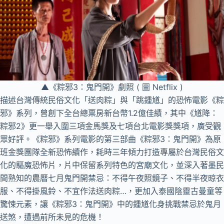
▲《粽邪3：鬼門開》劇照 ( 圖 Netflix )
描述台灣傳統民俗文化「送肉粽」與「跳鍾馗」的恐怖電影《粽
邪》系列，曾創下全台總票房新台幣1.2億佳績，其中《馗降：
粽邪2》更一舉入圍三項金馬獎及七項台北電影獎獎項，廣受觀
眾好評。《粽邪》系列電影的第三部曲《粽邪3：鬼門開》為原
班金獎團隊全新恐怖續作，耗時三年傾力打造專屬於台灣民俗文
化的驅魔恐怖片，片中保留系列特色的宮廟文化，並深入著墨民
間熟知的農曆七月鬼門開禁忌：不得午夜照鏡子、不得半夜晾衣
服、不得掛風鈴、不宜作法送肉粽…，更加入泰國陰靈古曼童等
驚悚元素，讓《粽邪3：鬼門開》中的鍾馗化身挑戰禁忌於鬼月
送煞，遭遇前所未見的危機！