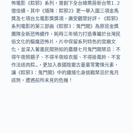
怖電影《粽邪》系列，曾創下全台總票房新台幣1.2
億佳績，其中《馗降：粽邪2》更一舉入圍三項金馬
獎及七項台北電影獎獎項，廣受觀眾好評。《粽邪》
系列電影的第三部曲《粽邪3：鬼門開》為原班金獎
團隊全新恐怖續作，耗時三年傾力打造專屬於台灣民
俗文化的驅魔恐怖片，片中保留系列特色的宮廟文
化，並深入著墨民間熟知的農曆七月鬼門開禁忌：不
得午夜照鏡子、不得半夜晾衣服、不得掛風鈴、不宜
作法送肉粽…，更加入泰國陰靈古曼童等驚悚元素，
讓《粽邪3：鬼門開》中的鍾馗化身挑戰禁忌於鬼月
送煞，遭遇前所未見的危機！