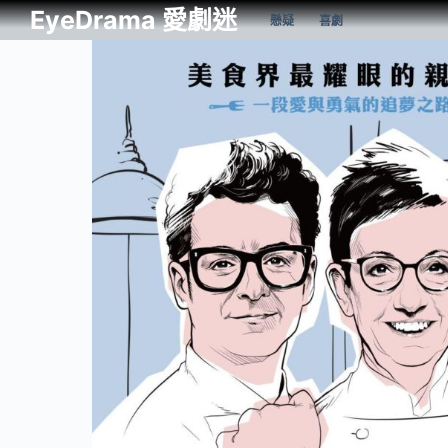
EyeDrama 愛劇迷
懸疑
喜劇