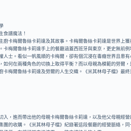


食譜魔法！

主廚卡梅爾魯絲卡莉達及其故事。卡梅爾魯絲卡莉達是世界上獲
。卡梅爾魯絲卡莉達手上的餐廳涵蓋西班牙與東京，更史無前例地
權人士。看似一帆風順的卡梅爾，卻有個沉浸在毒癮世界且患有
，如何在兩種角色的切換上取得平衡？而以母親為模範的勞爾，
廚卡梅爾魯絲卡莉達及勞爾的人生交織。《米其林母子檔》最終


切入，進而帶出他的母親卡梅爾魯絲卡莉達，以及他父母親經營
集團的收購。《米其林母子檔》紀錄著這段餐廳的經營脈絡，同