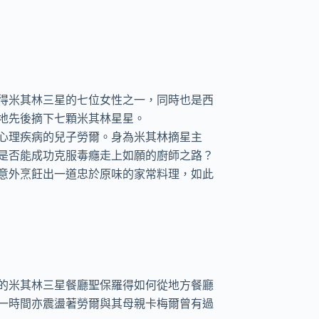
得米其林三星的七位女性之一，同時也是西
先後摘下七顆米其林星星。

心理疾病的兒子勞爾。身為米其林摘星主
是否能成功克服毒癮走上如願的廚師之路？

意外烹飪出一道忠於原味的家常料理，如此
的米其林三星餐廳聖保羅得如何從地方餐廳
一時間亦震盪著勞爾與其母親卡梅爾曾有過