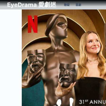
EyeDrama 愛劇迷
懸疑
喜劇